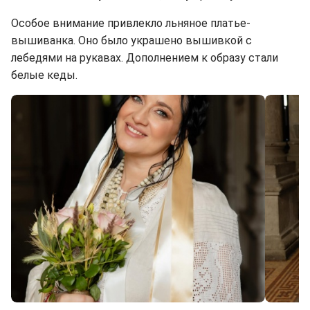
Особое внимание привлекло льняное платье-
вышиванка. Оно было украшено вышивкой с
лебедями на рукавах. Дополнением к образу стали
белые кеды.
Свадебный образ Витвицкой (фото: instagram.com/solomiyavitvitska)