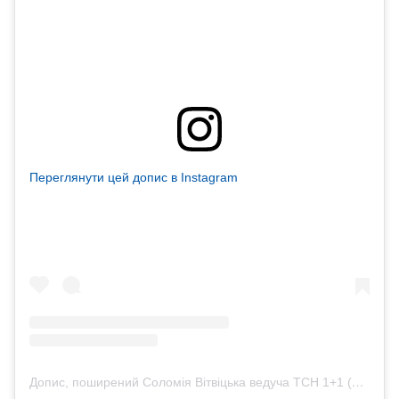
Переглянути цей допис в Instagram
Допис, поширений Соломія Вітвіцька ведуча ТСН 1+1 (@solomiyavitvitska)