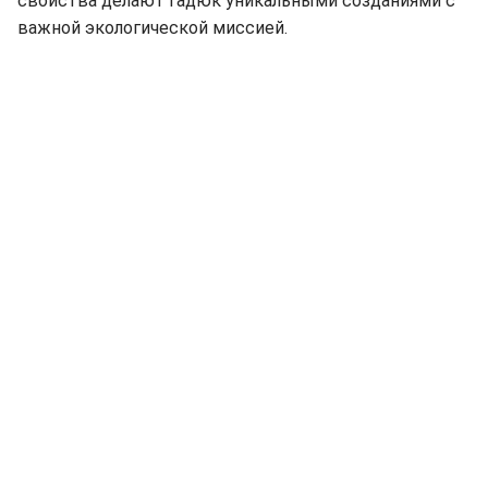
свойства делают гадюк уникальными созданиями с
важной экологической миссией.