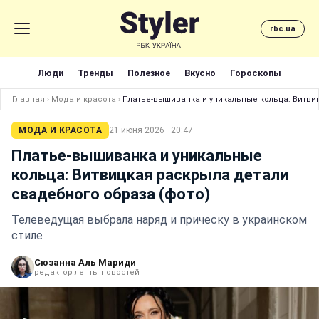
rbc.ua
Люди
Тренды
Полезное
Вкусно
Гороскопы
Главная
›
Мода и красота
›
Платье-вышиванка и уникальные кольца: Витви
МОДА И КРАСОТА
21 июня 2026 · 20:47
Платье-вышиванка и уникальные
кольца: Витвицкая раскрыла детали
свадебного образа (фото)
Телеведущая выбрала наряд и прическу в украинском
стиле
Сюзанна Аль Мариди
редактор ленты новостей