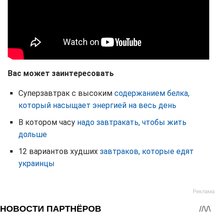
Вас может заинтересовать
Суперзавтрак с высоким
содержанием белка,
который насыщает энергией на весь день
В котором часу
надо завтракать, чтобы жить
дольше
12 вариантов худших
завтраков, которые едят
украинцы