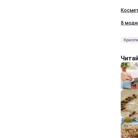
Космет
8 модн
Красота
Чита