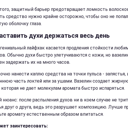
того, защитный барьер предотвращает ломкость волоско
ть средство нужно крайне осторожно, чтобы оно не попал
тую оболочку глаза.
заставить духи держаться весь день
гениальный лайфхак касается продления стойкости люби
ов. Обычно духи быстро улетучиваются с кожи, но вазели
ен задержать их на много часов.
очно нанести каплю средства на точки пульса - запястья,
ннюю часть локтей или за ушами. Вазелин создает жирну
, которая не дает молекулам аромата быстро испаряться.
 нюанс: после распыления духов ни в коем случае не три
ья друг о друга, ведь это разрушает композицию. Лучше п
ьте аромату естественным образом впитаться.
жет заинтересовать: