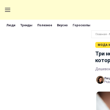
Люди
Тренды
Полезное
Вкусно
Гороскопы
Главная
›
МОДА 
Три н
котор
Дешевое
Лю
Реда