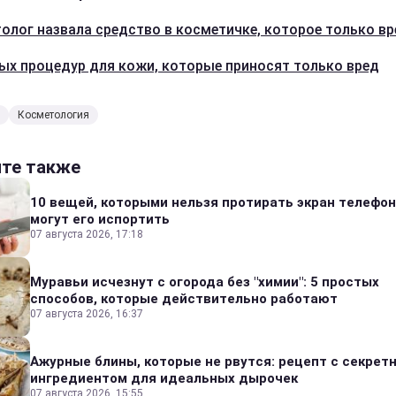
олог назвала средство в косметичке, которое только в
ых процедур для кожи, которые приносят только вред
Косметология
йте также
10 вещей, которыми нельзя протирать экран телефон
могут его испортить
07 августа 2026, 17:18
Муравьи исчезнут с огорода без "химии": 5 простых
способов, которые действительно работают
07 августа 2026, 16:37
Ажурные блины, которые не рвутся: рецепт с секрет
ингредиентом для идеальных дырочек
07 августа 2026, 15:55