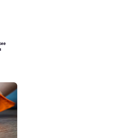
кие
я