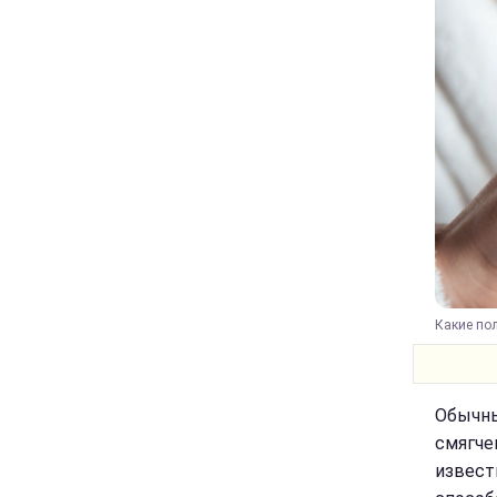
Какие пол
Обычны
смягче
извест