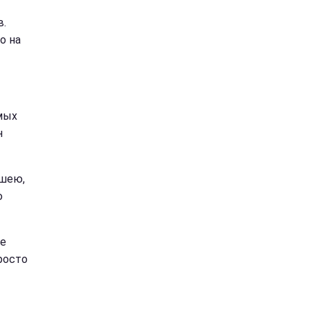
в.
о на
мых
н
 шею,
ю
те
росто