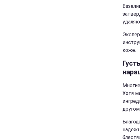
Вазели
затвер
удаляю
Экспер
инстру
коже.
Густ
нара
Многие
Хотя м
ингред
другом
Благод
надежн
блестя