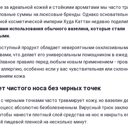
не за идеальной кожей и стойкими ароматами мы часто т
ловные суммы на люксовые бренды. Однако основательн
ной косметической империи Худа Каттан недавно подели
ами использования обычного вазелина, которые стали
ыми.
оступный продукт обладает невероятными окклюзивным
вами, что делает его универсальным помощником в еже
 Главное правило перед любым новым применением - про
 аллергию, особенно если у вас чувствительная или склонн
ниям кожа.
ет чистого носа без черных точек
 с черными точками часто травмирует кожу, но вазелин д
роцесс абсолютно безболезненным. Вирусный трюк заклю
 чтобы нанести плотный слой средства на нос и накрыть е
й пищевой пленкой на несколько минут.