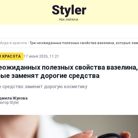
Мода и красота
›
Три неожиданных полезных свойства вазелина, которые за
И КРАСОТА
17 июня 2026, 11:21
еожиданных полезных свойства вазелина,
ые заменят дорогие средства
 средство заменит дорогую косметику
дмила Жукова
ктор Styler