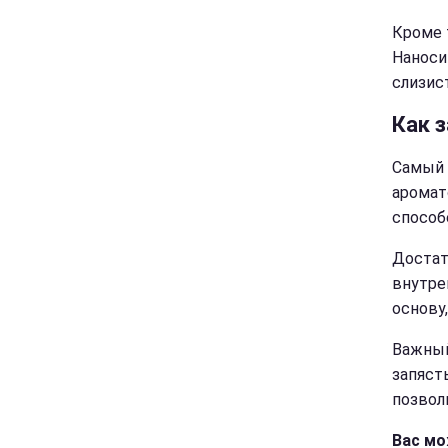
Кроме 
Наноси
слизис
Как 
Самый 
аромат
способ
Достат
внутре
основу
Важный
запяст
позвол
Вас мо