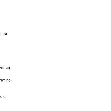
нной
есниц.
ет по-
ок,