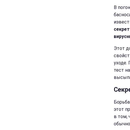
В пого
баснос
извест
секрет
вирусн
Этот д
свойст
уходе.
тест на
высыпа
Секр
Борьба
этот п
в том,
обычно