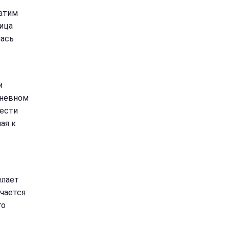
ратим
ица
лась
и
дневном
вести
ая к
елает
чается
го