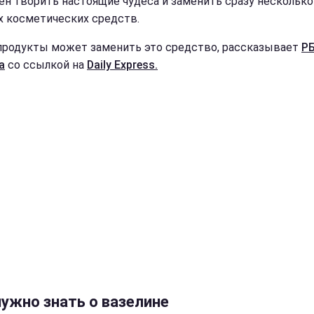
ен творить настоящие чудеса и заменить сразу несколько
х косметических средств.
продукты может заменить это средство, рассказывает
РБ
а
со ссылкой на
Daily Express.
нужно знать о вазелине