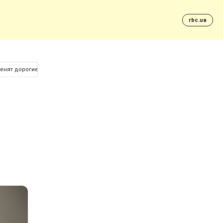
rbc.ua
менят дорогие средства