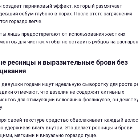
н создает парниковый эффект, который размягчает
девший себум глубоко в порах. После этого загрязнения
тся гораздо легче.
ты лишь предостерегают от использования жестких
ментов для чистки, чтобы не оставить рубцов на распаре
ые ресницы и выразительные брови без
щивания
 девушки годами ищут идеальную сыворотку для роста р
едики отмечают, что вазелин не содержит активных
иентов для стимуляции волосяных фолликулов, он действу
у.
аря своей текстуре средство обволакивает каждый волос
о удерживая влагу внутри. Это делает ресницы и брови
щими, мягкими и визуально гораздо гуще.