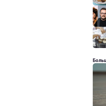
Больш