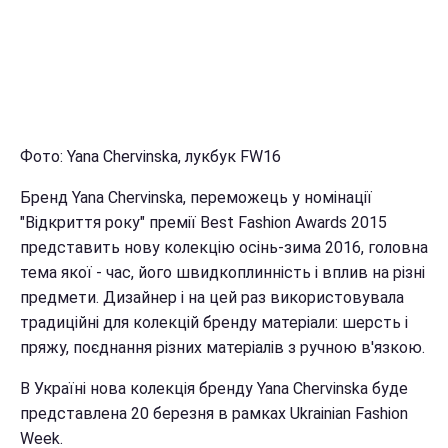
Фото: Yana Chervinska, лукбук FW16
Бренд Yana Chervinska, переможець у номінації
"Відкриття року" премії Best Fashion Awards 2015
представить нову колекцію осінь-зима 2016, головна
тема якої - час, його швидкоплинність і вплив на різні
предмети. Дизайнер і на цей раз використовувала
традиційні для колекцій бренду матеріали: шерсть і
пряжу, поєднання різних матеріалів з ручною в'язкою.
В Україні нова колекція бренду Yana Chervinska буде
представлена 20 березня в рамках Ukrainian Fashion
Week.