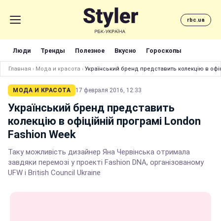
rbc.ua
Люди
Тренды
Полезное
Вкусно
Гороскопы
Главная
›
Мода и красота
›
Український бренд представить колекцію в офіц
МОДА И КРАСОТА
17 февраля 2016, 12:33
Український бренд представить
колекцію в офіційній програмі London
Fashion Week
Таку можливість дизайнер Яна Червінська отримала
завдяки перемозі у проекті Fashion DNA, організованому
UFW і British Council Ukraine