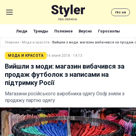
rbc.ua
Люди
Тренды
Полезное
Вкусно
Гороскопы
Главная
›
Мода и красота
›
Вийшли з моди: магазин вибачився за продаж ф
МОДА И КРАСОТА
16 июня 2018 · 14:13
Вийшли з моди: магазин вибачився за
продаж футболок з написами на
підтримку Росії
Магазини російського виробника одягу Oodji зняли з
продажу партію одягу