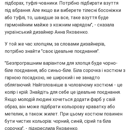
підборах, туфлі-човники. Потрібно підбирати взуття
під вбрання. Але якщо ви виберете тілесні босоніжки
або туфлі, то, швидше за все, таке взуття буде
гармонійним майже з кожним нарядом", - сказала
український дизайнер Анна Яковенко.
У той же час хлопцям, за словами дизайнерів,
потрібно знайти "своє ідеальне поєднання".
"Безпрограшним варіантом для хлопця буде чорно-
біле поєднання, або синьо-біле. Біла сорочка і костюм з
гарною посадкою, не широкий і не занадто
облягаючий. Найголовніше в чоловічому костюмі - це
колір і крій. Знайдіть для себе це ідеальне поєднання.
Якщо молодій людині хочеться додати фарб у свій
образ, він може підібрати кольорову краватку або
метелик, а також жилет. При цьому костюм повинен
бути чистих кольорів: чорний, синій, сірий та біла
сорочка", - підкреслила Яковенко.