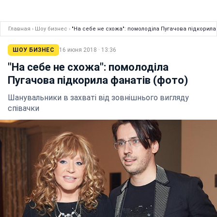
Главная
›
Шоу бизнес
›
"На себе не схожа": помолоділа Пугачова підкорила
ШОУ БИЗНЕС
16 июня 2018 · 13:36
"На себе не схожа": помолоділа
Пугачова підкорила фанатів (фото)
Шанувальники в захваті від зовнішнього вигляду
співачки