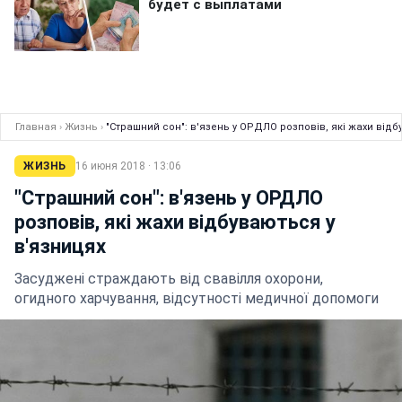
Главная
›
Жизнь
›
"Страшний сон": в'язень у ОРДЛО розповів, які жахи відб
ЖИЗНЬ
16 июня 2018 · 13:06
"Страшний сон": в'язень у ОРДЛО
розповів, які жахи відбуваються у
в'язницях
Засуджені страждають від свавілля охорони,
огидного харчування, відсутності медичної допомоги