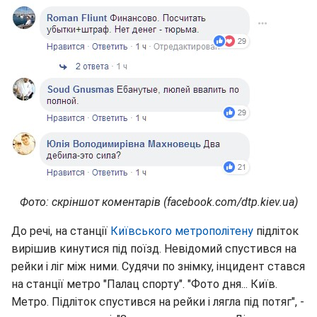
Фото: скріншот коментарів (facebook.com/dtp.kiev.ua)
До речі, на станції
Київського метрополітену
підліток
вирішив кинутися під поїзд. Невідомий спустився на
рейки і ліг між ними. Судячи по знімку, інцидент стався
на станції метро "Палац спорту". "Фото дня... Київ.
Метро. Підліток спустився на рейки і лягла під потяг", -