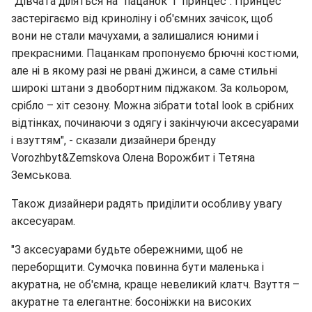
"Дівчата діляться на "пацанок" і "принцес". Принцес
застерігаємо від криноліну і об'ємних зачісок, щоб
вони не стали мачухами, а залишалися юними і
прекрасними. Пацанкам пропонуємо брючні костюми,
але ні в якому разі не рвані джинси, а саме стильні
широкі штани з двобортним піджаком. За кольором,
срібло – хіт сезону. Можна зібрати total look в срібних
відтінках, починаючи з одягу і закінчуючи аксесуарами
і взуттям", - сказали дизайнери бренду
Vorozhbyt&Zemskova Олена Ворожбит і Тетяна
Земськова.
Також дизайнери радять приділити особливу увагу
аксесуарам.
"З аксесуарами будьте обережними, щоб не
переборщити. Сумочка повинна бути маленька і
акуратна, не об'ємна, краще невеликий клатч. Взуття –
акуратне та елегантне: босоніжки на високих