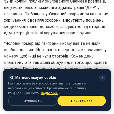
52-ій колонії поблизу окупованого Єнакієве розповів,
які умови надала незаконна адміністрація "ДНР" у
в'язницях. Глобально, ув'язнений скаржився на погане
харчування, свавілля охорони, відсутність побачень,
медикаментозної допомоги, злодійство під сторони
адміністрації та інші порушення прав людини.
"Чоловік помер від гангрени, і йому навіть не дали
знеболювальне. Його просто перевели в поодиночну
камеру, щоб інші не чули стогонів. Кожен день
влаштовують так звані обшуки для того, щоб красти
наші речі. При нас вони в кишені тягнуть зарядні
пристрої для електронні цигарки, запальнички, ручки.
🍪
Мы используем cookie
✕
Антенний кабель для телевізора – і той вкрали. За
Мы используем файлы cookie для анализа трафика и
простий телефон кнопковий потрібно платити 1000
персонализации контента. Прочитайте нашу Политику
конфиденциальности.
Подробнее
рублів в місяць, а якщо його в тебе знайдуть, то
відправлять в карцер", – розповів довічно ув'язнений
Отклонить
Принять все
Сергій.