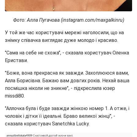
Фото: Алла Пугачова (instagram.com/maxgalkinru)
У той же час користувачі мережі наголосили, що на
знімку співачка виглядає дуже молодо і красиво.
"Сама на себе не схожа", - сказала користувач Оленка
Еристави.
"Боже, вона прекрасна як завжди. Захоплююся вами,
Алла Борисівна. Бажаю вам довгих років. Нехай ваша
посмішка ніколи не зникне", - підкреслила юзер
missdi80.
"Аллочка була і буде завжди жінкою номер 1. А отже, і
чоловік і дітки її ідеальні. Браво великої жінці", -
сказала користувач Sanetchka Lucky.