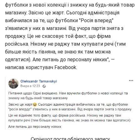
футболки з нової колекції і знижку на будь-який товар
магазину. Звісно це жарт. Сьогодні адміністрація
вибачилася за те, що футболки "Росія вперед"
з'явилися у них в магазині. Від учора партія знята з
продажу. Це не скасовує той факт, що фірма
російська. Нікому не раджу там купувати речі (тим
більше якість гівняна, не знаю як там можна
одягатися). Але питань до персоналу ніяких", —
написав користувач Facebook.
Скріншот поста облікового запису