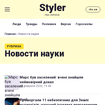
rbc.ua
Люди
Тренды
Полезное
Вкусно
Гороскопы
Главная
/ Новости науки
РУБРИКА
Новости науки
Марс був заселений: вчені знайшли
неймовірний доказ
25 февраля 2020, 19:44
Проморгали 11 небезпечних для Землі
астероїдів: штучний інтелект приголомшив