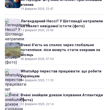
вчених
19 февраля 2020, 23:47
Легендарний Нессі? У Шотландії натрапили
на скелет невідомої істоти (фото)
12 февраля 2020, 23:50
Вчені б'ють на сполох через глобальне
потепління: ліси можуть стати озерами за
місяць
06 февраля 2020, 07:54
WhatsApp перестав працювати: що робити
українцям
04 февраля 2020, 11:33
Вчені знайшли докази існування Атлантиди
(фото)
02 февраля 2020, 22:14