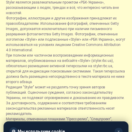
Styler является развлекательным проектом «РБК-Украина»,
рассказывающим о людях, трендах и всё, что интересно читать вне
новостей.
Фотографии, иллюстрации и другие изображения принадлежат их
правообладателям. Использование фотографий, отмеченных Getty
Images, допускается исключительно при наличии письменного
разрешения фотоагентства Getty Images. Фотографии, отмеченные
логотипом «Styler» или подписанные «Styler» или «РБК-Украина», могут
использоваться на условиях лицензии Creative Commons Attribution
4.0 International.
При полном или частичном воспроизведении информационных
материалов, опубликованных на вебсайте «Styler» (styler.rbc.ua),
обязательно размещение активной гиперссылки на styler.rbc.ua,
открытой для индексации поисковыми системами. Такая гиперссылка
должна быть размещена непосредственно в тексте материала не ниже
второго абзаца.
Редакция "Styler" может не разделять точку зрения авторов
публикаций. Оценочные суждения, согласно законодательству
Украины, не подлежат опровержению и доказыванию их правдивости.
За достоверность, содержание и соответствие требованиям
законодательства рекламных материалов ответственность несет
рекламодатель.
Материалы, отмеченные плашками "Пресс-релиз", "Спецпроект",
"Партнерский материал", "Promo", "Благотворительность" и "Резонанс",
размещаются на правах рекламы.
🍪
Мы используем cookie
✕