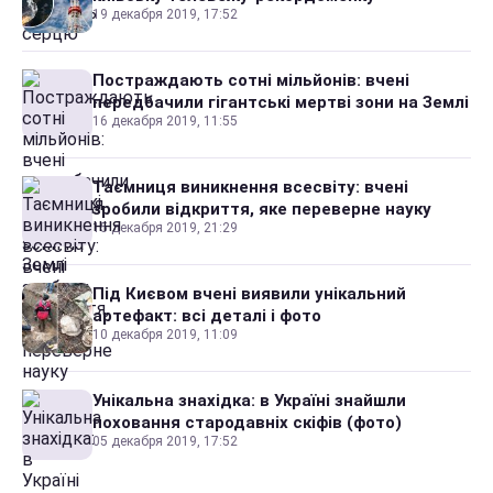
19 декабря 2019, 17:52
Постраждають сотні мільйонів: вчені
передбачили гігантські мертві зони на Землі
16 декабря 2019, 11:55
Таємниця виникнення всесвіту: вчені
зробили відкриття, яке переверне науку
15 декабря 2019, 21:29
Під Києвом вчені виявили унікальний
артефакт: всі деталі і фото
10 декабря 2019, 11:09
Унікальна знахідка: в Україні знайшли
поховання стародавніх скіфів (фото)
05 декабря 2019, 17:52