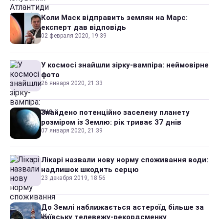
Коли Маск відправить землян на Марс:
експерт дав відповідь
02 февраля 2020, 19:39
У космосі знайшли зірку-вампіра: неймовірне
фото
26 января 2020, 21:33
Знайдено потенційно заселену планету
розміром із Землю: рік триває 37 днів
07 января 2020, 21:39
Лікарі назвали нову норму споживання води:
надлишок шкодить серцю
23 декабря 2019, 18:56
До Землі наближається астероїд більше за
київську телевежу-рекордсменку