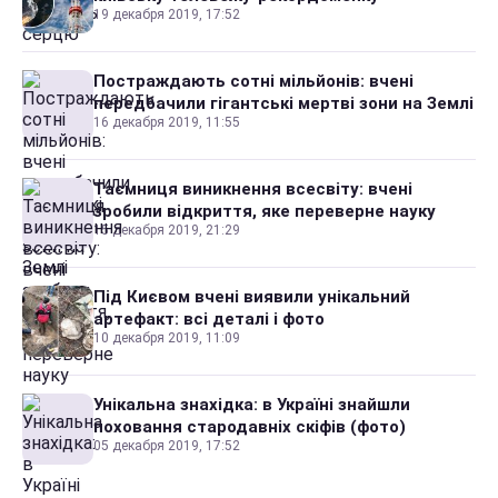
19 декабря 2019, 17:52
Постраждають сотні мільйонів: вчені
передбачили гігантські мертві зони на Землі
16 декабря 2019, 11:55
Таємниця виникнення всесвіту: вчені
зробили відкриття, яке переверне науку
15 декабря 2019, 21:29
Під Києвом вчені виявили унікальний
артефакт: всі деталі і фото
10 декабря 2019, 11:09
Унікальна знахідка: в Україні знайшли
поховання стародавніх скіфів (фото)
05 декабря 2019, 17:52