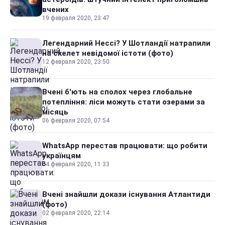
вчених
19 февраля 2020, 23:47
Легендарний Нессі? У Шотландії натрапили
на скелет невідомої істоти (фото)
12 февраля 2020, 23:50
Вчені б'ють на сполох через глобальне
потепління: ліси можуть стати озерами за
місяць
06 февраля 2020, 07:54
WhatsApp перестав працювати: що робити
українцям
04 февраля 2020, 11:33
Вчені знайшли докази існування Атлантиди
(фото)
02 февраля 2020, 22:14