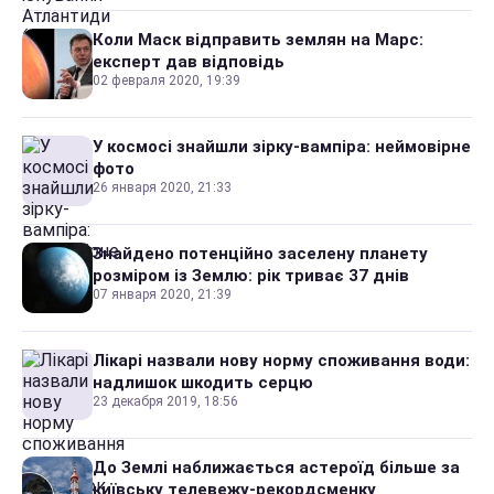
Коли Маск відправить землян на Марс:
експерт дав відповідь
02 февраля 2020, 19:39
У космосі знайшли зірку-вампіра: неймовірне
фото
26 января 2020, 21:33
Знайдено потенційно заселену планету
розміром із Землю: рік триває 37 днів
07 января 2020, 21:39
Лікарі назвали нову норму споживання води:
надлишок шкодить серцю
23 декабря 2019, 18:56
До Землі наближається астероїд більше за
київську телевежу-рекордсменку