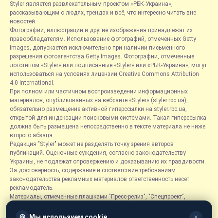
Styler является развлекательным проектом «РБК-Украина»,
рассказывающим о людях, трендах и всё, что интересно читать вне
новостей.
Фотографии, иллюстрации и другие изображения принадлежат их
правообладателям. Использование фотографий, отмеченных Getty
Images, допускается исключительно при наличии письменного
разрешения фотоагентства Getty Images. Фотографии, отмеченные
логотипом «Styler» или подписанные «Styler» или «РБК-Украина», могут
использоваться на условиях лицензии Creative Commons Attribution
4.0 International.
При полном или частичном воспроизведении информационных
материалов, опубликованных на вебсайте «Styler» (styler.rbc.ua),
обязательно размещение активной гиперссылки на styler.rbc.ua,
открытой для индексации поисковыми системами. Такая гиперссылка
должна быть размещена непосредственно в тексте материала не ниже
второго абзаца.
Редакция "Styler" может не разделять точку зрения авторов
публикаций. Оценочные суждения, согласно законодательству
Украины, не подлежат опровержению и доказыванию их правдивости.
За достоверность, содержание и соответствие требованиям
законодательства рекламных материалов ответственность несет
рекламодатель.
Материалы, отмеченные плашками "Пресс-релиз", "Спецпроект",
"Партнерский материал", "Promo", "Благотворительность" и "Резонанс",
размещаются на правах рекламы.
🍪
Мы используем cookie
✕