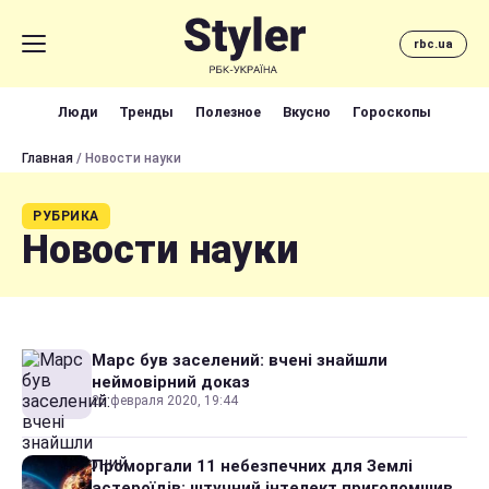
rbc.ua
Люди
Тренды
Полезное
Вкусно
Гороскопы
Главная
/ Новости науки
РУБРИКА
Новости науки
Марс був заселений: вчені знайшли
неймовірний доказ
25 февраля 2020, 19:44
Проморгали 11 небезпечних для Землі
астероїдів: штучний інтелект приголомшив