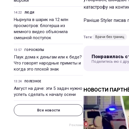
мороки
катастрофу на контин
14:22
ЛЮДИ
Нырнула в шарик на 12 млн
Раніше Styler писав 
просмотров: блогерша из
мемного видео объяснила
Теги:
Врачи без границ
смешной поступок
13:57
ГОРОСКОПЫ
Понравилась с
Паук дома к деньгам или к беде?
Поделитесь ею с др
Что говорят народные приметы и
когда это плохой знак
13:24
ПОЛЕЗНОЕ
Август на даче: эти 5 задач нужно
успеть сделать к началу осени
Все новости