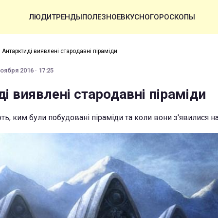
ЛЮДИ
ТРЕНДЫ
ПОЛЕЗНОЕ
ВКУСНО
ГОРОСКОПЫ
 Антарктиді виявлені стародавні піраміди
оября 2016 · 17:25
і виявлені стародавні піраміди
ь, ким були побудовані піраміди та коли вони з'явилися н