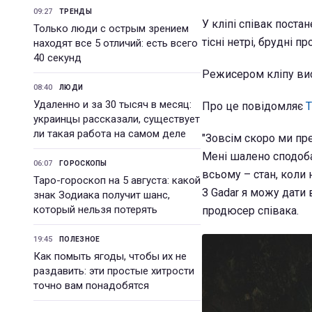
09:27
ТРЕНДЫ
У кліпі співак поста
Только люди с острым зрением
тісні нетрі, брудні п
находят все 5 отличий: есть всего
40 секунд
Режисером кліпу вис
08:40
ЛЮДИ
Удаленно и за 30 тысяч в месяц:
Про це повідомляє
украинцы рассказали, существует
ли такая работа на самом деле
"Зовсім скоро ми пр
Мені шалено сподоба
06:07
ГОРОСКОПЫ
всьому – стан, коли 
Таро-гороскоп на 5 августа: какой
З Gadar я можу дати
знак Зодиака получит шанс,
который нельзя потерять
продюсер співака.
19:45
ПОЛЕЗНОЕ
Как помыть ягоды, чтобы их не
раздавить: эти простые хитрости
точно вам понадобятся