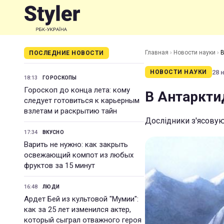
Главная
›
Новости науки
›
В
ПОСЛЕДНИЕ НОВОСТИ
28 н
НОВОСТИ НАУКИ
18:13
ГОРОСКОПЫ
Гороскоп до конца лета: кому
В Антарктид
следует готовиться к карьерным
взлетам и раскрытию тайн
Дослідники з'ясовуют
17:34
ВКУСНО
Варить не нужно: как закрыть
освежающий компот из любых
фруктов за 15 минут
16:48
ЛЮДИ
Ардет Бей из культовой "Мумии":
как за 25 лет изменился актер,
который сыграл отважного героя