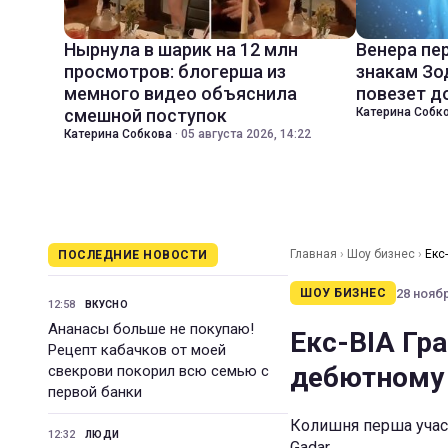
Нырнула в шарик на 12 млн
Венера пе
просмотров: блогерша из
знакам Зо
мемного видео объяснила
повезет д
смешной поступок
Катерина Собк
Катерина Собкова
·
05 августа 2026, 14:22
Главная
›
Шоу бизнес
›
Екс
ПОСЛЕДНИЕ НОВОСТИ
28 ноябр
ШОУ БИЗНЕС
12:58
ВКУСНО
Ананасы больше не покупаю!
Екс-ВІА Гра
Рецепт кабачков от моей
дебютному 
свекрови покорил всю семью с
первой банки
Колишня перша учасн
12:32
ЛЮДИ
Gadar