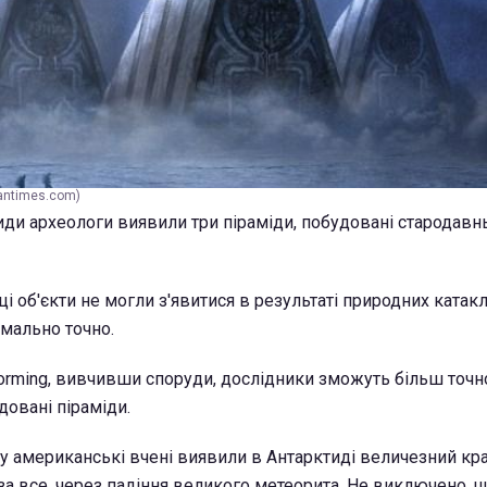
iantimes.com)
тиди археологи виявили три піраміди, побудовані стародав
і об'єкти не могли з'явитися в результаті природних катаклі
мально точно.
orming, вивчивши споруди, дослідники зможуть більш точн
довані піраміди.
му американські вчені виявили в Антарктиді величезний кра
а все, через падіння великого метеорита. Не виключено, 