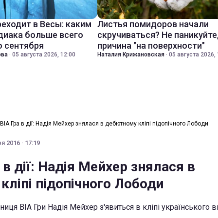
реходит в Весы: каким
Листья помидоров начали
диака больше всего
скручиваться? Не паникуйте
о сентября
причина "на поверхности"
ова
·
05 августа 2026, 12:00
Наталия Крижановская
·
05 августа 2026, 
-ВІА Гра в дії: Надія Мейхер знялася в дебютному кліпі підопічного Лободи
я 2016 · 17:19
 в дії: Надія Мейхер знялася в
кліпі підопічного Лободи
иця ВІА Гри Надія Мейхер з'явиться в кліпі українського 