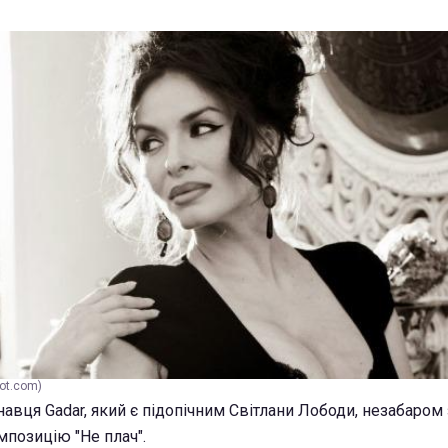
ot.com)
авця Gadar, який є підопічним Світлани Лободи, незабаром 
мпозицію "Не плач".