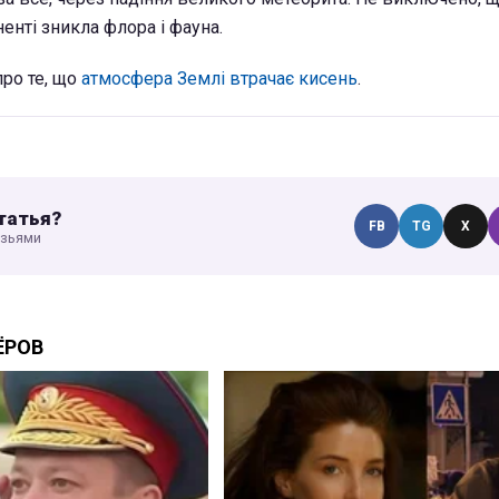
енті зникла флора і фауна.
про те, що
атмосфера Землі втрачає кисень
.
татья?
FB
TG
X
узьями