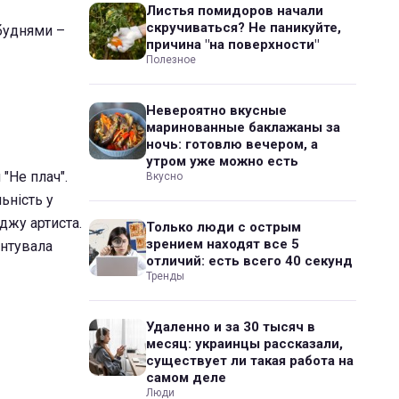
Листья помидоров начали
скручиваться? Не паникуйте,
 буднями –
причина "на поверхности"
Полезное
Невероятно вкусные
маринованные баклажаны за
ночь: готовлю вечером, а
утром уже можно есть
"Не плач".
Вкусно
ьність у
джу артиста.
Только люди с острым
зрением находят все 5
ентувала
отличий: есть всего 40 секунд
Тренды
Удаленно и за 30 тысяч в
месяц: украинцы рассказали,
существует ли такая работа на
самом деле
Люди