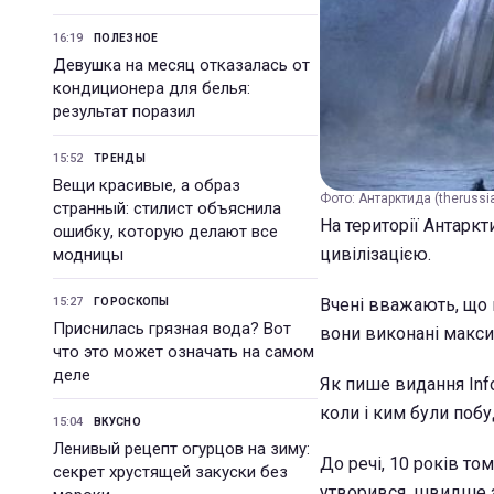
16:19
ПОЛЕЗНОЕ
Девушка на месяц отказалась от
кондиционера для белья:
результат поразил
15:52
ТРЕНДЫ
Вещи красивые, а образ
Фото: Антарктида (theruss
странный: стилист объяснила
На території Антарк
ошибку, которую делают все
цивілізацією.
модницы
15:27
Вчені вважають, що ц
ГОРОСКОПЫ
Приснилась грязная вода? Вот
вони виконані макси
что это может означать на самом
деле
Як пише видання Inf
коли і ким були побу
15:04
ВКУСНО
Ленивый рецепт огурцов на зиму:
До речі, 10 років то
секрет хрустящей закуски без
утворився, швидше з