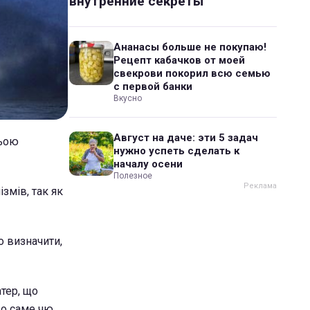
внутренние секреты
Ананасы больше не покупаю!
Рецепт кабачков от моей
свекрови покорил всю семью
с первой банки
Вкусно
Август на даче: эти 5 задач
ньою
нужно успеть сделать к
началу осени
Полезное
змів, так як
о визначити,
тер, що
що саме чю