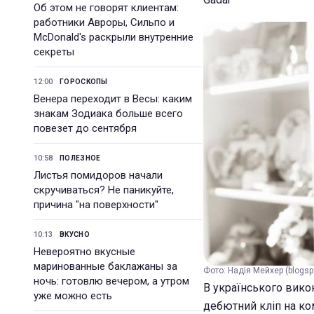
Об этом не говорят клиентам:
работники Авроры, Сильпо и
McDonald's раскрыли внутренние
секреты
12:00
ГОРОСКОПЫ
Венера переходит в Весы: каким
знакам Зодиака больше всего
повезет до сентября
10:58
ПОЛЕЗНОЕ
Листья помидоров начали
скручиваться? Не паникуйте,
причина "на поверхности"
10:13
ВКУСНО
Невероятно вкусные
маринованные баклажаны за
Фото: Надія Мейхер (blogsp
ночь: готовлю вечером, а утром
В українського викон
уже можно есть
дебютний кліп на ко