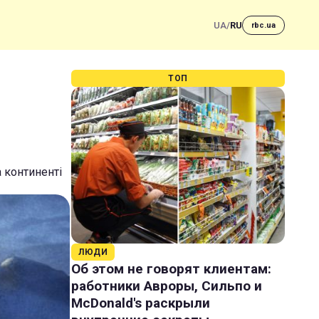
UA
/
RU
rbc.ua
ТОП
а континенті
ЛЮДИ
Об этом не говорят клиентам:
работники Авроры, Сильпо и
McDonald's раскрыли