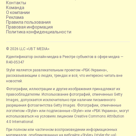
Контакты
Команда
О компании
Реклама
Правила пользования
Правовая информация
Политика конфиденциальности
© 2026 LLC «UBT MEDIA»
Идентификатор онлайн-медиа в Реестре субъектов в сфере медиа —
R40-05347
Styler является развлекательным проектом «РБК-Украина»,
рассказывающим о людях, трендах и всё, что интересно читать вне
новостей.
Фотографии, иллюстрации и другие изображения принадлежат их
правообладателям. Использование фотографий, отмеченных Getty
Images, допускается исключительно при наличии письменного
разрешения фотоагентства Getty Images. Фотографии, отмеченные
логотипом «Styler» или подписанные «Styler» или «РБК-Украина», могут
использоваться на условиях лицензии Creative Commons Attribution
4.0 International.
При полном или частичном воспроизведении информационных
материалов, опубликованных на вебсайте «Styler» (styler.rbc.ua),