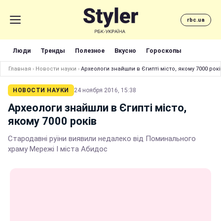
rbc.ua
Люди
Тренды
Полезное
Вкусно
Гороскопы
Главная
›
Новости науки
›
Археологи знайшли в Єгипті місто, якому 7000 рок
НОВОСТИ НАУКИ
24 ноября 2016, 15:38
Археологи знайшли в Єгипті місто,
якому 7000 років
Стародавні руїни виявили недалеко від Поминального
храму Мережі I міста Абидос