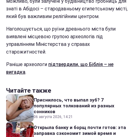
можливо, були залучені у будівництво гробниць для
знаті в Абідосі – стародавньому єгипетському місті,
який був важливим релігійним центром.
Наголошується, що руїни древнього міста були
виявлені місцевою групою археологів під
управлінням Міністерства у справах
старожитностей.
Раніше археологи
підтвердили, що Біблія – не
вигадка
.
Читайте также
Приснилось, что выпал зуб? 7
популярных толкований из разных
сонников
06 августа 2026, 14:21
Открыла банку и борщ почти готов: эта
заправка сэкономит зимой время и