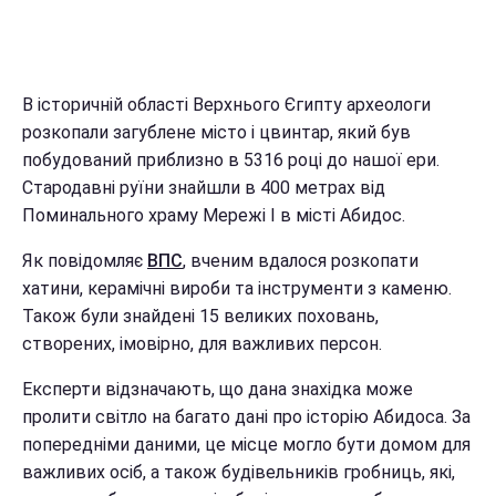
В історичній області Верхнього Єгипту археологи
розкопали загублене місто і цвинтар, який був
побудований приблизно в 5316 році до нашої ери.
Стародавні руїни знайшли в 400 метрах від
Поминального храму Мережі I в місті Абидос.
Як повідомляє
ВПС
, вченим вдалося розкопати
хатини, керамічні вироби та інструменти з каменю.
Також були знайдені 15 великих поховань,
створених, імовірно, для важливих персон.
Експерти відзначають, що дана знахідка може
пролити світло на багато дані про історію Абидоса. За
попередніми даними, це місце могло бути домом для
важливих осіб, а також будівельників гробниць, які,