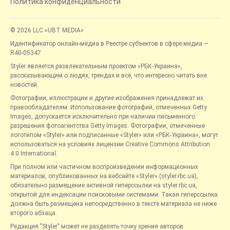
Политика конфиденциальности
© 2026 LLC «UBT MEDIA»
Идентификатор онлайн-медиа в Реестре субъектов в сфере медиа —
R40-05347
Styler является развлекательным проектом «РБК-Украина»,
рассказывающим о людях, трендах и всё, что интересно читать вне
новостей.
Фотографии, иллюстрации и другие изображения принадлежат их
правообладателям. Использование фотографий, отмеченных Getty
Images, допускается исключительно при наличии письменного
разрешения фотоагентства Getty Images. Фотографии, отмеченные
логотипом «Styler» или подписанные «Styler» или «РБК-Украина», могут
использоваться на условиях лицензии Creative Commons Attribution
4.0 International.
При полном или частичном воспроизведении информационных
материалов, опубликованных на вебсайте «Styler» (styler.rbc.ua),
обязательно размещение активной гиперссылки на styler.rbc.ua,
открытой для индексации поисковыми системами. Такая гиперссылка
должна быть размещена непосредственно в тексте материала не ниже
второго абзаца.
Редакция "Styler" может не разделять точку зрения авторов