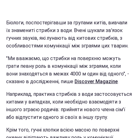
Біологи, поспостерігавши за групами китів, вивчали
їх знамениті стрибки з води. Вчені шукали зв'язок
гучних звуків, які лунають від китових стрибків, з
особливостями комунікації між зграями цих тварин.
"Ми вважаємо, що стрибки на поверхню можуть
грати певну роль в комунікації між зграями, коли
вони знаходяться в межах 4000 м один від одного", -
сказано в дослідженні, пише
Discover Magazine
.
Наприклад, практика стрибків з води застосовується
китами у випадках, коли необхідно взаємодіяти з
іншого зграєю родичів: прийняти нового члена сім'ї
або відпустити одного зі своїх в іншу групу.
Крім того, гучні хлопки всією масою по поверхні
океану відіграють важливу роль у комунікації