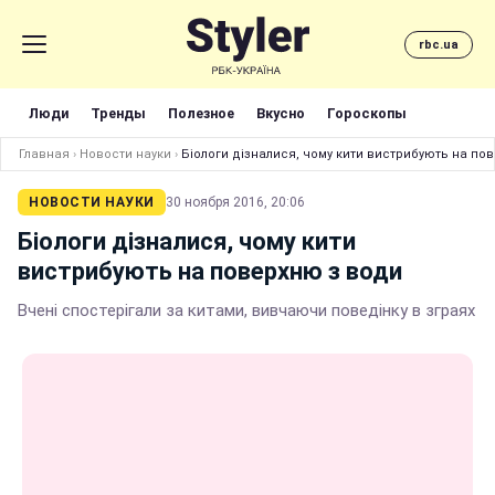
rbc.ua
Люди
Тренды
Полезное
Вкусно
Гороскопы
Главная
›
Новости науки
›
Біологи дізналися, чому кити вистрибують на по
НОВОСТИ НАУКИ
30 ноября 2016, 20:06
Біологи дізналися, чому кити
вистрибують на поверхню з води
Вчені спостерігали за китами, вивчаючи поведінку в зграях