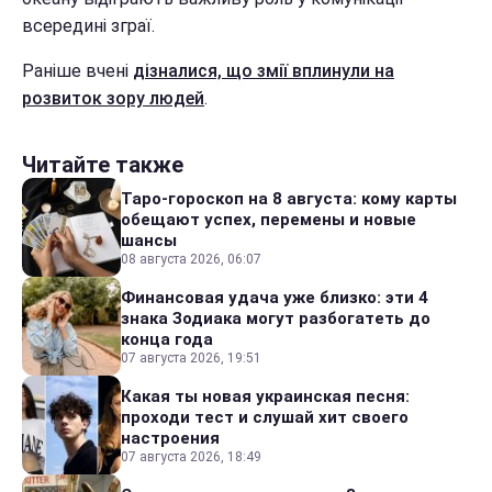
всередині зграї.
Раніше вчені
дізналися, що змії вплинули на
розвиток зору людей
.
Читайте также
Таро-гороскоп на 8 августа: кому карты
обещают успех, перемены и новые
шансы
08 августа 2026, 06:07
Финансовая удача уже близко: эти 4
знака Зодиака могут разбогатеть до
конца года
07 августа 2026, 19:51
Какая ты новая украинская песня:
проходи тест и слушай хит своего
настроения
07 августа 2026, 18:49