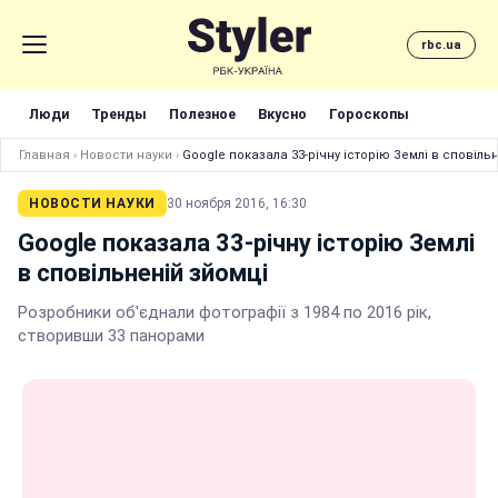
rbc.ua
Люди
Тренды
Полезное
Вкусно
Гороскопы
Главная
›
Новости науки
›
Google показала 33-річну історію Землі в сповіль
НОВОСТИ НАУКИ
30 ноября 2016, 16:30
Google показала 33-річну історію Землі
в сповільненій зйомці
Розробники об'єднали фотографії з 1984 по 2016 рік,
створивши 33 панорами