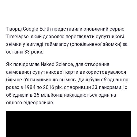
Творці Google Earth представили оновлений сервіс
Timelapse, який дозволяє переглядати супутникові
знімки у вигляді таймлапсу (сповільненої зйомки) за
останні 33 роки.
Як повідомляє Naked Science, для створення
анімованої супутникової карти використовувалося
більше п'яти мільйонів знімків. Дані були об'єднані по
роках з 1984 по 2016 рік, створивши 33 панорами. Їх
об'єднали в 25 мільйонів накладаються один на
одного відеороликів.