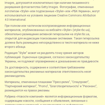
Images, допускается исключительно при наличии письменного
разрешения фотоагентства Getty Images. Фотографии, отмеченные
логотипом «Styler» или подписанные «Styler» или «РБК-Украина», могут
использоваться на условиях лицензии Creative Commons Attribution
4.0 International.
При полном или частичном воспроизведении информационных
материалов, опубликованных на вебсайте «Styler» (styler.rbc.ua),
обязательно размещение активной гиперссылки на styler.rbc.ua,
открытой для индексации поисковыми системами. Такая гиперссылка
должна быть размещена непосредственно в тексте материала не ниже
второго абзаца.
Редакция "Styler" может не разделять точку зрения авторов
публикаций. Оценочные суждения, согласно законодательству
Украины, не подлежат опровержению и доказыванию их правдивости.
За достоверность, содержание и соответствие требованиям
законодательства рекламных материалов ответственность несет
рекламодатель.
Материалы, отмеченные плашками "Пресс-релиз", "Спецпроект",
"Партнерский материал", "Promo", "Благотворительность" и "Резонанс",
размещаются на правах рекламы.
Рубрика «Новости компаний» является информационным форматом,
содержащим новости, сообщения и объявления, связанные с
деятельностью компаний, и основывается на информации,