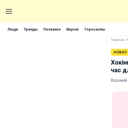
Люди
Тренды
Полезное
Вкусно
Гороскопы
Главная
›
НОВОС
Хокін
час д
Відомий