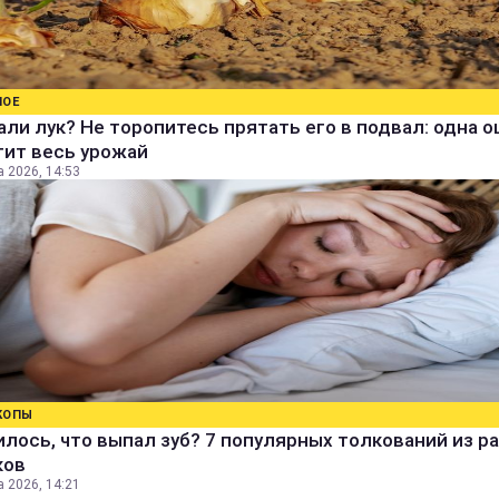
НОЕ
ли лук? Не торопитесь прятать его в подвал: одна 
тит весь урожай
а 2026, 14:53
КОПЫ
лось, что выпал зуб? 7 популярных толкований из р
ков
а 2026, 14:21