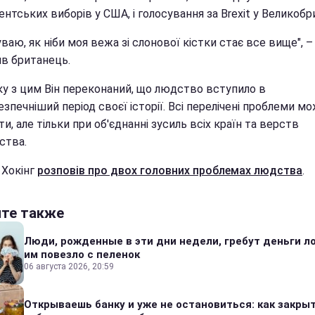
нтських виборів у США, і голосування за Brexit у Великобри
уваю, як ніби моя вежа зі слонової кістки стає все вище", –
ив британець.
зку з цим Він переконаний, що людство вступило в
зпечніший період своєї історії. Всі перелічені проблеми м
и, але тільки при об'єднанні зусиль всіх країн та верств
ства.
 Хокінг
розповів про двох головних проблемах людства
.
йте также
Люди, рожденные в эти дни недели, гребут деньги л
им повезло с пеленок
06 августа 2026, 20:59
Открываешь банку и уже не остановиться: как закры