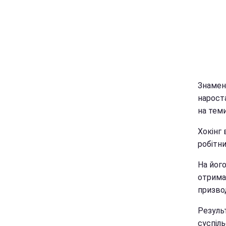
Знамен
нарост
на теми
Хокінг
робітн
На його
отрима
призвод
Резуль
суспіль