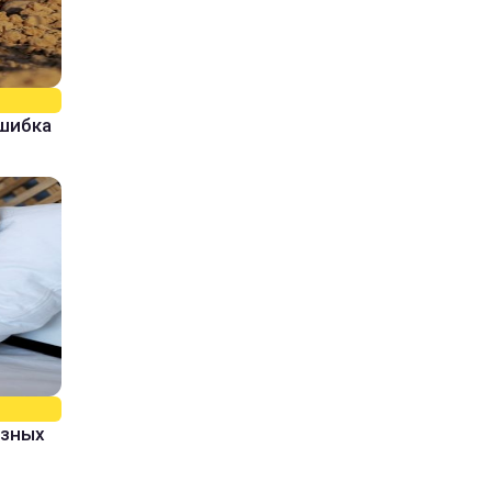
ошибка
азных