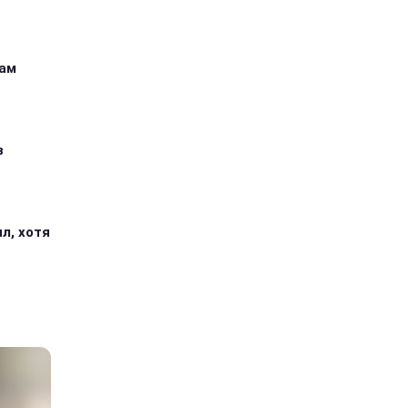
кам
з
л, хотя