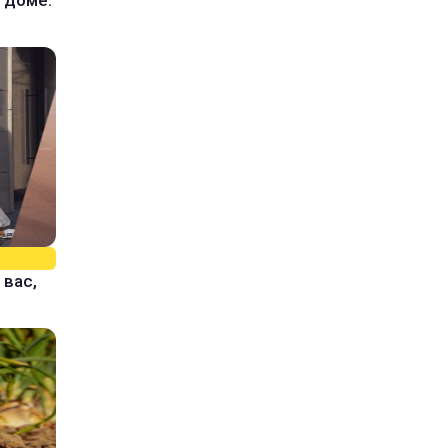
 доме:
 вас,