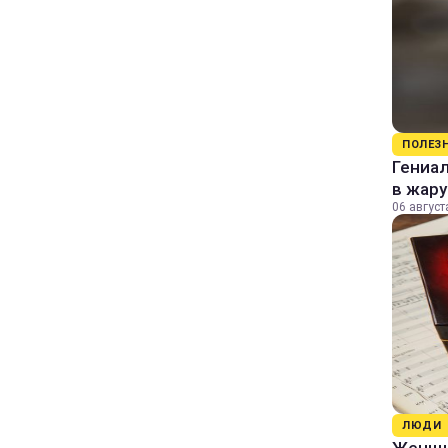
ПОЛЕЗ
Гениал
в жару
06 август
ЛЮДИ