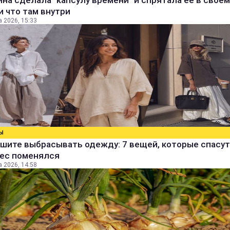
а сделала "капсулу времени" и спрятала ее в своем
и что там внутри
а 2026, 15:33
Ы
шите выбрасывать одежду: 7 вещей, которые спасут
вес поменялся
а 2026, 14:58