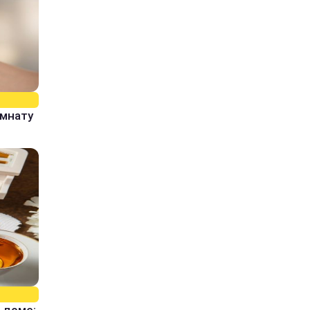
омнату