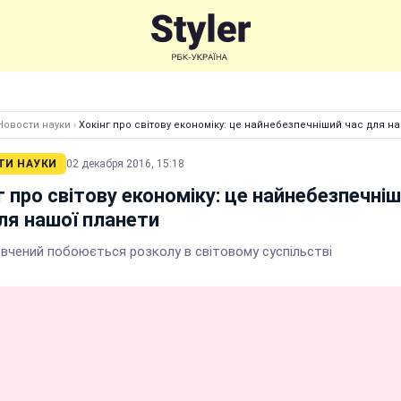
Новости науки
›
Хокінг про світову економіку: це найнебезпечніший час для н
ТИ НАУКИ
02 декабря 2016, 15:18
г про світову економіку: це найнебезпечні
ля нашої планети
 вчений побоюється розколу в світовому суспільстві