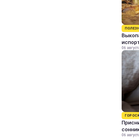
ПОЛЕЗ
Выкопа
испор
06 август
ГОРОС
Присни
сонни
06 август