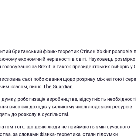
итий британський фізик-теоретик Стівен Хокінг розповів 
аючому економічній нерівності в світі. Науковець розмірк
 голосування за Brexit, а також президентських виборів у 
 висловив свої побоювання щодо розриву між елітою і сере
ичим класом, пише
Тһе Guardian
.
 думку, роботизація виробництва, відсутність необхідност
ння високих доходів у великому числі людських ресурсів
ять до розколу в суспільстві.
татом того, що деякі люди не приймають змін сучасного
ства, за словами фізика-теоретика, стали підсумки