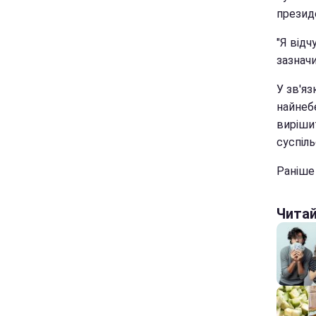
президе
"Я відч
зазнач
У зв'я
найнебе
вирішит
суспіль
Раніше
Чита