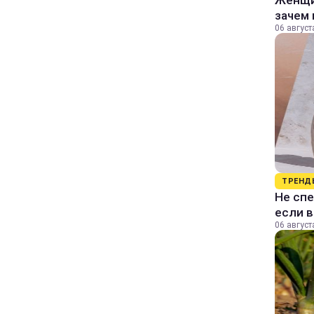
Женщин
зачем 
06 август
ТРЕНД
Не спе
если 
06 август