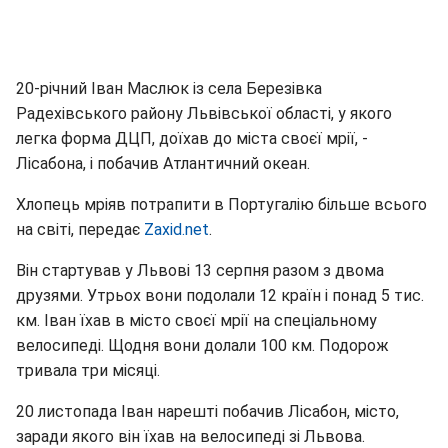
20-річний Іван Маслюк із села Березівка
Радехівського району Львівської області, у якого
легка форма ДЦП, доїхав до міста своєї мрії, -
Лісабона, і побачив Атлантичний океан.
Хлопець мріяв потрапити в Португалію більше всього
на світі, передає
Zaxid.net
.
Він стартував у Львові 13 серпня разом з двома
друзями. Утрьох вони подолали 12 країн і понад 5 тис.
км. Іван їхав в місто своєї мрії на спеціальному
велосипеді. Щодня вони долали 100 км. Подорож
тривала три місяці.
20 листопада Іван нарешті побачив Лісабон, місто,
заради якого він їхав на велосипеді зі Львова.