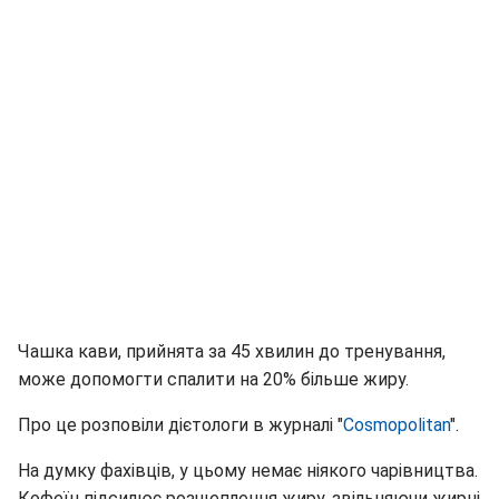
Чашка кави, прийнята за 45 хвилин до тренування,
може допомогти спалити на 20% більше жиру.
Про це розповіли дієтологи в журналі "
Cosmopolitan
".
На думку фахівців, у цьому немає ніякого чарівництва.
Кофеїн підсилює розщеплення жиру, звільняючи жирні