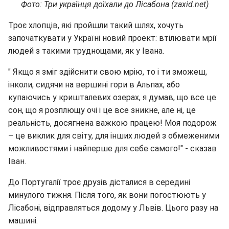
Фото: Три українця доїхали до Лісабона (zaxid.net)
Троє хлопців, які пройшли такий шлях, хочуть
започаткувати у Україні новий проект: втілювати мрії
людей з такими труднощами, як у Івана.
" Якщо я зміг здійснити свою мрію, то і ти зможеш,
інколи, сидячи на вершині гори в Альпах, або
купаючись у кришталевих озерах, я думав, що все це
сон, що я розплющу очі і це все зникне, але ні, це
реальність, досягнена важкою працею! Моя подорож
– це виклик для світу, для інших людей з обмеженими
можливостями і найперше для себе самого!" - сказав
Іван.
До Португалії троє друзів дісталися в середині
минулого тижня. Після того, як вони погостюють у
Лісабоні, відправляться додому у Львів. Цього разу на
машині.