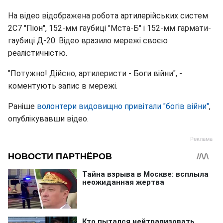
На відео відображена робота артилерійських систем
2С7 "Піон", 152-мм гаубиці "Мста-Б" і 152-мм гармати-
гаубиці Д-20. Відео вразило мережі своєю
реалістичністю.
"Потужно! Дійсно, артилеристи - Боги війни", -
коментують запис в мережі.
Раніше
волонтери видовищно привітали "богів війни"
,
опублікувавши відео.