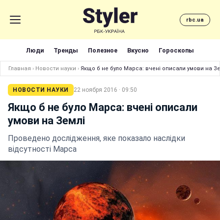
rbc.ua
Люди
Тренды
Полезное
Вкусно
Гороскопы
Главная
›
Новости науки
›
Якщо б не було Марса: вчені описали умови на Зе
НОВОСТИ НАУКИ
22 ноября 2016 · 09:50
Якщо б не було Марса: вчені описали
умови на Землі
Проведено дослідження, яке показало наслідки
відсутності Марса