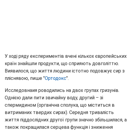
У ході ряду експериментів вчені кількох європейських
країн знайшли продукти, що сприяють довголіттю.
Виявилося, що життя людини істотно подовжує сир з
пліснявою, пише "
Ортодокс
".
Исследовнаия роводились на двох групах гризунів.
Однією дали пити звичайну воду, другий – зі
спермидином (органічна сполука, що міститься в
витриманих твердих сирах). Середня тривалість
життя піддослідних другої групи значно збільшилася, а
також покращилася серцева функція і зниження