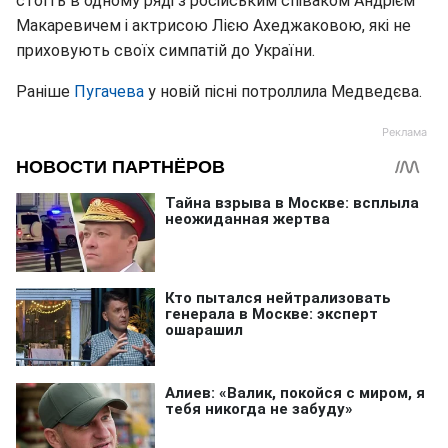
стоїть в одному ряді з російським співаком Андрієм
Макаревичем і актрисою Лією Ахеджаковою, які не
приховують своїх симпатій до України.
Раніше
Пугачева
у новій пісні потроллила Медведєва.