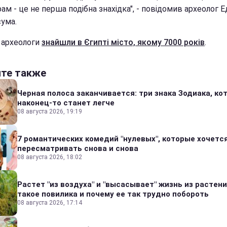
ам - це не перша подібна знахідка", - повідомив археолог 
ума.
 археологи
знайшли в Єгипті місто, якому 7000 років
.
йте также
Черная полоса заканчивается: три знака Зодиака, к
наконец-то станет легче
08 августа 2026, 19:19
7 романтических комедий "нулевых", которые хочетс
пересматривать снова и снова
08 августа 2026, 18:02
Растет "из воздуха" и "высасывает" жизнь из растени
такое повилика и почему ее так трудно побороть
08 августа 2026, 17:14