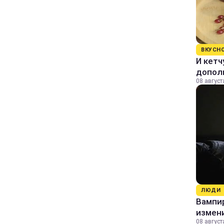
ВКУСН
И кетч
допол
08 август
ЛЮДИ
Вампи
измени
08 август