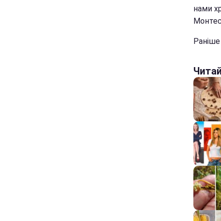
нами хр
Монтес
Раніше
Чита