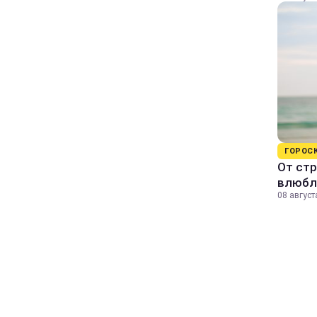
ГОРОС
От стр
влюбл
08 август