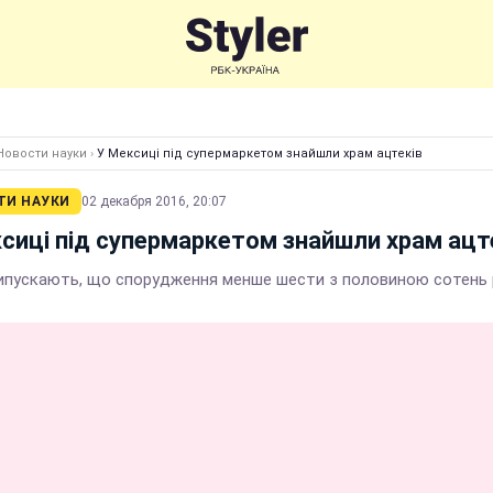
Новости науки
›
У Мексиці під супермаркетом знайшли храм ацтеків
ТИ НАУКИ
02 декабря 2016, 20:07
сиці під супермаркетом знайшли храм ацт
рипускають, що спорудження менше шести з половиною сотень 