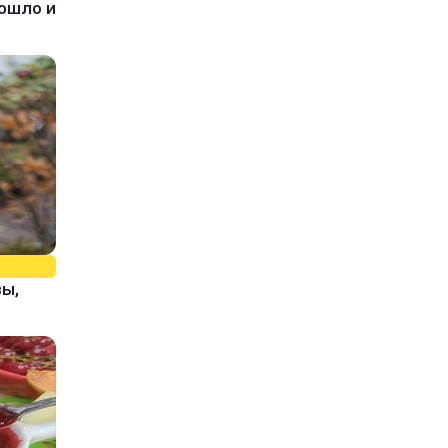
зошло и
зы,