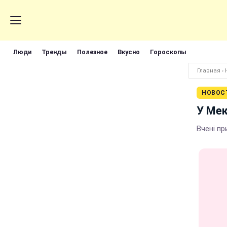
Люди
Тренды
Полезное
Вкусно
Гороскопы
Главная
›
НОВОС
У Мек
Вчені п