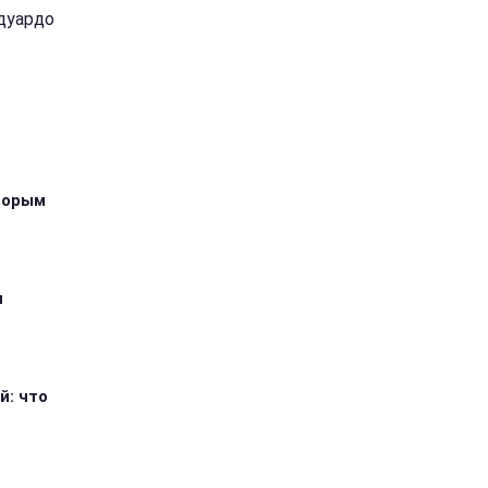
Едуардо
оторым
я
й: что