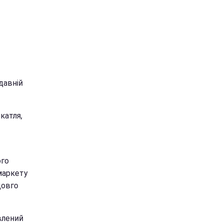
давній
катля,
ого
маркету
довго
явлений