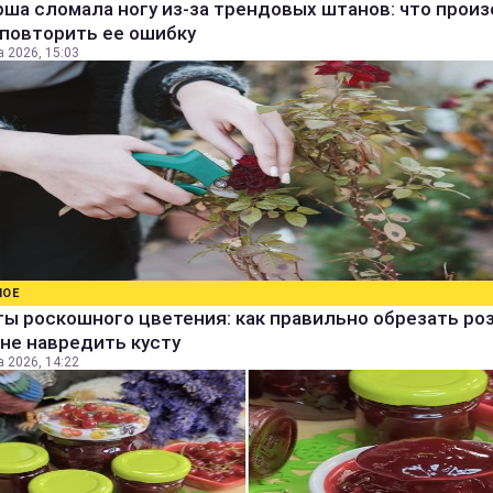
ша сломала ногу из-за трендовых штанов: что прои
 повторить ее ошибку
а 2026, 15:03
НОЕ
ы роскошного цветения: как правильно обрезать ро
не навредить кусту
а 2026, 14:22