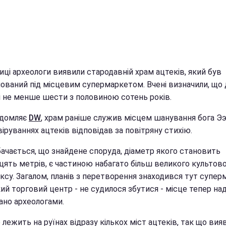
ці археологи виявили стародавній храм ацтеків, який був
ований під місцевим супермаркетом. Вчені визначили, що 
і не менше шести з половиною сотень років.
ідомляє
DW
, храм раніше служив місцем шанування бога Ээ
віруваннях ацтеків відповідав за повітряну стихію.
ачається, що знайдене споруда, діаметр якого становить
цять метрів, є частиною набагато більш великого культов
ксу. Загалом, планів з перетворення знаходився тут супер
ий торговий центр - не судилося збутися - місце тепер на
ано археологами.
 лежить на руїнах відразу кількох міст ацтеків, так що ви