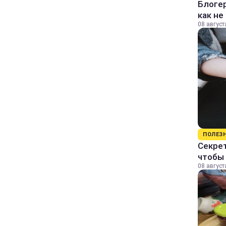
Блогер
как не
08 август
ПОЛЕЗ
Секрет
чтобы 
08 август