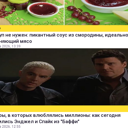
О
уп не нужен: пикантный соус из смородины, идеальн
няющий мясо
а 2026, 13:39
ры, в которых влюблялись миллионы: как сегодня
лись Энджел и Спайк из "Баффи"
а 2026, 12:55