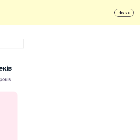
rbc.ua
еків
років