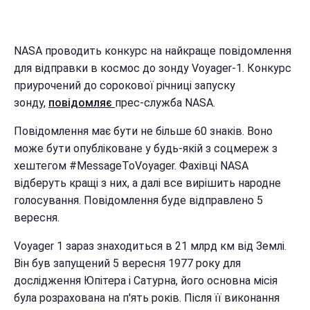
NASA проводить конкурс на найкраще повідомлення
для відправки в космос до зонду Voyager-1. Конкурс
приурочений до сорокової річниці запуску
зонду,
повідомляє
прес-служба NASA.
Повідомлення має бути не більше 60 знаків. Воно
може бути опубліковане у будь-якій з соцмереж з
хештегом #MessageToVoyager. Фахівці NASA
відберуть кращі з них, а далі все вирішить народне
голосування. Повідомлення буде відправлено 5
вересня.
Voyager 1 зараз знаходиться в 21 млрд км від Землі.
Він був запущений 5 вересня 1977 року для
дослідження Юпітера і Сатурна, його основна місія
була розрахована на п'ять років. Після її виконання