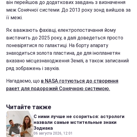
він перейшов до додаткових завдань з визначення
меж Сонячної системи. До 2013 року зонд вийшов за
її межі.
Як вважають фахівці, електропостачання йому
вистачить до 2025 року, а далі доведеться просто
поневірятися по галактиці. На борту апарату
знаходиться золота пластина, де для інопланетян
вказано місцезнаходження Землі, а також записаний
ряд зображень і звуків.
Нагадаємо, що
в NASA готуються до створення
ракет для подорожей Сонячною системою.
Читайте также
С ними лучше не ссориться: астрологи
назвали самые мстительные знаки
Зодиака
06 августа 2026, 12:01