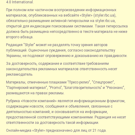
4.0 International.
При полном или частичном воспроизведении информационных
материалов, опубликованных на вебсайте «Styler» (styler.rbc.ua),
обязательно размещение активной гиперссылки на styler.rbc.ua,
открытой для индексации поисковыми системами. Такая гиперссылка
должна быть размещена непосредственно в тексте материала не ниже
второго абзаца.
Редакция "Styler" может не разделять точку зрения авторов
публикаций. Оценочные суждения, согласно законодательству
Украины, не подлежат опровержению и доказыванию их правдивости.
За достоверность, содержание и соответствие требованиям
законодательства рекламных материалов ответственность несет
рекламодатель.
Материалы, отмеченные плашками "Пресс-релиз", "Спецпроект",
"Партнерский материал", "Promo", "Благотворительность" и "Резонанс",
размещаются на правах рекламы.
Рубрика «Новости компаний» является информационным форматом,
содержащим новости, сообщения и объявления, связанные с
деятельностью компаний, и основывается на информации,
предоставленной соответствующими компаниями. Редакция не несет
ответственности за достоверность такой информации.
Онлайн-медиа «Styler» предназначено для лиц от 21 года.