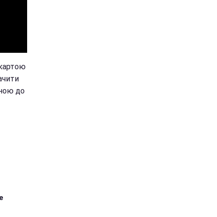
 картою
бачити
иною до
е