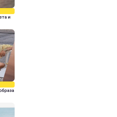
ета и
образа