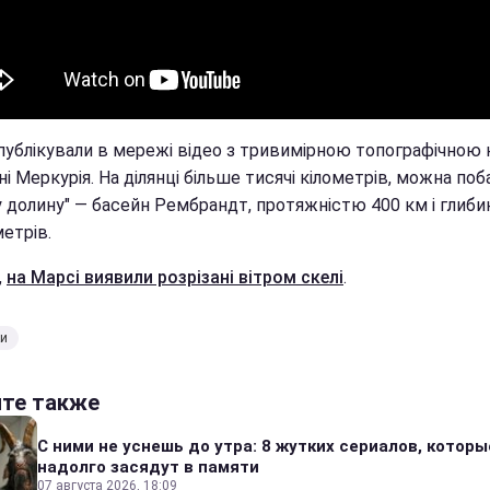
опублікували в мережі відео з тривимірною топографічною
і Меркурія. На ділянці більше тисячі кілометрів, можна по
у долину" — басейн Рембрандт, протяжністю 400 км і глиб
етрів.
,
на Марсі виявили розрізані вітром скелі
.
ки
йте также
С ними не уснешь до утра: 8 жутких сериалов, которы
надолго засядут в памяти
07 августа 2026, 18:09