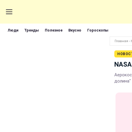
Люди
Тренды
Полезное
Вкусно
Гороскопы
Главная
›
НОВОС
NASA 
Аерокосм
долина"