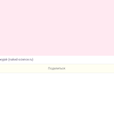
курій (naked-science.ru)
Поделиться: