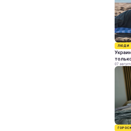
ЛЮДИ
Украин
только
07 август
ГОРОС