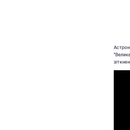
Астрон
"Велика
зіткнен