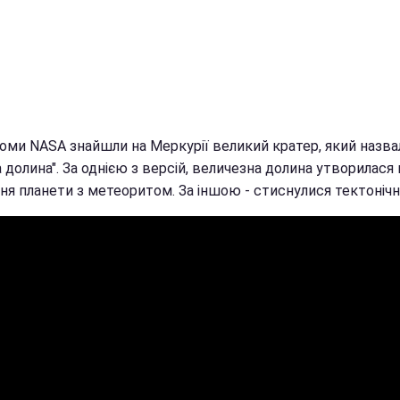
оми NASA знайшли на Меркурії великий кратер, який назва
 долина". За однією з версій, величезна долина утворилася 
ня планети з метеоритом. За іншою - стиснулися тектонічні