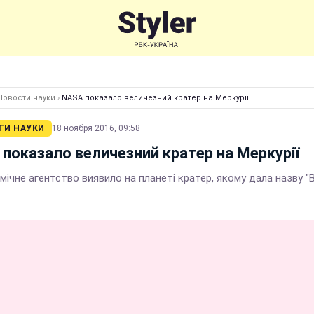
Новости науки
›
NASA показало величезний кратер на Меркурії
ТИ НАУКИ
18 ноября 2016, 09:58
показало величезний кратер на Меркурії
ічне агентство виявило на планеті кратер, якому дала назву "