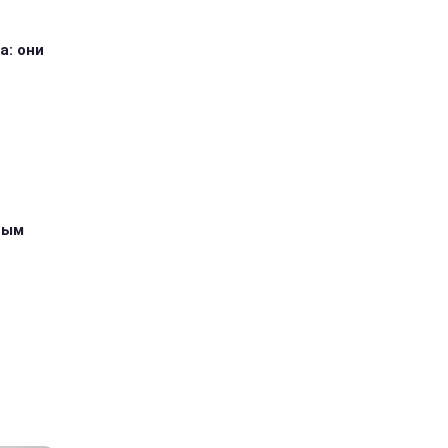
а: они
ным