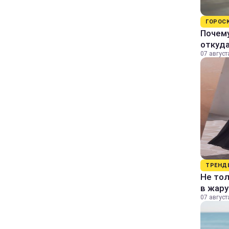
ГОРОС
Почему
откуда
07 август
ТРЕНД
Не тол
в жару
07 август