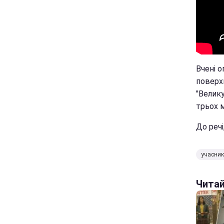
Вчені 
поверхн
"Велик
трьох м
До речі
учасни
Чита