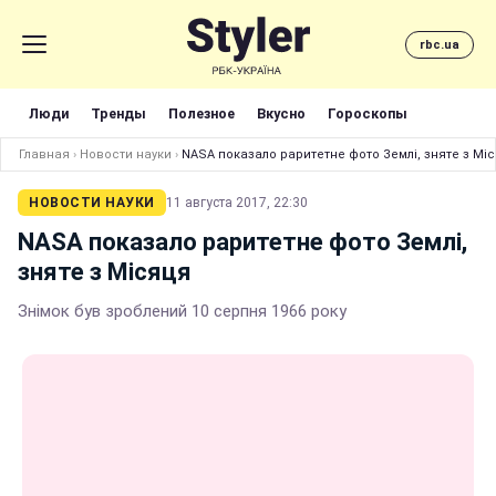
rbc.ua
Люди
Тренды
Полезное
Вкусно
Гороскопы
Главная
›
Новости науки
›
NASA показало раритетне фото Землі, зняте з Мі
НОВОСТИ НАУКИ
11 августа 2017, 22:30
NASA показало раритетне фото Землі,
зняте з Місяця
Знімок був зроблений 10 серпня 1966 року