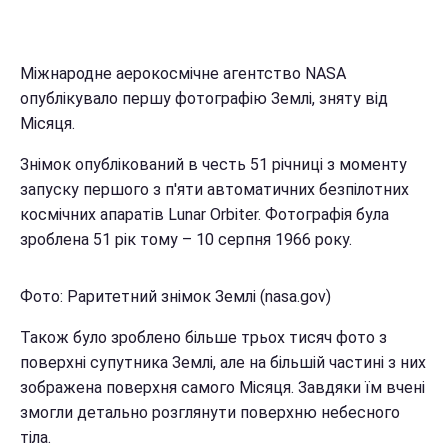
Міжнародне аерокосмічне агентство NASA
опублікувало першу фотографію Землі, зняту від
Місяця.
Знімок опублікований в честь 51 річниці з моменту
запуску першого з п'яти автоматичних безпілотних
космічних апаратів Lunar Orbiter. Фотографія була
зроблена 51 рік тому – 10 серпня 1966 року.
Фото: Раритетний знімок Землі (nasa.gov)
Також було зроблено більше трьох тисяч фото з
поверхні супутника Землі, але на більшій частині з них
зображена поверхня самого Місяця. Завдяки їм вчені
змогли детально розглянути поверхню небесного
тіла.