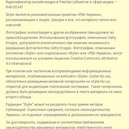
Идентификатор онлайн-медиа в Реестре субъектов в сфере медиа —
R40-05347
Styler является развлекательным проектом «РБК-Украина»,
рассказывающим о людях, трендах и всё, что интересно читать вне
новостей.
Фотографии, иллюстрации и другие изображения принадлежат их
правообладателям. Использование фотографий, отмеченных Getty
Images, допускается исключительно при наличии письменного
разрешения фотоагентства Getty Images. Фотографии, отмеченные
логотипом «Styler» или подписанные «Styler» или «РБК-Украина», могут
использоваться на условиях лицензии Creative Commons Attribution
4.0 International.
При полном или частичном воспроизведении информационных
материалов, опубликованных на вебсайте «Styler» (styler.rbc.ua),
обязательно размещение активной гиперссылки на styler.rbc.ua,
открытой для индексации поисковыми системами. Такая гиперссылка
должна быть размещена непосредственно в тексте материала не ниже
второго абзаца.
Редакция "Styler" может не разделять точку зрения авторов
публикаций. Оценочные суждения, согласно законодательству
Украины, не подлежат опровержению и доказыванию их правдивости.
За достоверность, содержание и соответствие требованиям
законодательства рекламных материалов ответственность несет