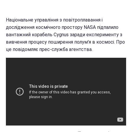
Національне управління з повітроплавання і
дослідження космічного простору NASA підпалило
вантажний корабель Cygnus заради експерименту з
вивчення процесу поширення полум'я в космосі. Про
це повідомляє прес-служба агентства.