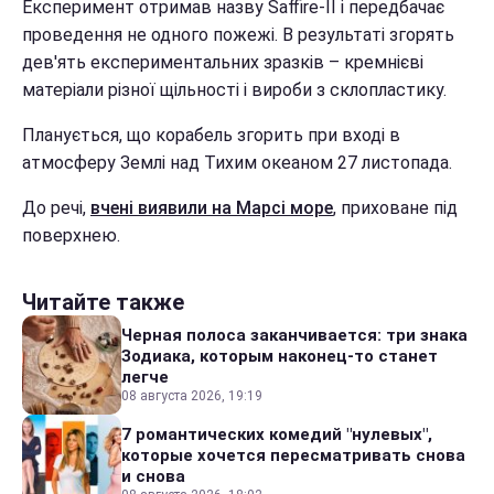
Експеримент отримав назву Saffire-II і передбачає
проведення не одного пожежі. В результаті згорять
дев'ять експериментальних зразків – кремнієві
матеріали різної щільності і вироби з склопластику.
Планується, що корабель згорить при вході в
атмосферу Землі над Тихим океаном 27 листопада.
До речі,
вчені виявили на Марсі море
, приховане під
поверхнею.
Читайте также
Черная полоса заканчивается: три знака
Зодиака, которым наконец-то станет
легче
08 августа 2026, 19:19
7 романтических комедий "нулевых",
которые хочется пересматривать снова
и снова