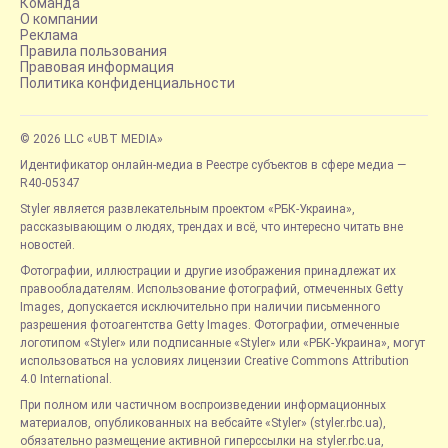
Команда
О компании
Реклама
Правила пользования
Правовая информация
Политика конфиденциальности
© 2026 LLC «UBT MEDIA»
Идентификатор онлайн-медиа в Реестре субъектов в сфере медиа —
R40-05347
Styler является развлекательным проектом «РБК-Украина»,
рассказывающим о людях, трендах и всё, что интересно читать вне
новостей.
Фотографии, иллюстрации и другие изображения принадлежат их
правообладателям. Использование фотографий, отмеченных Getty
Images, допускается исключительно при наличии письменного
разрешения фотоагентства Getty Images. Фотографии, отмеченные
логотипом «Styler» или подписанные «Styler» или «РБК-Украина», могут
использоваться на условиях лицензии Creative Commons Attribution
4.0 International.
При полном или частичном воспроизведении информационных
материалов, опубликованных на вебсайте «Styler» (styler.rbc.ua),
обязательно размещение активной гиперссылки на styler.rbc.ua,