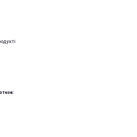
родукті
отков: