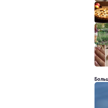
Больш