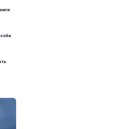
книги
особа
ать