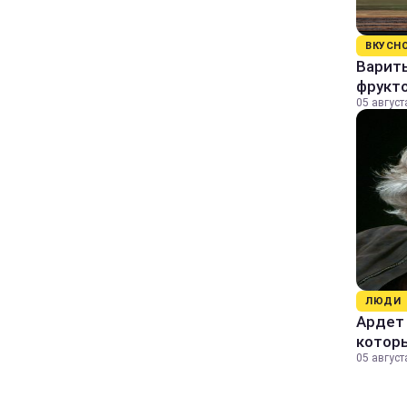
ВКУСН
Варит
фрукто
05 август
ЛЮДИ
Ардет 
котор
05 август