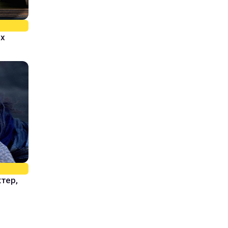
ых
ктер,