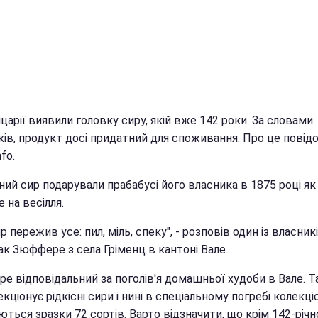
арії виявили головку сиру, якій вже 142 роки. За словами
ків, продукт досі придатний для споживання. Про це повід
fo.
ий сир подарували прабабусі його власника в 1875 році як
 на весілля.
р пережив усе: пил, міль, спеку", - розповів один із власник
к Зюффере з села Гріменц в кантоні Вале.
е відповідальний за поголів'я домашньої худоби в Вале. 
екціонує рідкісні сири і нині в спеціальному погребі колекц
ються зразки 72 сортів. Варто відзначити, що крім 142-річн