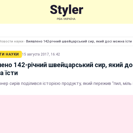
Новости науки
›
Виявлено 142-річний швейцарський сир, який досі можна їсти
ТИ НАУКИ
15 августа 2017, 16:42
ено 142-річний швейцарський сир, який до
 їсти
нер сирів поділився історією продукту, який пережив "пил, міль 