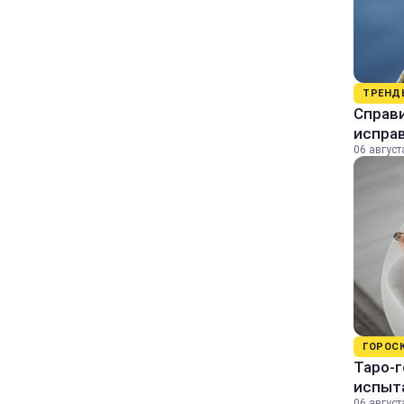
ТРЕНД
Справи
исправ
06 август
ГОРОС
Таро-г
испыт
06 август