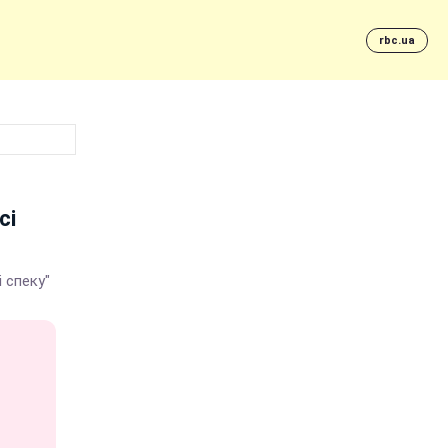
rbc.ua
сі
і спеку"