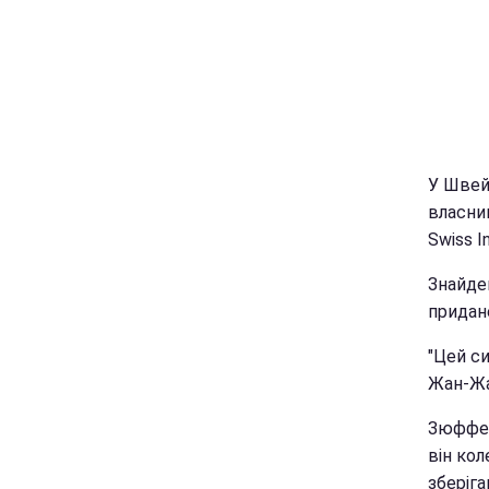
У Швейц
власни
Swiss In
Знайден
придане
"Цей си
Жан-Жа
Зюффер
він кол
зберіга