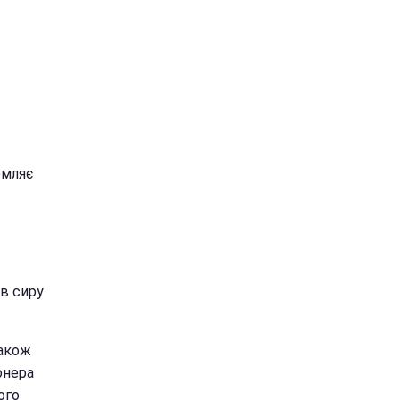
омляє
ів сиру
Також
іонера
ого