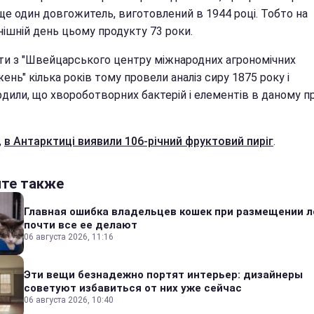
ще один довгожитель, виготовлений в 1944 році. Тобто на
нішній день цьому продукту 73 роки.
ти з "Швейцарського центру міжнародних агрономічних
ень" кілька років тому провели аналіз сиру 1875 року і
рдили, що хвороботворних бактерій і елементів в даному п
,
в Антарктиці виявили 106-річний фруктовий пиріг
.
йте также
Главная ошибка владельцев кошек при размещении л
почти все ее делают
06 августа 2026, 11:16
Эти вещи безнадежно портят интерьер: дизайнеры
советуют избавиться от них уже сейчас
06 августа 2026, 10:40