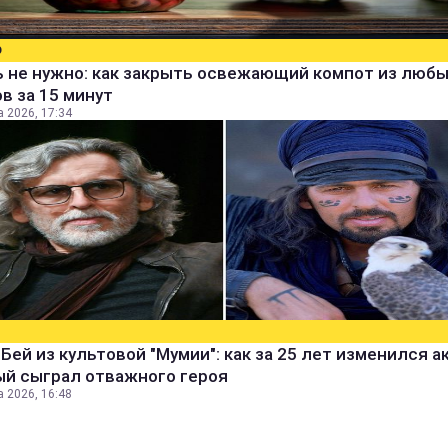
О
ь не нужно: как закрыть освежающий компот из люб
в за 15 минут
а 2026, 17:34
Бей из культовой "Мумии": как за 25 лет изменился а
ый сыграл отважного героя
а 2026, 16:48