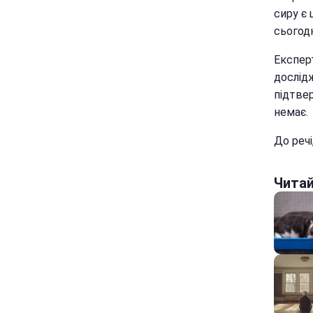
сиру є 
сьогод
Експер
дослідж
підтве
немає.
До речі
Чита