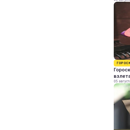
ГОРОС
Гороск
взлет
05 август