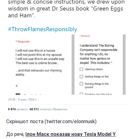
Скріншот поста (twitter.com/elonmusk)
До речі,
Ілон Маск показав нову Tesla Model Y
.