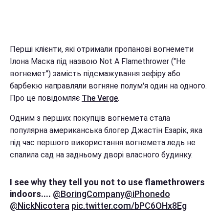
Перші клієнти, які отримали пропанові вогнемети
Ілона Маска під назвою Not A Flamethrower ("Не
вогнемет") замість підсмажування зефіру або
барбекю направляли вогняне полум'я один на одного.
Про це повідомляє
The Verge
.
Одним з перших покупців вогнемета стала
популярна американська блогер Джастін Езарік, яка
під час першого використання вогнемета ледь не
спалила сад на задньому дворі власного будинку.
I see why they tell you not to use flamethrowers
indoors....
@BoringCompany
@iPhonedo
@NickNicotera
pic.twitter.com/bPC6OHx8Eg