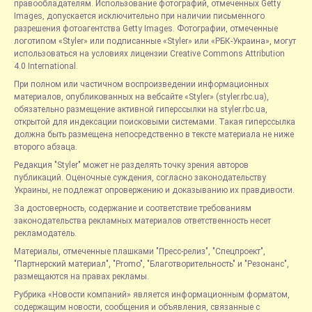
правообладателям. Использование фотографий, отмеченных Getty
Images, допускается исключительно при наличии письменного
разрешения фотоагентства Getty Images. Фотографии, отмеченные
логотипом «Styler» или подписанные «Styler» или «РБК-Украина», могут
использоваться на условиях лицензии Creative Commons Attribution
4.0 International.
При полном или частичном воспроизведении информационных
материалов, опубликованных на вебсайте «Styler» (styler.rbc.ua),
обязательно размещение активной гиперссылки на styler.rbc.ua,
открытой для индексации поисковыми системами. Такая гиперссылка
должна быть размещена непосредственно в тексте материала не ниже
второго абзаца.
Редакция "Styler" может не разделять точку зрения авторов
публикаций. Оценочные суждения, согласно законодательству
Украины, не подлежат опровержению и доказыванию их правдивости.
За достоверность, содержание и соответствие требованиям
законодательства рекламных материалов ответственность несет
рекламодатель.
Материалы, отмеченные плашками "Пресс-релиз", "Спецпроект",
"Партнерский материал", "Promo", "Благотворительность" и "Резонанс",
размещаются на правах рекламы.
Рубрика «Новости компаний» является информационным форматом,
содержащим новости, сообщения и объявления, связанные с