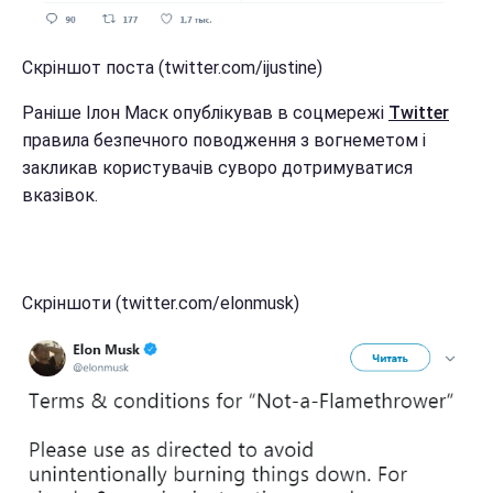
Скріншот поста (twitter.com/ijustine)
Раніше Ілон Маск опублікував в соцмережі
Twitter
правила безпечного поводження з вогнеметом і
закликав користувачів суворо дотримуватися
вказівок.
Скріншоти (twitter.com/elonmusk)