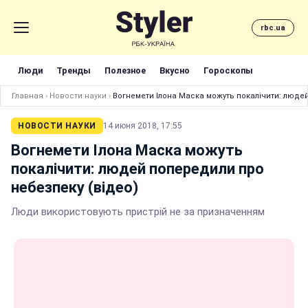
rbc.ua
Люди
Тренды
Полезное
Вкусно
Гороскопы
Главная
›
Новости науки
›
Вогнемети Ілона Маска можуть покалічити: люде
НОВОСТИ НАУКИ
14 июня 2018, 17:55
Вогнемети Ілона Маска можуть
покалічити: людей попередили про
небезпеку (відео)
Люди використовують пристрій не за призначенням