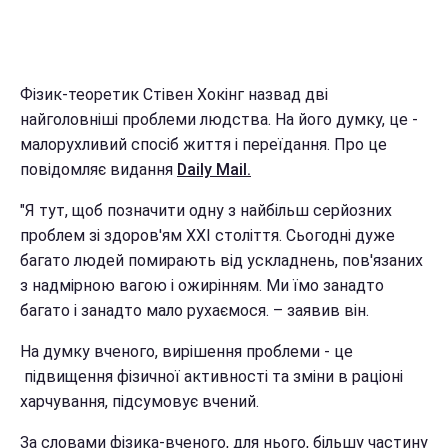
Фізик-теоретик Стівен Хокінг назвад дві
найголовніші проблеми людства. На його думку, це -
малорухливий спосіб життя і переїдання. Про це
повідомляє видання
Daily Mail.
"Я тут, щоб позначити одну з найбільш серйозних
проблем зі здоров'ям XXI століття. Сьогодні дуже
багато людей помирають від ускладнень, пов'язаних
з надмірною вагою і ожирінням. Ми їмо занадто
багато і занадто мало рухаємося. – заявив він.
На думку вченого, вирішення проблеми - це
підвищення фізичної активності та зміни в раціоні
харчування, підсумовує вчений.
За словами фізика-вченого, для нього, більшу частину