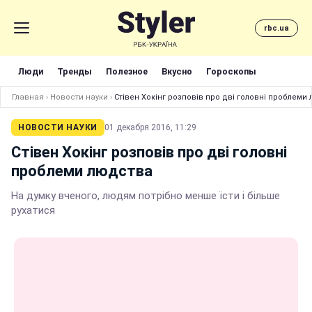
rbc.ua
Люди
Тренды
Полезное
Вкусно
Гороскопы
Главная
›
Новости науки
›
Стівен Хокінг розповів про дві головні проблеми
НОВОСТИ НАУКИ
01 декабря 2016, 11:29
Стівен Хокінг розповів про дві головні
проблеми людства
На думку вченого, людям потрібно менше їсти і більше
рухатися