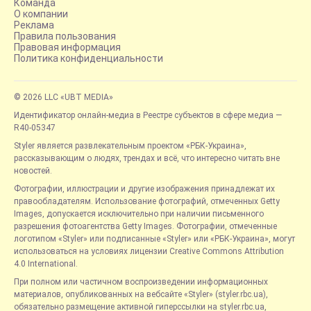
Команда
О компании
Реклама
Правила пользования
Правовая информация
Политика конфиденциальности
© 2026 LLC «UBT MEDIA»
Идентификатор онлайн-медиа в Реестре субъектов в сфере медиа —
R40-05347
Styler является развлекательным проектом «РБК-Украина»,
рассказывающим о людях, трендах и всё, что интересно читать вне
новостей.
Фотографии, иллюстрации и другие изображения принадлежат их
правообладателям. Использование фотографий, отмеченных Getty
Images, допускается исключительно при наличии письменного
разрешения фотоагентства Getty Images. Фотографии, отмеченные
логотипом «Styler» или подписанные «Styler» или «РБК-Украина», могут
использоваться на условиях лицензии Creative Commons Attribution
4.0 International.
При полном или частичном воспроизведении информационных
материалов, опубликованных на вебсайте «Styler» (styler.rbc.ua),
обязательно размещение активной гиперссылки на styler.rbc.ua,