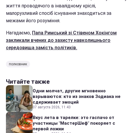
життя проводячого в інвалідному кріслі,
малорухливий спосіб існування знаходиться за
межами його розуміння.
Нагадаємо,
Папа Римський зі Стівеном Хокінгом
закликали вчених до захисту навколишнього
середовища замість політиків.
полковник
Читайте также
Одни молчат, другие мгновенно
взрываются: кто из знаков Зодиака не
сдерживает эмоций
07 августа 2026, 11:43
Вкус лета в тарелке: это гаспачо от
участницы "МастерШеф" покоряет с
первой ложки