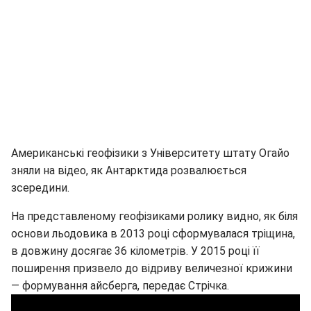
Американські геофізики з Університету штату Огайо
зняли на відео, як Антарктида розвалюється
зсередини.
На представленому геофізиками ролику видно, як біля
основи льодовика в 2013 році сформувалася тріщина,
в довжину досягає 36 кілометрів. У 2015 році її
поширення призвело до відриву величезної крижини
— формування айсберга, передає Стрічка.