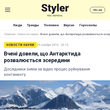
rbc.ua
Люди
Тренды
Полезное
Вкусно
Гороскопы
Главная
›
Новости науки
›
Вчені довели, що Антарктида розвалюється зсе
НОВОСТИ НАУКИ
29 ноября 2016 · 20:16
Вчені довели, що Антарктида
розвалюється зсередини
Дослідники зняли на відео процес руйнування
континенту