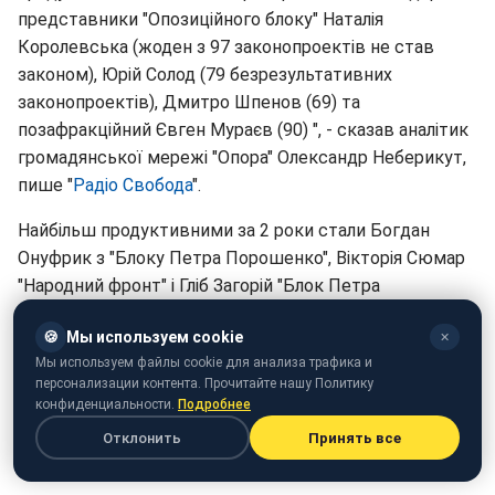
представники "Опозиційного блоку" Наталія
Королевська (жоден з 97 законопроектів не став
законом), Юрій Солод (79 безрезультативних
законопроектів), Дмитро Шпенов (69) та
позафракційний Євген Мураєв (90) ", - сказав аналітик
громадянської мережі "Опора" Олександр Неберикут,
пише "
Радіо Свобода
".
Найбільш продуктивними за 2 роки стали Богдан
Онуфрик з "Блоку Петра Порошенко", Вікторія Сюмар
"Народний фронт" і Гліб Загорій "Блок Петра
Порошенка".
🍪
Мы используем cookie
✕
До речі, більшість
українців вважають, що країна
Мы используем файлы cookie для анализа трафика и
персонализации контента. Прочитайте нашу Политику
розвивається в неправильному напрямку
.
конфиденциальности.
Подробнее
Отклонить
Принять все