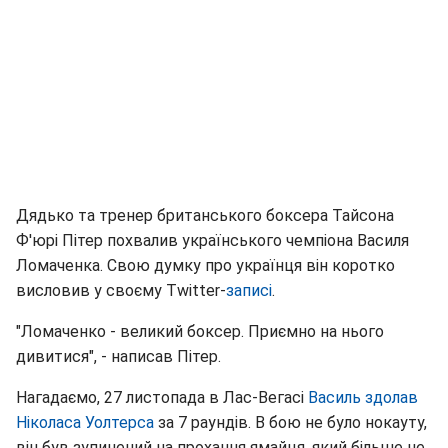
Дядько та тренер британського боксера Тайсона
Ф'юрі Пітер похвалив українського чемпіона Василя
Ломаченка. Свою думку про українця він коротко
висловив у своєму Twitter-
записі
.
"Ломаченко - великий боксер. Приємно на нього
дивитися", - написав Пітер.
Нагадаємо, 27 листопада в Лас-Вегасі
Василь здолав
Ніколаса Уолтерса
за 7 раундів. В бою не було нокауту,
він був зупинений на прохання ямайця, який більше не