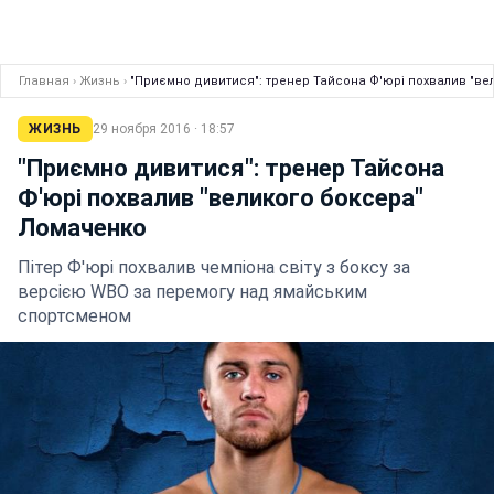
Главная
›
Жизнь
›
"Приємно дивитися": тренер Тайсона Ф'юрі похвалив "в
ЖИЗНЬ
29 ноября 2016 · 18:57
"Приємно дивитися": тренер Тайсона
Ф'юрі похвалив "великого боксера"
Ломаченко
Пітер Ф'юрі похвалив чемпіона світу з боксу за
версією WBO за перемогу над ямайським
спортсменом