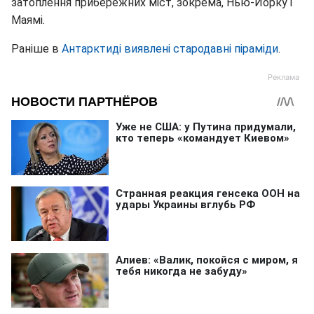
затоплення прибережних міст, зокрема, Нью-Йорку і
Маямі.
Раніше в
Антарктиді виявлені стародавні піраміди
.