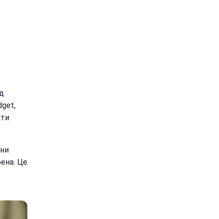
д
get,
ати
они
ена. Це