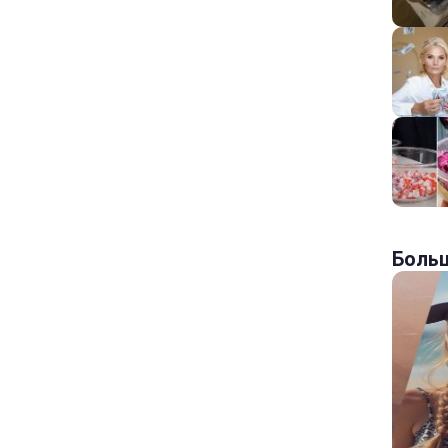
Больш