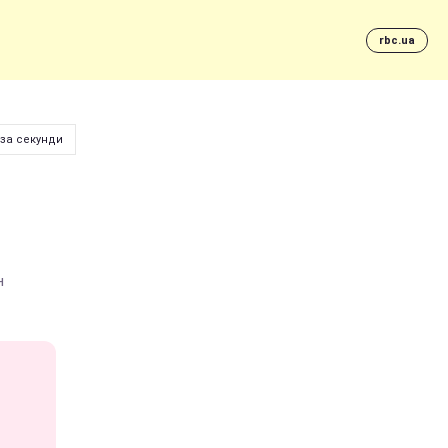
rbc.ua
 за секунди
н