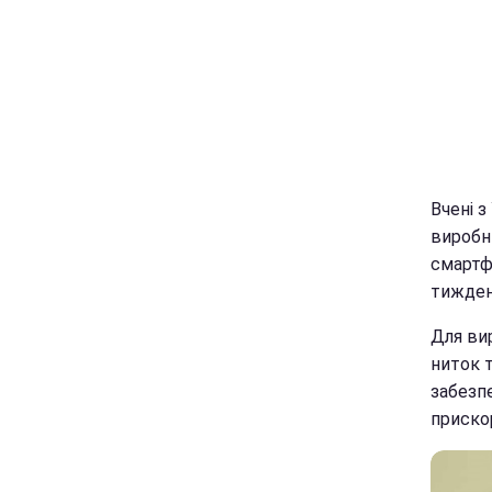
Вчені 
виробн
смартф
тиждень
Для ви
ниток 
забезпе
приско