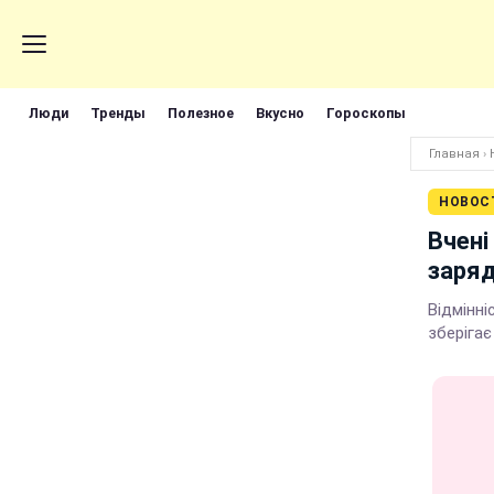
Люди
Тренды
Полезное
Вкусно
Гороскопы
Главная
›
НОВОС
Вчені
заряд
Відмінні
зберігає