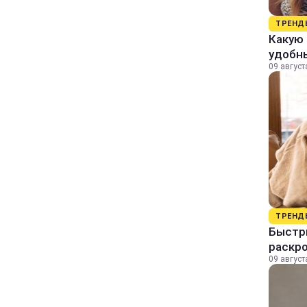
ТРЕНД
Какую 
удобн
09 август
ТРЕНД
Быстры
раскро
09 август