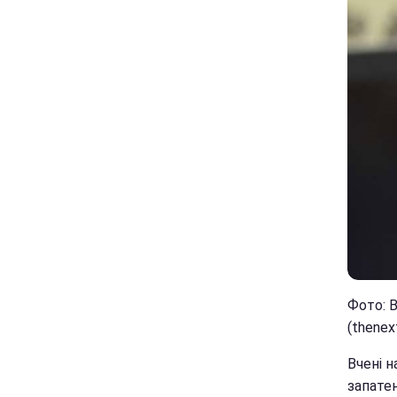
Фото: 
(thene
Вчені 
запате