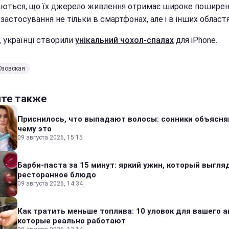
аються, що їх джерело живлення отримає широке поширенн
застосування не тільки в смартфонах, але і в інших областя
, українці створили
унікальний чохол-спалах
для iPhone.
Юзовская
йте также
Приснилось, что выпадают волосы: сонники объясня
чему это
09 августа 2026, 15:15
Барби-паста за 15 минут: яркий ужин, который выгля
ресторанное блюдо
09 августа 2026, 14:34
Как тратить меньше топлива: 10 уловок для вашего а
которые реально работают