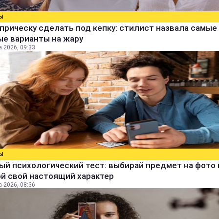
Ы
прическу сделать под кепку: стилист назвала самые
ые варианты на жару
а 2026, 09:33
Ы
й психологический тест: выбирай предмет на фото 
й свой настоящий характер
а 2026, 08:36