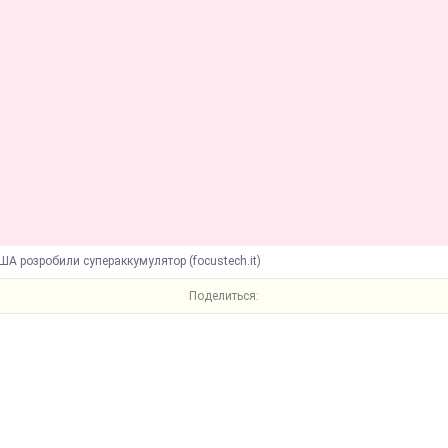
ША розробили супераккумулятор (focustech.it)
Поделиться: