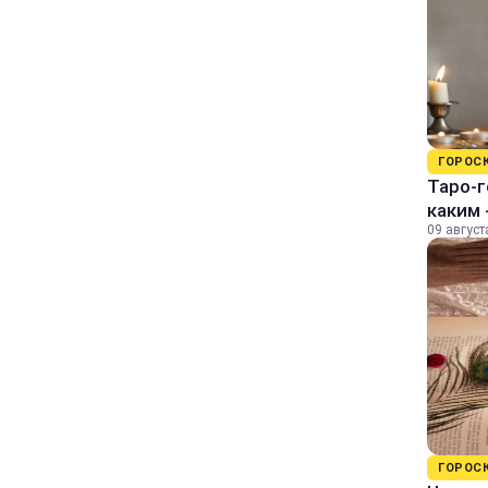
ГОРОС
Таро-г
каким 
09 август
ГОРОС