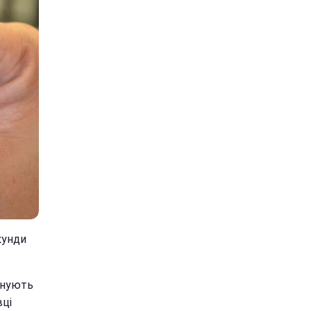
кунди
анують
вці