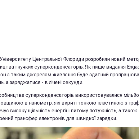
з Університету Центральної Флориди розробили новий мето
ицтва гнучких суперконденсаторів. Як пише видання Engad
он з таким джерелом живлення буде здатний пропрацюв
, а заряджатися - в лічені секунди.
робництва суперконденсаторів використовувалися мільй
товщиною в нанометр, які вкриті тонкою пластиною з граф
чує високу щільність енергії і питому потужність, а також
рений трансфер електронів для швидкої зарядки.