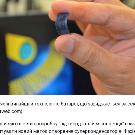
Вчені винайшли технологію батареї, що заряджається за се
xtweb.com)
називають свою розробку "підтвердженням концепції" і пл
нтувати новий метод створення суперконденсаторів. Фахі