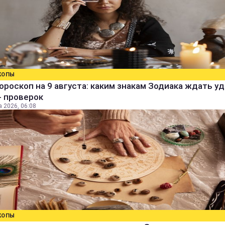
КОПЫ
ороскоп на 9 августа: каким знакам Зодиака ждать уд
- проверок
а 2026, 06:08
КОПЫ