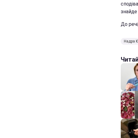
сподів
знайде 
До речі
Надра 
Чита