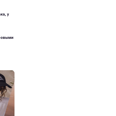
ка, у
абовыми