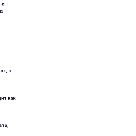
я і
х.
ют, к
дит как
вто,