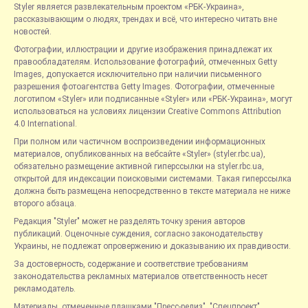
Styler является развлекательным проектом «РБК-Украина»,
рассказывающим о людях, трендах и всё, что интересно читать вне
новостей.
Фотографии, иллюстрации и другие изображения принадлежат их
правообладателям. Использование фотографий, отмеченных Getty
Images, допускается исключительно при наличии письменного
разрешения фотоагентства Getty Images. Фотографии, отмеченные
логотипом «Styler» или подписанные «Styler» или «РБК-Украина», могут
использоваться на условиях лицензии Creative Commons Attribution
4.0 International.
При полном или частичном воспроизведении информационных
материалов, опубликованных на вебсайте «Styler» (styler.rbc.ua),
обязательно размещение активной гиперссылки на styler.rbc.ua,
открытой для индексации поисковыми системами. Такая гиперссылка
должна быть размещена непосредственно в тексте материала не ниже
второго абзаца.
Редакция "Styler" может не разделять точку зрения авторов
публикаций. Оценочные суждения, согласно законодательству
Украины, не подлежат опровержению и доказыванию их правдивости.
За достоверность, содержание и соответствие требованиям
законодательства рекламных материалов ответственность несет
рекламодатель.
Материалы, отмеченные плашками "Пресс-релиз", "Спецпроект",