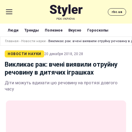
rbc.ua
Люди
Тренды
Полезное
Вкусно
Гороскопы
Главная
›
Новости науки
›
Викликає рак: вчені виявили отруйну речовину в 
НОВОСТИ НАУКИ
20 декабря 2018, 20:28
Викликає рак: вчені виявили отруйну
речовину в дитячих іграшках
Діти можуть вдихати цю речовину на протязі довгого
часу