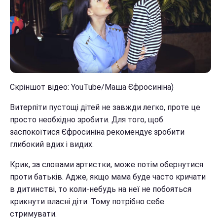
Скріншот відео: YouTube/Маша Єфросиніна)
Витерпіти пустощі дітей не завжди легко, проте це
просто необхідно зробити. Для того, щоб
заспокоїтися Єфросиніна рекомендує зробити
глибокий вдих і видих.
Крик, за словами артистки, може потім обернутися
проти батьків. Адже, якщо мама буде часто кричати
в дитинстві, то коли-небудь на неї не побояться
крикнути власні діти. Тому потрібно себе
стримувати.