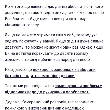
Крім того, що лайка не дає дитині абсолютно ніякого
розуміння, це також відштовхує, так як малюк почне
Вас боятися і буде смикатися при кожному
підвищенні голосу.
Якщо не можете утримати гнів у собі, телеведуча
радить покричати у ванній. Якщо ж діти дуже сильно
дратують, то можна крикнути один раз. Однак, якщо
Ви не встигли порахувати до десяти і зопалу
зірвалися, то слід вибачитися перед дитиною.
Нагадаємо, що
психолог розповіла, як заборони
батьків шкодять самооцінці дитини.
Також ми розповідали, що
замовчування проблем у
відносинах веде до руйнування особистості
.
Додамо, Комаровський розповів, що головною
помилкою у вихованні дитини є надлишок