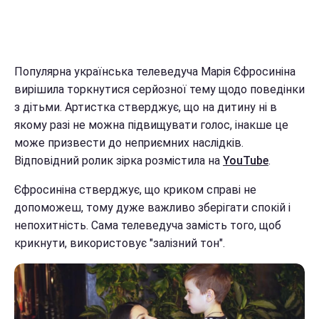
Популярна українська телеведуча Марія Єфросиніна
вирішила торкнутися серйозної тему щодо поведінки
з дітьми. Артистка стверджує, що на дитину ні в
якому разі не можна підвищувати голос, інакше це
може призвести до неприємних наслідків.
Відповідний ролик зірка розмістила на
YouTube
.
Єфросиніна стверджує, що криком справі не
допоможеш, тому дуже важливо зберігати спокій і
непохитність. Сама телеведуча замість того, щоб
крикнути, використовує "залізний тон".