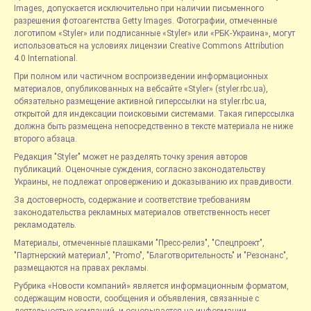
Images, допускается исключительно при наличии письменного
разрешения фотоагентства Getty Images. Фотографии, отмеченные
логотипом «Styler» или подписанные «Styler» или «РБК-Украина», могут
использоваться на условиях лицензии Creative Commons Attribution
4.0 International.
При полном или частичном воспроизведении информационных
материалов, опубликованных на вебсайте «Styler» (styler.rbc.ua),
обязательно размещение активной гиперссылки на styler.rbc.ua,
открытой для индексации поисковыми системами. Такая гиперссылка
должна быть размещена непосредственно в тексте материала не ниже
второго абзаца.
Редакция "Styler" может не разделять точку зрения авторов
публикаций. Оценочные суждения, согласно законодательству
Украины, не подлежат опровержению и доказыванию их правдивости.
За достоверность, содержание и соответствие требованиям
законодательства рекламных материалов ответственность несет
рекламодатель.
Материалы, отмеченные плашками "Пресс-релиз", "Спецпроект",
"Партнерский материал", "Promo", "Благотворительность" и "Резонанс",
размещаются на правах рекламы.
Рубрика «Новости компаний» является информационным форматом,
содержащим новости, сообщения и объявления, связанные с