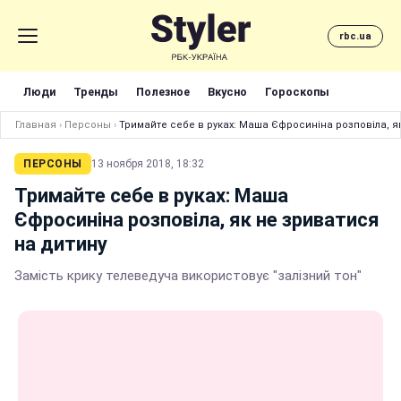
rbc.ua
Люди
Тренды
Полезное
Вкусно
Гороскопы
Главная
›
Персоны
›
Тримайте себе в руках: Маша Єфросиніна розповіла, я
ПЕРСОНЫ
13 ноября 2018, 18:32
Тримайте себе в руках: Маша
Єфросиніна розповіла, як не зриватися
на дитину
Замість крику телеведуча використовує "залізний тон"