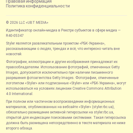
Правовая информация
Политика конфиденциальности
© 2026 LLC «UBT MEDIA»
Идентификатор онлайн-медиа в Реестре субъектов в сфере медиа —
R40-05347
Styler является развлекательным проектом «РБК-Украина»,
рассказывающим о людях, трендах и всё, что интересно читать вне
новостей.
Фотографии, иллюстрации и другие изображения принадлежат их
правообладателям. Использование фотографий, отмеченных Getty
Images, допускается исключительно при наличии письменного
разрешения фотоагентства Getty Images. Фотографии, отмеченные
логотипом «Styler» или подписанные «Styler» или «РБК-Украина», могут
использоваться на условиях лицензии Creative Commons Attribution
4.0 International.
При полном или частичном воспроизведении информационных
материалов, опубликованных на вебсайте «Styler» (styler.rbc.ua),
обязательно размещение активной гиперссылки на styler.rbc.ua,
открытой для индексации поисковыми системами. Такая гиперссылка
должна быть размещена непосредственно в тексте материала не ниже
второго абзаца.