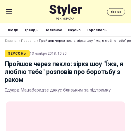
rbc.ua
Люди
Тренды
Полезное
Вкусно
Гороскопы
Главная
›
Персоны
›
Пройшов через пекло: зірка шоу "Їжа, я люблю тебе" р
ПЕРСОНЫ
13 ноября 2018, 10:30
Пройшов через пекло: зірка шоу "Їжа, я
люблю тебе" розповів про боротьбу з
раком
Едуард Мацаберидзе дякує близьким за підтримку