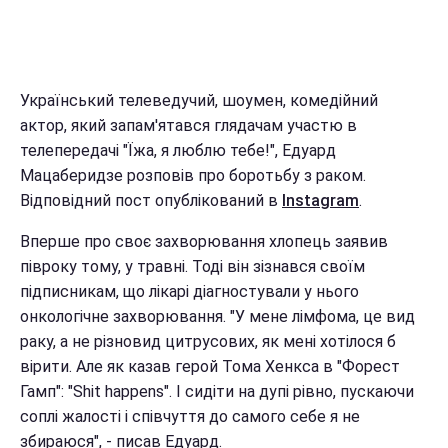
Український телеведучий, шоумен, комедійний
актор, який запам'ятався глядачам участю в
телепередачі "Їжа, я люблю тебе!", Едуард
Мацаберидзе розповів про боротьбу з раком.
Відповідний пост опублікований в
Instagram
.
Вперше про своє захворювання хлопець заявив
півроку тому, у травні. Тоді він зізнався своїм
підписникам, що лікарі діагностували у нього
онкологічне захворювання. "У мене лімфома, це вид
раку, а не різновид цитрусових, як мені хотілося б
вірити. Але як казав герой Тома Хенкса в "Форест
Гамп": "Shit happens". І сидіти на дупі рівно, пускаючи
соплі жалості і співчуття до самого себе я не
збираюся", - писав Едуард.