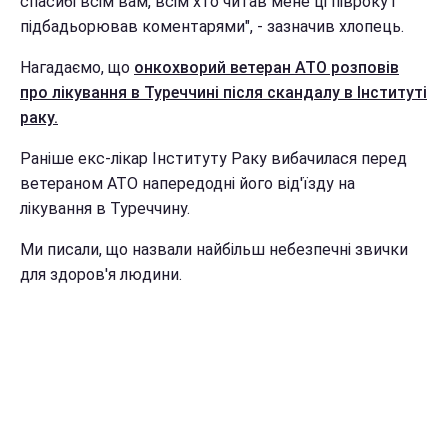
спасибі всім вам, всім хто читав мене ці півроку і
підбадьорював коментарями", - зазначив хлопець.
Нагадаємо, що
онкохворий ветеран АТО розповів
про лікування в Туреччині після скандалу в Інституті
раку.
Раніше екс-лікар Інституту Раку вибачилася перед
ветераном АТО напередодні його від'їзду на
лікування в Туреччину.
Ми писали, що назвали найбільш небезпечні звички
для здоров'я людини.