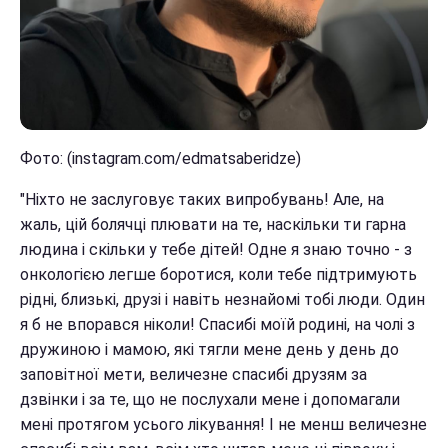
Фото: (instagram.com/edmatsaberidze)
"Ніхто не заслуговує таких випробувань! Але, на
жаль, цій болячці плювати на те, наскільки ти гарна
людина і скільки у тебе дітей! Одне я знаю точно - з
онкологією легше боротися, коли тебе підтримують
рідні, близькі, друзі і навіть незнайомі тобі люди. Один
я б не впорався ніколи! Спасибі моїй родині, на чолі з
дружиною і мамою, які тягли мене день у день до
заповітної мети, величезне спасибі друзям за
дзвінки і за те, що не послухали мене і допомагали
мені протягом усього лікування! І не менш величезне