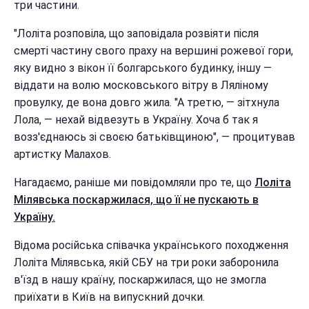
три частини.
"Лоліта розповіла, що заповідала розвіяти після
смерті частину свого праху на вершині рожевої гори,
яку видно з вікон її болгарського будинку, іншу —
віддати на волю московського вітру в Ляліному
провулку, де вона довго жила. "А третю, — зітхнула
Лола, — нехай відвезуть в Україну. Хоча б так я
возз'єднаюсь зі своєю батьківщиною", — процитував
артистку Малахов.
Нагадаємо, раніше ми повідомляли про те, що
Лоліта
Мілявська поскаржилася, що її не пускають в
Україну.
Відома російська співачка українського походження
Лоліта Мілявська, якій СБУ на три роки заборонила
в'їзд в нашу країну, поскаржилася, що не змогла
приїхати в Київ на випускний дочки.