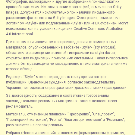
Фотографии, иллюстрации и другие изображения принадлежат их
правообладателям. Использование фотографий, отмеченных Getty
Images, допускается исключительно при наличии письменного
разрешения фотоагентства Getty Images. Фотографии, отмеченные
логотипом «Styler» или подписанные «Styler» или «РБК-Украина», могут
использоваться на условиях лицензии Creative Commons Attribution
4.0 International.
При полном или частичном воспроизведении информационных
материалов, опубликованных на вебсайте «Styler» (styler.rbc.ua),
обязательно размещение активной гиперссылки на styler.rbc.ua,
открытой для индексации поисковыми системами. Такая гиперссылка
должна быть размещена непосредственно в тексте материала не ниже
второго абзаца.
Редакция "Styler" может не разделять точку зрения авторов
публикаций. Оценочные суждения, согласно законодательству
Украины, не подлежат опровержению и доказыванию их правдивости.
За достоверность, содержание и соответствие требованиям
законодательства рекламных материалов ответственность несет
рекламодатель.
Материалы, отмеченные плашками "Пресс-релиз", "Спецпроект",
"Партнерский материал", "Promo", "Благотворительность" и "Резонанс",
размещаются на правах рекламы.
Рубрика «Новости компаний» является информационным форматом,