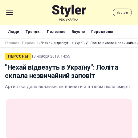
rbc.ua
Люди
Тренды
Полезное
Вкусно
Гороскопы
Главная
›
Персоны
›
"Нехай відвезуть в Україну": Лоліта склала незвичайни
ПЕРСОНЫ
13 ноября 2018, 14:55
"Нехай відвезуть в Україну": Лоліта
склала незвичайний заповіт
Артистка дала вказівки, як вчинити з її тілом після смерті