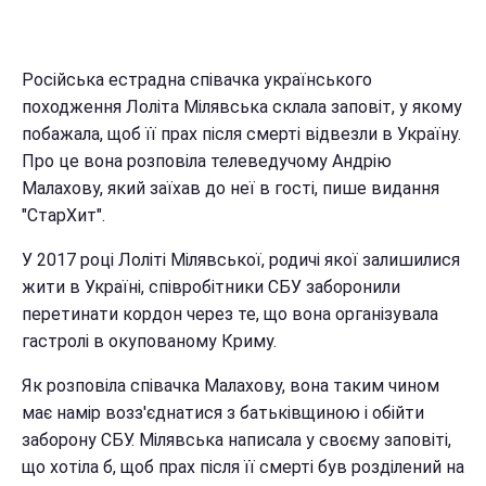
Російська естрадна співачка українського
походження Лоліта Мілявська склала заповіт, у якому
побажала, щоб її прах після смерті відвезли в Україну.
Про це вона розповіла телеведучому Андрію
Малахову, який заїхав до неї в гості, пише видання
"СтарХит".
У 2017 році Лоліті Мілявської, родичі якої залишилися
жити в Україні, співробітники СБУ заборонили
перетинати кордон через те, що вона організувала
гастролі в окупованому Криму.
Як розповіла співачка Малахову, вона таким чином
має намір возз'єднатися з батьківщиною і обійти
заборону СБУ. Мілявська написала у своєму заповіті,
що хотіла б, щоб прах після її смерті був розділений на