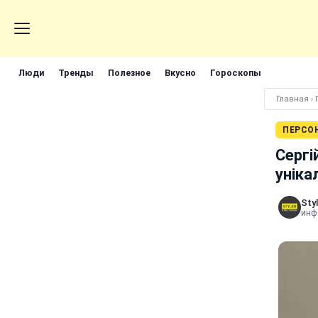
Люди
Тренды
Полезное
Вкусно
Гороскопы
Главная
›
ПЕРСО
Сергі
уніка
Styl
инф