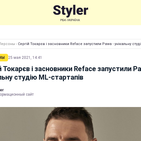
Персоны
›
Сергій Токарєв і засновники Reface запустили Pawa - унікальну студ
НЫ
25 мая 2021, 14:41
й Токарєв і засновники Reface запустили Pa
льну студію ML-стартапів
er
ормационный сайт