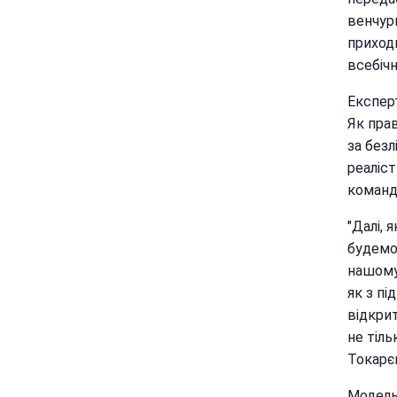
венчурн
приход
всебічн
Експер
Як прав
за безл
реаліст
команд
"Далі,
будемо
нашому
як з пі
відкрит
не тіль
Токарє
Модель 