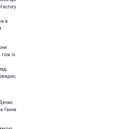
 Factory
ні в
й
они
 тож їх
лад,
чевидно,
 Денис
е Ганна
римкою