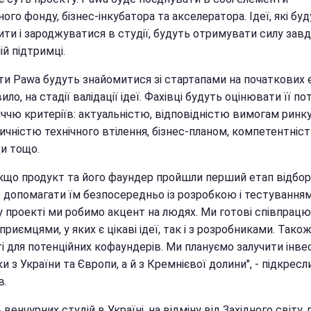
ого фонду, бізнес-інкубатора та акселератора. Ідеї, які бу
ити і зароджуватися в студії, будуть отримувати силу зав
ій підтримці.
ти Pawa будуть знайомитися зі стартапами на початкових 
ило, на стадії валідації ідеї. Фахівці будуть оцінювати її по
іччю критеріїв: актуальністю, відповідністю вимогам ринку
ичністю технічного втілення, бізнес-планом, компетентніс
и тощо.
 якщо продукт та його фаундер пройшли перший етап відбор
 допомагати їм безпосередньо із розробкою і тестуванням
 проекті ми робимо акцент на людях. Ми готові співпрац
дприємцями, у яких є цікаві ідеї, так і з розробниками. Тако
і для потенційних кофаундерів. Ми плануємо залучити інве
ки з України та Європи, а й з Кремнієвої долини", - підкресл
в.
венчурних студій в Україні, на відміну від Західного світу,