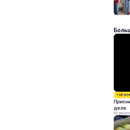
Больш
ГОРОС
Присни
деле
05 август