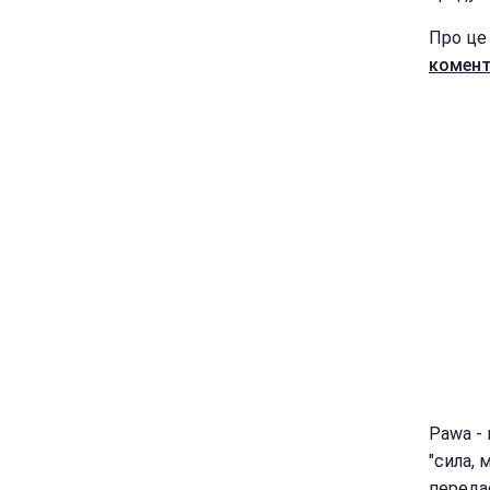
Про це
комент
Pawa - 
"сила, 
переда