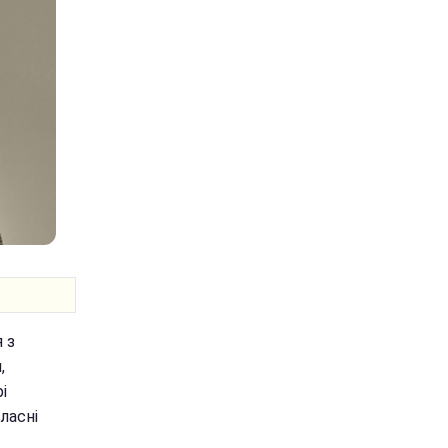
 з
,
і
ласні