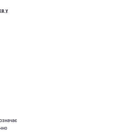
єв у
 означає
очно