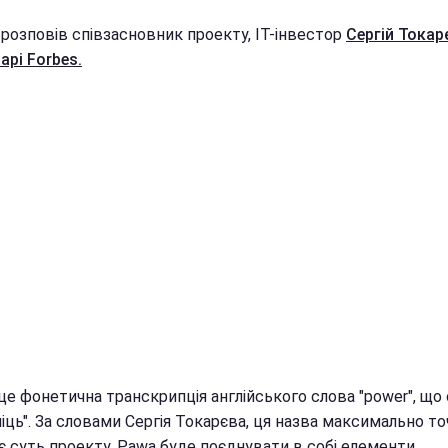
 розповів співзасновник проекту, IT-інвестор
Сергій Токар
арі Forbes.
це фонетична транскрипція англійського слова "power", що
міць". За словами Сергія Токарєва, ця назва максимально т
є суть проекту. Pawa буде поєднувати в собі елементи