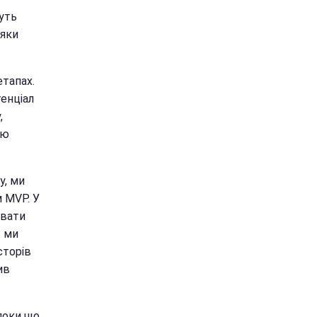
дуть
дяки
етапах.
тенціал
,
тю
у, ми
 MVP. У
ювати
ж ми
сторів
ив
 поки що