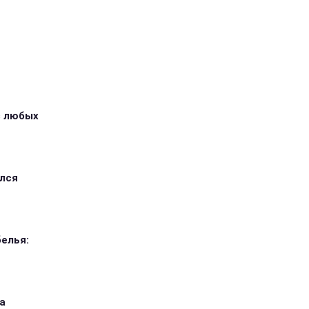
з любых
ился
елья:
а