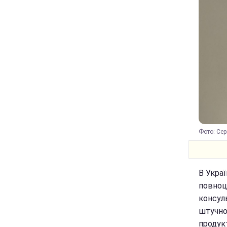
Фото: Сер
В Украї
повноц
консул
штучно
продук