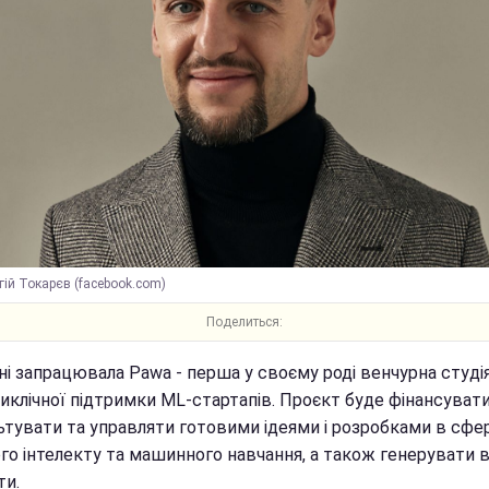
гій Токарєв (facebook.com)
Поделиться:
ні запрацювала Pawa - перша у своєму роді венчурна студія
иклічної підтримки ML-стартапів. Проєкт буде фінансувати
ьтувати та управляти готовими ідеями і розробками в сфер
го інтелекту та машинного навчання, а також генерувати в
ти.