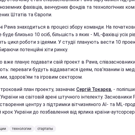
 іноземних фахівців, венчурних фондів та технологічних комп
ених Штатів та Європи.
ні Pawa знаходиться в процесі збору команди. На початко
е буде близько 10 осіб, більшість з яких - ML-фахівці усіх рів
ть цикл роботи з ідеями. У студії планують вести 10 проек
дбираючи потенційні хіти ринку.
то вже планує подавати свій проект в Pawa, співзасновник
ть: переваги будуть віддаватися ідеям, пов'язаним із меді
ами, здоров'ям та ігровим сектором.
троковий план проекту, зазначає
Сергій Токарєв
, - поліпш
 України на світовій арені штучного інтелекту. Засновники
 створення центру з підтримки вітчизняного AI- та ML-прод
 крок України до позбавлення від ярлика країни-аутсорсер
иции
технологии
стартапы