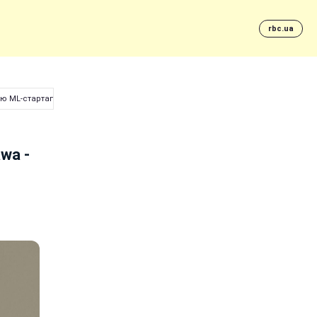
rbc.ua
ію ML-стартапів
wa -