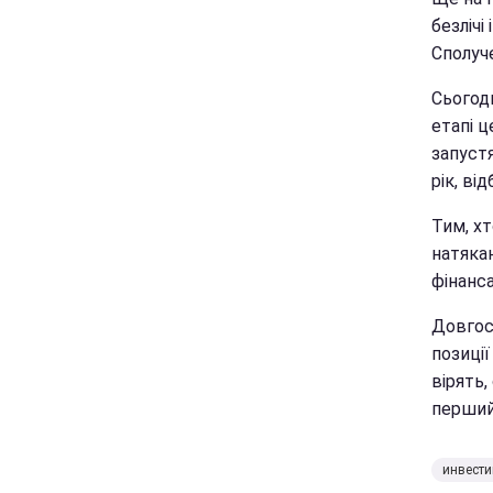
безлічі
Сполуч
Сьогод
етапі ц
запустя
рік, ві
Тим, х
натякаю
фінанс
Довгос
позиції
вірять,
перший
инвест