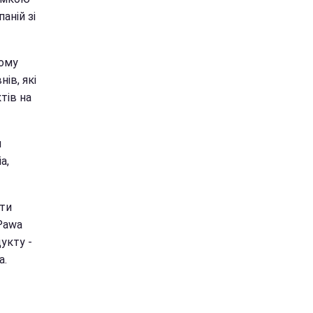
аній зі
вому
нів, які
тів на
и
а,
ити
 Pawa
укту -
а.