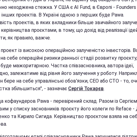
но неходжена стежка. У США є AI Fund, в Європі - Founders
о інших проектів. В Україні одною з перших буде Pawa.
ість проектів, в яких вкладники більше звичайного залуче
керівництва проєктами, в тому, що дохід від реалізації іде
ти, як правило, важче.
 проект із високою операційною залученістю інвесторів. В
на себе операційні ризики ранньої стадії розвитку проєкту,
 буде мажоритарною. Частка співзасновника, автора ідеї,
дно, залежатиме від рівня його залучення у роботу. Наприк
н бере на себе управлінські обов'язки, СЕО або СТО - то, о
стка збільшиться", - зазначає
Сергій Токарєв
.
а кофаундеров Pawa - перевірений склад. Разом із Сергієм
вим у списку засновників проєкту його колеги по Reface -
нко та Кирило Сигида. Керівництво проєктом взяла на себ
ва.
підготовчому етапі співзасновники Pawa заручилися підт