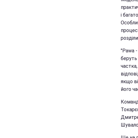
практич
і багат
Особлив
процес 
розділи
"Pawa -
беруть 
частка,
відпові
якщо ві
його ча
Команд
Токарє
Дмитре
Шувало
Ще на 