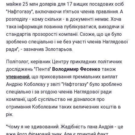
майже 25 млн доларів для 17 вищих посадових осіб
"Нафтогазу", включаючи п'ятьох членів правління. А
розподілу - кому скільки - в документі немає. Хоча
така інформація повинна публікуватися, виходячи зі
стандартів прозорості компанії. Схоже, що це було
зроблено спеціально і не без участі членів Наглядової
ради", - зазначив Золотарьов.
Політолог, керівник Центру прикладних політичних
досліджень "Пента"
Володимир Фесенко
також
упевнений
, що приховування преміальних виплат
Андрію Коболєву у звіті "Нафтогазу" було зроблено
спеціально і за згодою членів Наглядової ради
компанії, щоб суспільство не дізналося про
отримання Коболєвим таких величезних коштів в
рік.
"Чому я не здивований. Жадібність пана Андрія - це
вже його фірмовий знак. Але є прикрий факт