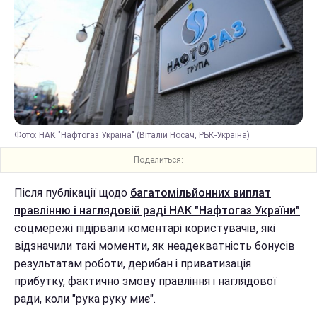
Фото: НАК "Нафтогаз Україна" (Віталій Носач, РБК-Україна)
Поделиться:
Після публікації щодо
багатомільйонних виплат
правлінню і наглядовій раді НАК "Нафтогаз України"
соцмережі підірвали коментарі користувачів, які
відзначили такі моменти, як неадекватність бонусів
результатам роботи, дерибан і приватизація
прибутку, фактично змову правління і наглядової
ради, коли "рука руку миє".