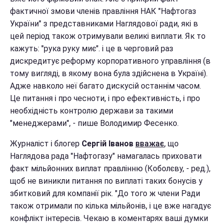
фактичної змови членів правління НАК "Нафтогаз
України" з представниками Наглядової ради, які в
цей період також отримували великі виплати. Як то
кажуть: "рука руку миє". і це в черговий раз
дискредитує реформу корпоративного управління (в
тому вигляді, в якому вона була здійснена в Україні).
Адже навколо неї багато дискусій останнім часом.
Це питання і про чесноти, і про ефективність, і про
необхідність контролю держави за такими
"менеджерами", - пише Володимир Фесенко.
Журналіст і блогер
Сергій Іванов
вважає
, що
Наглядова рада "Нафтогазу" намагалась приховати
факт мільйонних виплат правлінню (Коболєву, - ред.),
щоб не виникли питання по виплаті таких бонусів у
збитковий для компанії рік. "До того ж члени Ради
також отримали по кілька мільйонів, і це вже нагадує
конфлікт інтересів. Чекаю в коментарях ваші думки