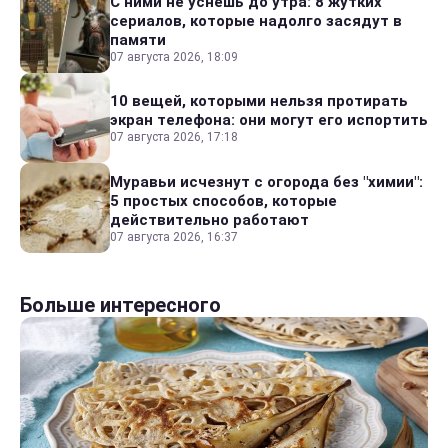
С ними не уснешь до утра: 8 жутких
сериалов, которые надолго засядут в
памяти
07 августа 2026, 18:09
10 вещей, которыми нельзя протирать
экран телефона: они могут его испортить
07 августа 2026, 17:18
Муравьи исчезнут с огорода без "химии":
5 простых способов, которые
действительно работают
07 августа 2026, 16:37
Больше интересного