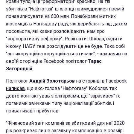
крали тупо, а ці "реформатори" красиво. На тлі
збитків в "Нафтогазі" ці хлопці примудрилися премій
понавиписувати на 600 млн. Понабирали митних
іноземців в Наглядову раду, які дерибанять під дахом
посольств, які казки розповідають нам про
"корпоративну реформу". Розігнати! Шкода, садити
нікому. НАБУ теж розслідувати це не буде. Така собі
"антикорупційна корупційна вертикаль", -
зазначив
на
своїй сторінці в Facebook політолог
Тарас
Загородній
.
Політолог
Андрій Золотарьов
на сторінці в Facebook
написав
, що екс-голова "Нафтогазу" Коболєв так
довго контактував з олігархами, що "заразився" їх
поганими звичками типу націоналізації збитків і
приватизації прибутків.
"Фінансовий звіт компанії за збитковий для неї 2020
рік розкриває лише загальну компенсацію в розмірі