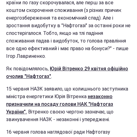
країни по газу скорочувалася, але перш за все
коштом скорочення споживання (з різних причин:
енергозбереження та економічний спад). Але і
зростання видобутку в "Нафтогазі" за останні роки не
спостерігалося. Тобто, якщо на тлі падіння
споживання падав і видобуток, то голова правління
все одно ефективний і має право на бонуси?" - пише
Ігор Лавриненко.
Як повідомлялось,
Юрій Вітренко 29 квітня офіційно
очолив "Нафтогаз"
.
15 червня НАЗК заявило, що колишнього заступника
міністра енергетики Юрія Вітренка
незаконно
призначили на посаду голови НАК "Нафтогаз
України".
Вітренко своєю чергою зазначає, що
звинувачення НАЗК - незаконні і упереджені.
16 червня голова наглядової ради Нафтогазу