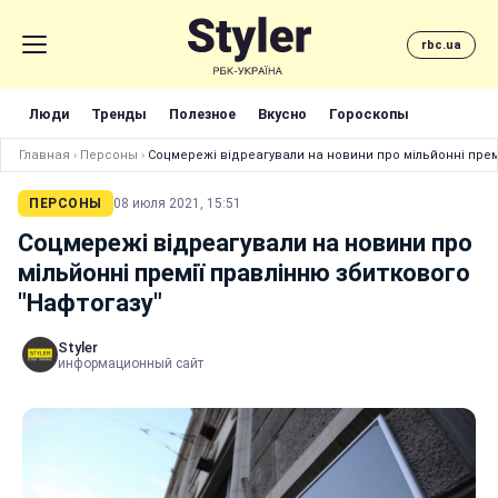
rbc.ua
Люди
Тренды
Полезное
Вкусно
Гороскопы
Главная
›
Персоны
›
Соцмережі відреагували на новини про мільйонні прем
ПЕРСОНЫ
08 июля 2021, 15:51
Соцмережі відреагували на новини про
мільйонні премії правлінню збиткового
"Нафтогазу"
Styler
информационный сайт