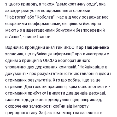
з цього приводу, а також "демократичну орду", яка
завжди реагує на повідомлення зі словами
"Нафтогаз" або "Коболєв" і час від часу розважає нас
яскравими перформансами, які цілком ймовірно
мають з вищезгаданими бонусами безпосередній
зв'язок", - пише Іванов.
Водночас провідний аналітик BRDO
Ігор Лавриненко
зазначив
, що публікація інформації про винагороди є
одним з принципів OECD з корпоративного
управління для державних компаній. "Найцікавіше в
документі - про результативність: зіставлення цілей і
отриманих результатів. Хто що робив, і що за це
отримав. Для голови правління, крім основної мети -
отримання прибутку і виплати дивідендів державі,
включені додаткові індивідуальні цілі, наприклад,
скорочення залежності країни від імпорту
природного газу. За фактом, імпортна залежність