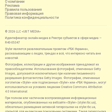
О компании
Реклама
Правила пользования
Правовая информация
Политика конфиденциальности
© 2026 LLC «UBT MEDIA»
Идентификатор онлайн-медиа в Реестре субъектов в сфере медиа —
R40-05347
Styler является развлекательным проектом «РБК-Украина»,
рассказывающим о людях, трендах и всё, что интересно читать вне
новостей.
Фотографии, иллюстрации и другие изображения принадлежат их
правообладателям. Использование фотографий, отмеченных Getty
Images, допускается исключительно при наличии письменного
разрешения фотоагентства Getty Images. Фотографии, отмеченные
логотипом «Styler» или подписанные «Styler» или «РБК-Украина», могут
использоваться на условиях лицензии Creative Commons Attribution
4.0 International.
При полном или частичном воспроизведении информационных
материалов, опубликованных на вебсайте «Styler» (styler.rbc.ua),
обязательно размещение активной гиперссылки на styler.rbc.ua,
открытой для индексации поисковыми системами. Такая гиперссылка