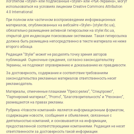
логотипом «Styler» или подписанные «Styler» или «РБК-Украина», могут
использоваться на условиях лицензии Creative Commons Attribution
4.0 International.
При полном или частичном воспроизведении информационных
материалов, опубликованных на вебсайте «Styler» (styler.rbc.ua),
обязательно размещение активной гиперссылки на styler.rbc.ua,
открытой для индексации поисковыми системами. Такая гиперссылка
должна быть размещена непосредственно в тексте материала не ниже
второго абзаца.
Редакция "Styler" может не разделять точку зрения авторов
публикаций. Оценочные суждения, согласно законодательству
Украины, не подлежат опровержению и доказыванию их правдивости.
За достоверность, содержание и соответствие требованиям
законодательства рекламных материалов ответственность несет
рекламодатель.
Материалы, отмеченные плашками "Пресс-релиз", "Спецпроект",
"Партнерский материал", "Promo", "Благотворительность" и "Резонанс",
размещаются на правах рекламы.
Рубрика «Новости компаний» является информационным форматом,
содержащим новости, сообщения и объявления, связанные с
деятельностью компаний, и основывается на информации,
предоставленной соответствующими компаниями. Редакция не несет
ответственности за достоверность такой информации.