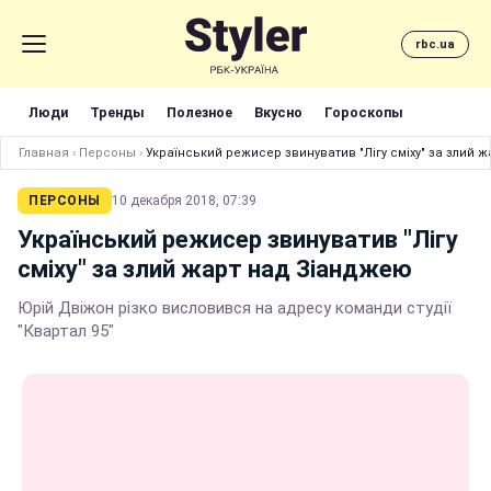
rbc.ua
Люди
Тренды
Полезное
Вкусно
Гороскопы
Главная
›
Персоны
›
Український режисер звинуватив "Лігу сміху" за злий 
ПЕРСОНЫ
10 декабря 2018, 07:39
Український режисер звинуватив "Лігу
сміху" за злий жарт над Зіанджею
Юрій Двіжон різко висловився на адресу команди студії
"Квартал 95"