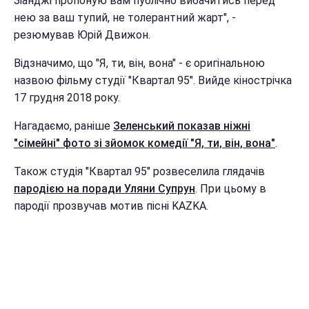
Зіанджі пропоную вам публічно вибачитись перед
нею за ваш тупий, не толерантний жарт", -
резюмував Юрій Движон.
Відзначимо, що "Я, ти, він, вона" - є оригінальною
назвою фільму студії "Квартал 95". Вийде кінострічка
17 грудня 2018 року.
Нагадаємо, раніше
Зеленський показав ніжні
"сімейні" фото зі зйомок комедії "Я, ти, він, вона"
.
Також студія "Квартал 95" розвеселила глядачів
пародією на поради Уляни Супрун
. При цьому в
пародії прозвучав мотив пісні KAZKA.