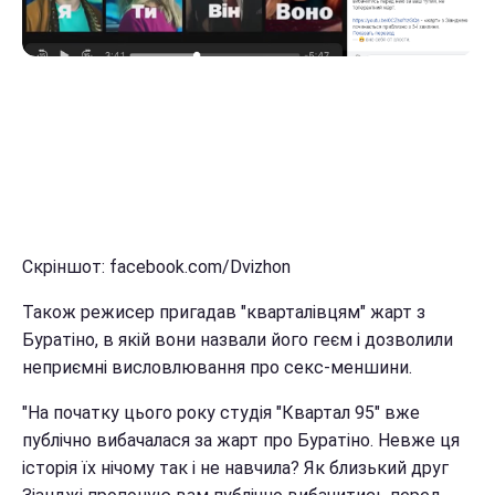
Скріншот: facebook.com/Dvizhon
Також режисер пригадав "кварталівцям" жарт з
Буратіно, в якій вони назвали його геєм і дозволили
неприємні висловлювання про секс-меншини.
"На початку цього року студія "Квартал 95" вже
публічно вибачалася за жарт про Буратіно. Невже ця
історія їх нічому так і не навчила? Як близький друг