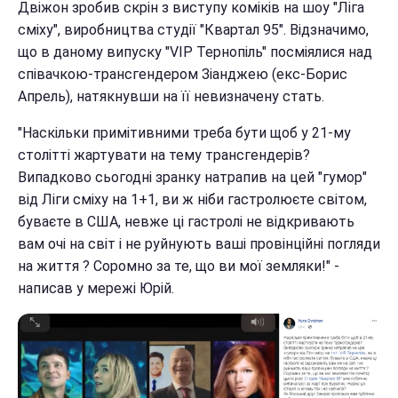
Двіжон зробив скрін з виступу коміків на шоу "Ліга
сміху", виробництва студії "Квартал 95". Відзначимо,
що в даному випуску "VIP Тернопіль" посміялися над
співачкою-трансгендером Зіанджею (екс-Борис
Апрель), натякнувши на її невизначену стать.
"Наскільки примітивними треба бути щоб у 21-му
столітті жартувати на тему трансгендерів?
Випадково сьогодні зранку натрапив на цей "гумор"
від Ліги сміху на 1+1, ви ж ніби гастролюєте світом,
буваєте в США, невже ці гастролі не відкривають
вам очі на світ і не руйнують ваші провінційні погляди
на життя ? Соромно за те, що ви мої земляки!" -
написав у мережі Юрій.