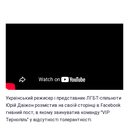
Український режисер і представник ЛГБТ-спільноти
Юрій Двіжон розмістив на своїй сторінці в Facebook
гнівний пост, в якому звинуватив команду "VIP
Тернопіль" у відсутності толерантності.