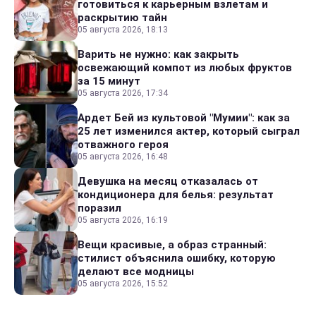
готовиться к карьерным взлетам и
раскрытию тайн
05 августа 2026, 18:13
Варить не нужно: как закрыть
освежающий компот из любых фруктов
за 15 минут
05 августа 2026, 17:34
Ардет Бей из культовой "Мумии": как за
25 лет изменился актер, который сыграл
отважного героя
05 августа 2026, 16:48
Девушка на месяц отказалась от
кондиционера для белья: результат
поразил
05 августа 2026, 16:19
Вещи красивые, а образ странный:
стилист объяснила ошибку, которую
делают все модницы
05 августа 2026, 15:52