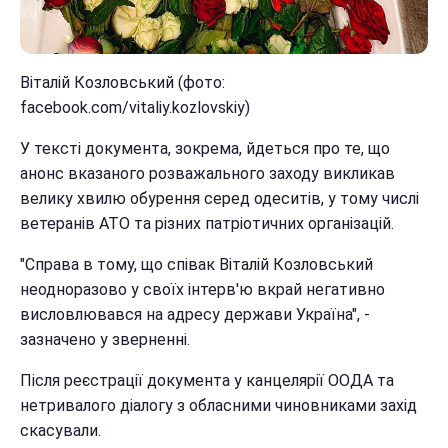
Віталій Козловський (фото:
facebook.com/vitaliy.kozlovskiy)
У тексті документа, зокрема, йдеться про те, що
анонс вказаного розважального заходу викликав
велику хвилю обурення серед одеситів, у тому числі
ветеранів АТО та різних патріотичних організацій.
"Справа в тому, що співак Віталій Козловський
неодноразово у своїх інтерв'ю вкрай негативно
висловлювався на адресу держави Україна", -
зазначено у зверненні.
Після реєстрації документа у канцелярії ООДА та
нетривалого діалогу з обласними чиновниками захід
скасували.