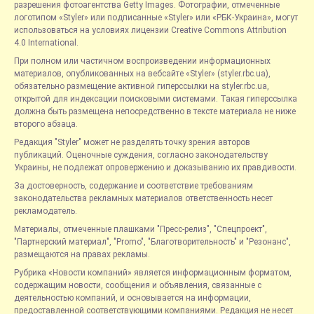
разрешения фотоагентства Getty Images. Фотографии, отмеченные
логотипом «Styler» или подписанные «Styler» или «РБК-Украина», могут
использоваться на условиях лицензии Creative Commons Attribution
4.0 International.
При полном или частичном воспроизведении информационных
материалов, опубликованных на вебсайте «Styler» (styler.rbc.ua),
обязательно размещение активной гиперссылки на styler.rbc.ua,
открытой для индексации поисковыми системами. Такая гиперссылка
должна быть размещена непосредственно в тексте материала не ниже
второго абзаца.
Редакция "Styler" может не разделять точку зрения авторов
публикаций. Оценочные суждения, согласно законодательству
Украины, не подлежат опровержению и доказыванию их правдивости.
За достоверность, содержание и соответствие требованиям
законодательства рекламных материалов ответственность несет
рекламодатель.
Материалы, отмеченные плашками "Пресс-релиз", "Спецпроект",
"Партнерский материал", "Promo", "Благотворительность" и "Резонанс",
размещаются на правах рекламы.
Рубрика «Новости компаний» является информационным форматом,
содержащим новости, сообщения и объявления, связанные с
деятельностью компаний, и основывается на информации,
предоставленной соответствующими компаниями. Редакция не несет