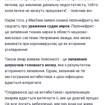
легенів, що викликає дихальну недостатність, тобто
коли легені не можуть працювати", - пояснив він.
Окрім того, у МакSим наявні ознаки пієлонефриту, які
свідчать про
ураження судин нирок
. Пієлонефрит -
це запалення тканин нирки в області чашково-
мискової системи. Неприємне явище, яке може
виникати при коронавірусові, це як вторинне
ускладнення.
Також лікар виявив полісінусіт - це
запалення
шлуночків головного мозку
, яке є результатом
вторинного запалення. Однак, зазвичай на тлі
застосування антибіотиків з цією інфекцією
вдається впоратися.
"Сподіваюся, що на антибіотиках і крапельницях
лікарям вдасться витягнути її, але це довгий процес.
Це все досить небезпечно, але раз вона ще жива,