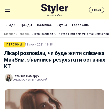
rbc.ua
Люди
Тренды
Полезное
Вкусно
Гороскопы
Главная
›
Персоны
›
Лікарі розповіли, чи буде жити співачка МакSим: з'яви
ПЕРСОНЫ
13 июля 2021, 19:38
Лікарі розповіли, чи буде жити співачка
МакSим: з'явилися результати останніх
КТ
Татьяна Самарук
редактор ленты новостей