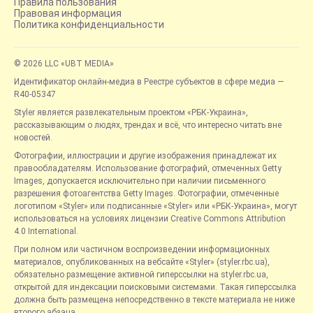
Правила пользования
Правовая информация
Политика конфиденциальности
© 2026 LLC «UBT MEDIA»
Идентификатор онлайн-медиа в Реестре субъектов в сфере медиа —
R40-05347
Styler является развлекательным проектом «РБК-Украина»,
рассказывающим о людях, трендах и всё, что интересно читать вне
новостей.
Фотографии, иллюстрации и другие изображения принадлежат их
правообладателям. Использование фотографий, отмеченных Getty
Images, допускается исключительно при наличии письменного
разрешения фотоагентства Getty Images. Фотографии, отмеченные
логотипом «Styler» или подписанные «Styler» или «РБК-Украина», могут
использоваться на условиях лицензии Creative Commons Attribution
4.0 International.
При полном или частичном воспроизведении информационных
материалов, опубликованных на вебсайте «Styler» (styler.rbc.ua),
обязательно размещение активной гиперссылки на styler.rbc.ua,
открытой для индексации поисковыми системами. Такая гиперссылка
должна быть размещена непосредственно в тексте материала не ниже
второго абзаца.