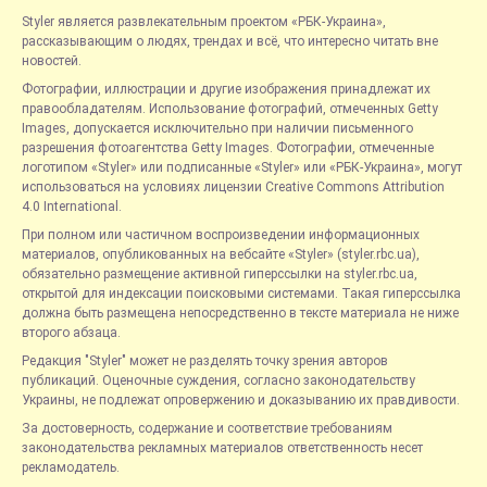
Styler является развлекательным проектом «РБК-Украина»,
рассказывающим о людях, трендах и всё, что интересно читать вне
новостей.
Фотографии, иллюстрации и другие изображения принадлежат их
правообладателям. Использование фотографий, отмеченных Getty
Images, допускается исключительно при наличии письменного
разрешения фотоагентства Getty Images. Фотографии, отмеченные
логотипом «Styler» или подписанные «Styler» или «РБК-Украина», могут
использоваться на условиях лицензии Creative Commons Attribution
4.0 International.
При полном или частичном воспроизведении информационных
материалов, опубликованных на вебсайте «Styler» (styler.rbc.ua),
обязательно размещение активной гиперссылки на styler.rbc.ua,
открытой для индексации поисковыми системами. Такая гиперссылка
должна быть размещена непосредственно в тексте материала не ниже
второго абзаца.
Редакция "Styler" может не разделять точку зрения авторов
публикаций. Оценочные суждения, согласно законодательству
Украины, не подлежат опровержению и доказыванию их правдивости.
За достоверность, содержание и соответствие требованиям
законодательства рекламных материалов ответственность несет
рекламодатель.