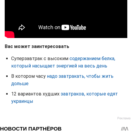
Вас может заинтересовать
Суперзавтрак с высоким
содержанием белка,
который насыщает энергией на весь день
В котором часу
надо завтракать, чтобы жить
дольше
12 вариантов худших
завтраков, которые едят
украинцы