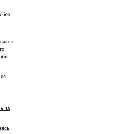
 без
рняков
го
тобы
вия
ь на
весь