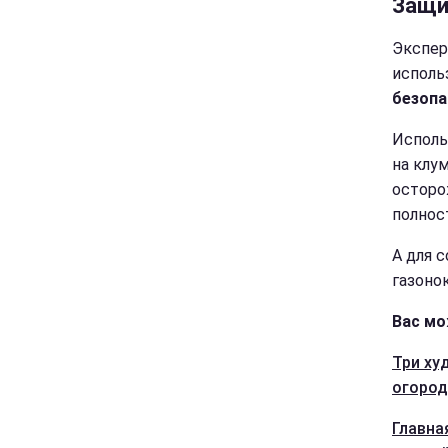
Защи
Экспер
исполь
безопа
Исполь
на клу
осторо
полнос
А для 
газоно
Вас мо
Три ху
огород
Главна