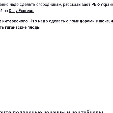
енно надо сделать огородникам, рассказывает
РБК-Украи
й на
Daily Express.
 интересного
:
Что надо сделать с помидорами в июне, 
ть гигантские плоды
вите подвесные корзины и контейнеры