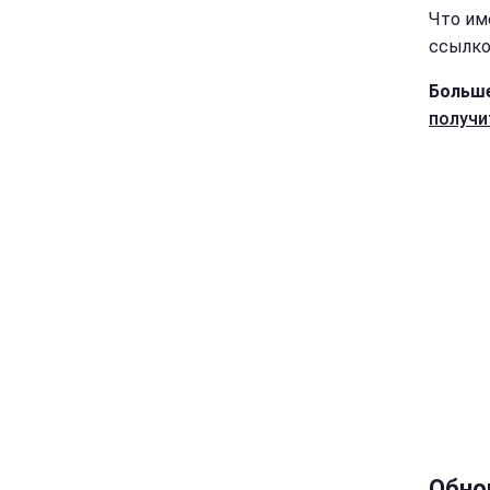
Что им
ссылко
Больше
получи
Обно