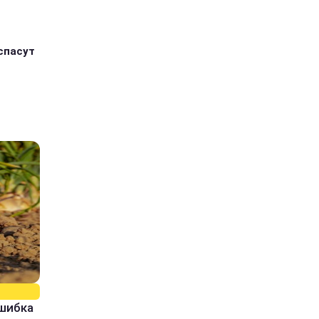
спасут
ошибка