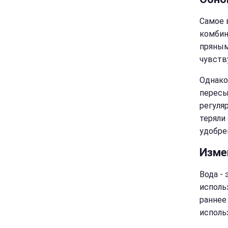
Самое 
комбин
пряным
чувств
Однако
пересы
регуля
теряли
удобре
Изме
Вода - 
исполь
раннее
исполь