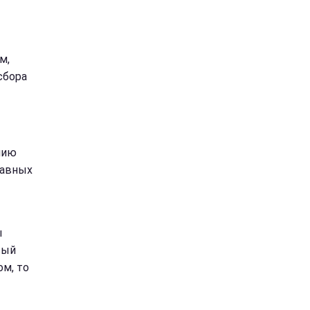
м,
сбора
нию
лавных
ы
вый
м, то