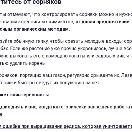
титесь от сорняков
ты отмечают, что контролировать сорняки можно и нужно
зования агрессивных химикатов,
отдавая предпочтение
сным органическим методам.
зуйте обычную тяпку, чтобы срезать молодые всходы со
мбах. Если же растение уже прочно укоренилось, лучше все
жно выкопать его с помощью лопаты или садовых вил, ч
тью удалить корень.
сорняков, портящих ваш газон, регулярно срывайте их. Лез
косилки быстро сведут их популяцию на нет.
жет заинтересовать:
дших дня в июне, когда категорически запрещено работат
е
я ошибка при выращивании редиса, которая уничтожает 