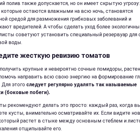
ий полив также допускается, но он имеет скрытую угрозу:
, которые остаются влажными на всю ночь, становятся
ной средой для размножения грибковых заболеваний и
кают вредителей. А чтобы сделать уход более экологичны
листы советуют установить специальный резервуар для 
ой воды.
едите жесткую ревизию томатов
получить крупные и невероятно сочные помидоры, расте
помочь направить всю свою энергию на формирование г
. Для этого
следует регулярно удалять так называемые
и (боковые побеги).
ты рекомендуют делать это просто: каждый раз, когда в
ете кусты, внимательно осматривайте их. Если видите но
 который растет в стыке между основным стеблем и листо
жаления отщипывайте его.