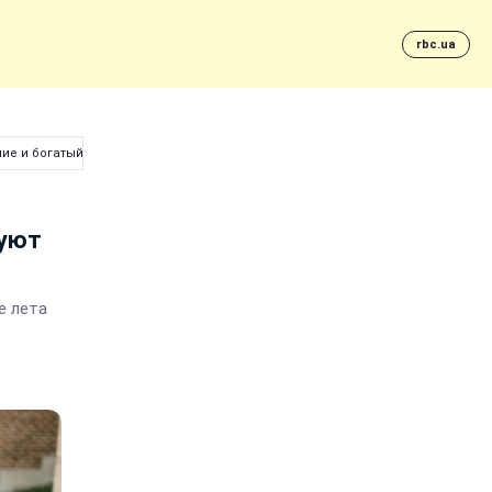
rbc.ua
ние и богатый урожай
руют
е лета