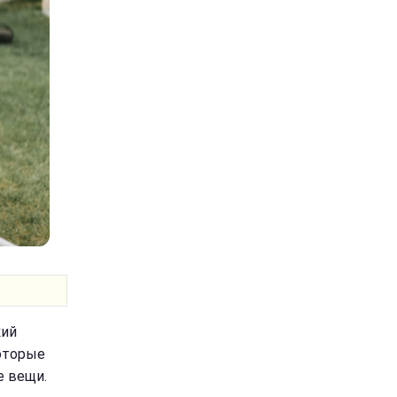
кий
которые
е вещи.