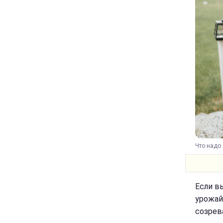
Что надо 
Если в
урожай
созрев