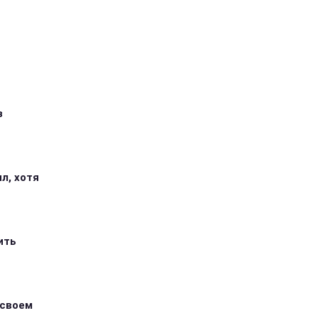
з
л, хотя
ить
 своем