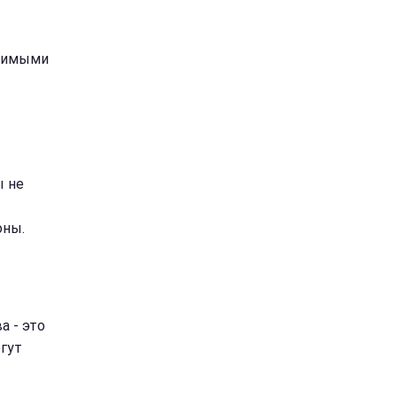
юбимыми
ы не
оны.
а - это
огут