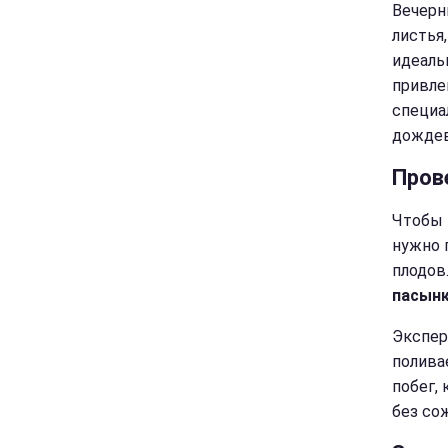
Вечерн
листья
идеаль
привле
специа
дождев
Пров
Чтобы 
нужно 
плодов
пасынк
Экспер
полива
побег,
без со