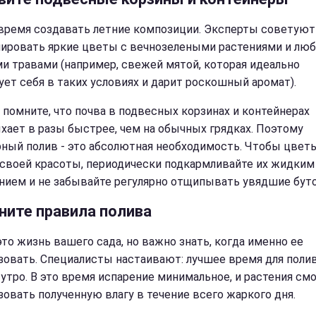
время создавать летние композиции. Эксперты советуют
ировать яркие цветы с вечнозелеными растениями и л
и травами (например, свежей мятой, которая идеально
ует себя в таких условиях и дарит роскошный аромат).
 помните, что почва в подвесных корзинах и контейнерах
хает в разы быстрее, чем на обычных грядках. Поэтому
рный полив - это абсолютная необходимость. Чтобы цвет
 своей красоты, периодически подкармливайте их жидким
нием и не забывайте регулярно отщипывать увядшие бут
ните правила полива
это жизнь вашего сада, но важно знать, когда именно ее
зовать. Специалисты настаивают: лучшее время для полив
 утро. В это время испарение минимальное, и растения см
зовать полученную влагу в течение всего жаркого дня.