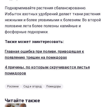
Подкармливайте растения сбалансированно.
Избыток азотных удобрений делает ткани растения
нежными и более уязвимыми к болезням. Во второй
половине лета более полезны калийные и
фосфорные подкормки.
Также может заинтересовать:
Главная ошибка при поливе, приводящая к
появлению трещин на помидорах
4 причины, по которым скручиваются листья
помидоров
Рослини
Сад и огород
Помидоры
Читайте также