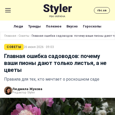
rbc.ua
Люди
Тренды
Полезное
Вкусно
Гороскопы
Главная
›
Советы
›
Главная ошибка садоводов: почему ваши пионы дают то
СОВЕТЫ
26 июня 2026 · 09:03
Главная ошибка садоводов: почему
ваши пионы дают только листья, а не
цветы
Правила для тех, кто мечтает о роскошном саде
Людмила Жукова
Редактор Styler