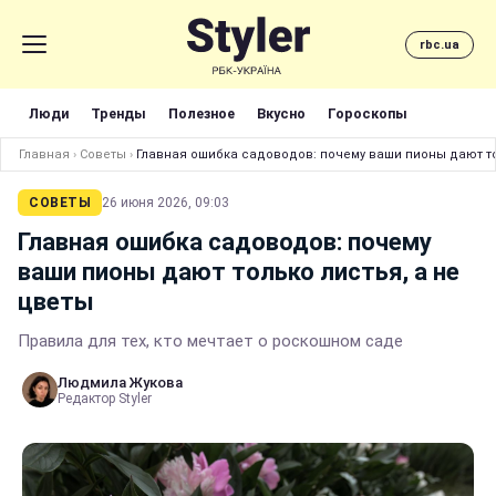
rbc.ua
Люди
Тренды
Полезное
Вкусно
Гороскопы
Главная
›
Советы
›
Главная ошибка садоводов: почему ваши пионы дают то
СОВЕТЫ
26 июня 2026, 09:03
Главная ошибка садоводов: почему
ваши пионы дают только листья, а не
цветы
Правила для тех, кто мечтает о роскошном саде
Людмила Жукова
Редактор Styler