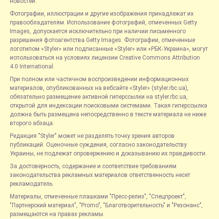
новостей.
Фотографии, иллюстрации и другие изображения принадлежат их
правообладателям. Использование фотографий, отмеченных Getty
Images, допускается исключительно при наличии письменного
разрешения фотоагентства Getty Images. Фотографии, отмеченные
логотипом «Styler» или подписанные «Styler» или «РБК-Украина», могут
использоваться на условиях лицензии Creative Commons Attribution
4.0 International.
При полном или частичном воспроизведении информационных
материалов, опубликованных на вебсайте «Styler» (styler.rbc.ua),
обязательно размещение активной гиперссылки на styler.rbc.ua,
открытой для индексации поисковыми системами. Такая гиперссылка
должна быть размещена непосредственно в тексте материала не ниже
второго абзаца.
Редакция "Styler" может не разделять точку зрения авторов
публикаций. Оценочные суждения, согласно законодательству
Украины, не подлежат опровержению и доказыванию их правдивости.
За достоверность, содержание и соответствие требованиям
законодательства рекламных материалов ответственность несет
рекламодатель.
Материалы, отмеченные плашками "Пресс-релиз", "Спецпроект",
"Партнерский материал", "Promo", "Благотворительность" и "Резонанс",
размещаются на правах рекламы.