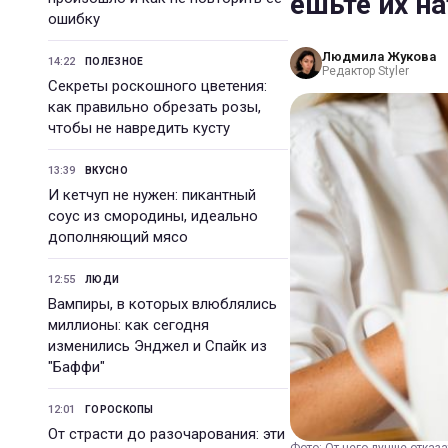
ешьте их н
ошибку
Людмила Жукова
14:22
ПОЛЕЗНОЕ
Редактор Styler
Секреты роскошного цветения:
как правильно обрезать розы,
чтобы не навредить кусту
13:39
ВКУСНО
И кетчуп не нужен: пикантный
соус из смородины, идеально
дополняющий мясо
12:55
ЛЮДИ
Вампиры, в которых влюблялись
миллионы: как сегодня
изменились Энджел и Спайк из
"Баффи"
12:01
ГОРОСКОПЫ
От страсти до разочарования: эти