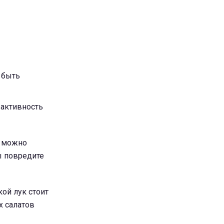
 быть
 активность
и можно
ы повредите
ой лук стоит
х салатов