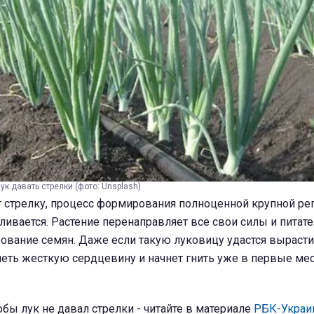
ук давать стрелки (фото: Unsplash)
т стрелку, процесс формирования полноценной крупной ре
ливается. Растение перенаправляет все свои силы и питат
ование семян. Даже если такую луковицу удастся вырасти
меть жесткую сердцевину и начнет гнить уже в первые ме
обы лук не давал стрелки - читайте в материале
РБК-Украин