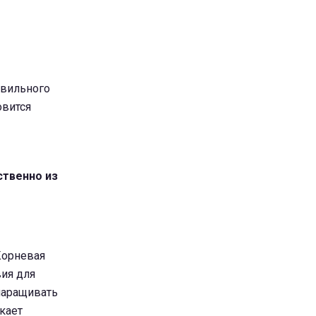
авильного
овится
ственно из
Корневая
вия для
 наращивать
кает