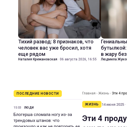
Тихий развод: 8 признаков, что
Гениальны
человек вас уже бросил, хотя
бутылкой:
еще рядом
в жару бе
Наталия Крижановская
·
06 августа 2026, 16:55
Людмила Жуко
Главная
›
Жизнь
›
Эти 4 пр
ПОСЛЕДНИЕ НОВОСТИ
14 июня 2025 ·
ЖИЗНЬ
15:03
ЛЮДИ
Блогерша сломала ногу из-за
Эти 4 проду
трендовых штанов: что
произошло и как не повторить ее