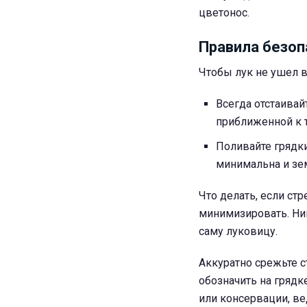
цветонос.
Правила безоп
Чтобы лук не ушел в
Всегда отстаивай
приближенной к т
Поливайте грядки
минимальна и зе
Что делать, если ст
минимизировать. Ник
саму луковицу.
Аккуратно срежьте с
обозначить на грядк
или консервации, ве