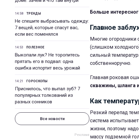
доме: зачем и что там внутри
Больше интересног
14:58
ТРЕНДЫ
Не спешите выбрасывать одежду:
Главное заблу
7 вещей, которые спасут вас,
если вес поменялся
Многие огородники с
(слишком холодного)
14:53
ПОЛЕЗНОЕ
Выкопали лук? Не торопитесь
сильный температур
прятать его в подвал: одна
собственноручно.
ошибка испортит весь урожай
Главная роковая ош
14:21
ГОРОСКОПЫ
скважины, шланга и
Приснилось, что выпал зуб? 7
популярных толкований из
Как температу
разных сонников
Резкий перепад темп
Все новости
система испытывает 
жизни, поэтому надо
массу подземной го