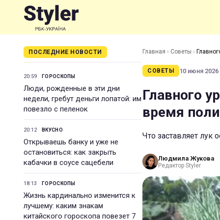
Главная
›
Советы
›
Главног
ПОСЛЕДНИЕ НОВОСТИ
10 июня 2026 
СОВЕТЫ
20:59
ГОРОСКОПЫ
Люди, рожденные в эти дни
Главного у
недели, гребут деньги лопатой: им
время поли
повезло с пеленок
20:12
ВКУСНО
Что заставляет лук 
Открываешь банку и уже не
остановиться: как закрыть
Людмила Жукова
кабачки в соусе сацебели
Редактор Styler
18:13
ГОРОСКОПЫ
Жизнь кардинально изменится к
лучшему: каким знакам
китайского гороскопа повезет 7