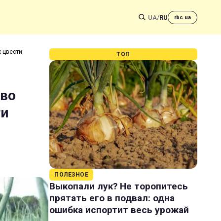
UA
/
RU
rbc.ua
к цвести
ТОП
 во
ти
ПОЛЕЗНОЕ
Выкопали лук? Не торопитесь
прятать его в подвал: одна
ошибка испортит весь урожай