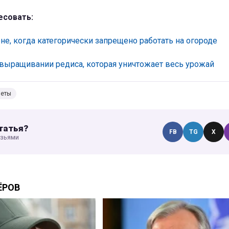
есовать:
не, когда категорически запрещено работать на огороде
 выращивании редиса, которая уничтожает весь урожай
веты
татья?
FB
TG
X
узьями