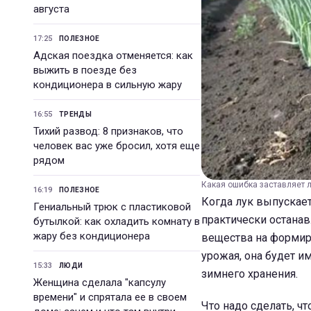
августа
17:25
ПОЛЕЗНОЕ
Адская поездка отменяется: как
выжить в поезде без
кондиционера в сильную жару
16:55
ТРЕНДЫ
Тихий развод: 8 признаков, что
человек вас уже бросил, хотя еще
рядом
Какая ошибка заставляет л
16:19
ПОЛЕЗНОЕ
Когда лук выпускае
Гениальный трюк с пластиковой
практически останав
бутылкой: как охладить комнату в
жару без кондиционера
вещества на формир
урожая, она будет и
15:33
ЛЮДИ
зимнего хранения.
Женщина сделала "капсулу
времени" и спрятала ее в своем
Что надо сделать, чт