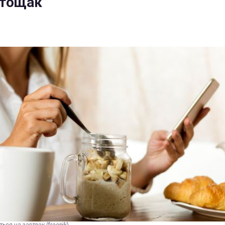
атощак