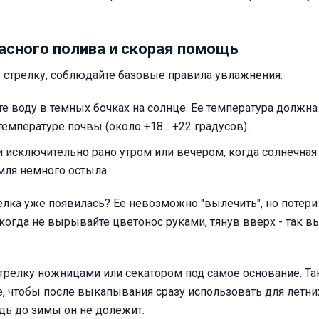
асного полива и скорая помощь
 стрелку, соблюдайте базовые правила увлажнения:
те воду в темных бочках на солнце. Ее температура должна
емпературе почвы (около +18... +22 градусов).
 исключительно рано утром или вечером, когда солнечная
мля немного остыла.
релка уже появилась? Ее невозможно "вылечить", но потер
огда не вырывайте цветонос руками, тянув вверх - так в
трелку ножницами или секатором под самое основание. Так
е, чтобы после выкапывания сразу использовать для летни
дь до зимы он не долежит.