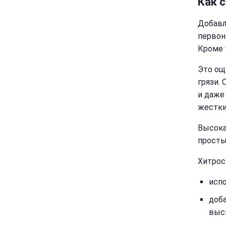
Как 
Добавл
первон
Кроме 
Это ощ
грязи.
и даже
жестки
Высока
просты
Хитрос
исп
доба
высы