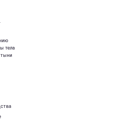
.
ению
ы тела
стыни
дства
е