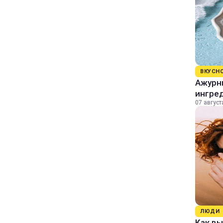
ВКУСН
Ажурны
ингре
07 август
ЛЮДИ
Как в