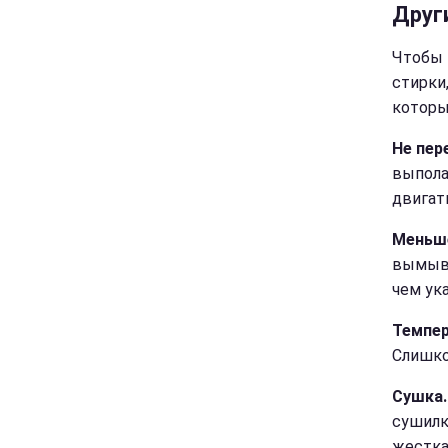
Друг
Чтобы 
стирки
которы
Не пер
выпола
двигат
Меньше
вымыва
чем ука
Темпер
Слишко
Сушка
сушилк
жестка