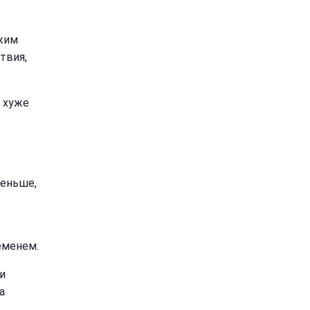
ежим
твия,
ь хуже
меньше,
еменем.
и
а