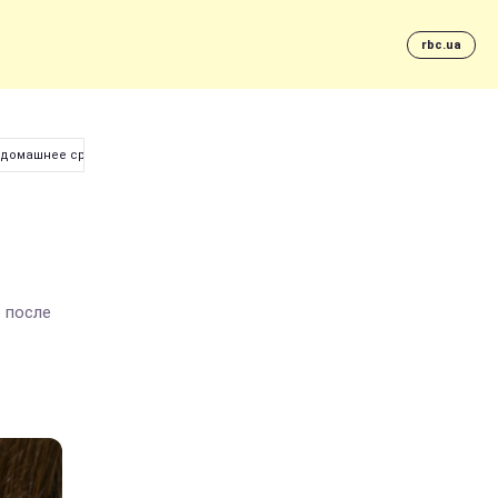
rbc.ua
о домашнее средство
 после