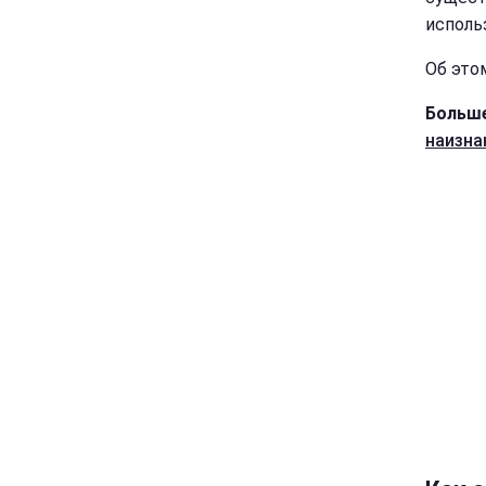
исполь
Об это
Больше
наизна