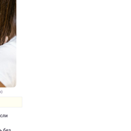
c)
если
ь без