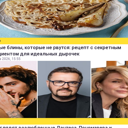
О
е блины, которые не рвутся: рецепт с секретным
диентом для идеальных дырочек
а 2026, 15:55
ыглядят возлюбленные Дантеса, Пономарева и