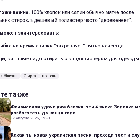
тоже важна.
100% хлопок или сатин обычно мягче после
ьких стирок, а дешевый полиэстер часто "деревенеет".
может заинтересовать:
ибка во время стирки "закрепляет" пятно навсегда
щи, которые надо стирать с кондиционером для одежды
на білизна
Стирка
постель
йте также
Финансовая удача уже близко: эти 4 знака Зодиака м
разбогатеть до конца года
07 августа 2026, 19:51
Какая ты новая украинская песня: проходи тест и сл