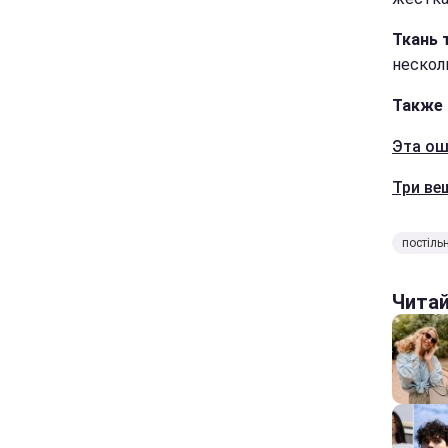
Ткань 
нескол
Также 
Эта ош
Три ве
постіль
Чита