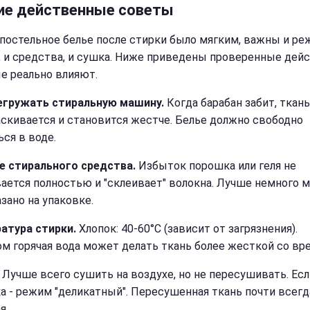
ие действенные советы
постельное белье после стирки было мягким, важны и р
, и средства, и сушка. Ниже приведены проверенные дейс
е реально влияют.
егружать стиральную машину.
Когда барабан забит, ткан
скивается и становится жестче. Белье должно свободно
ься в воде.
 стирального средства.
Избыток порошка или геля не
ется полностью и "склеивает" волокна. Лучше немного 
зано на упаковке.
атура стирки.
Хлопок: 40-60°C (зависит от загрязнения).
м горячая вода может делать ткань более жесткой со вр
.
Лучше всего сушить на воздухе, но не пересушивать. Есл
а - режим "деликатный". Пересушенная ткань почти всегд
я.