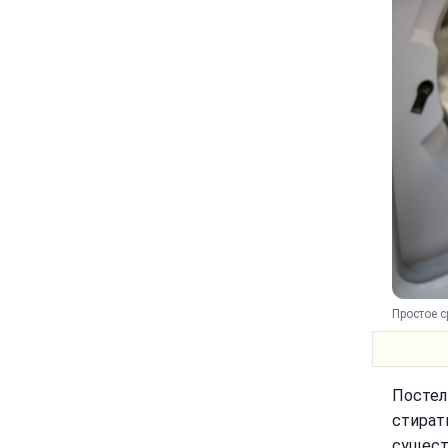
Простое с
Постел
стират
сущест