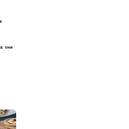
е
а: они