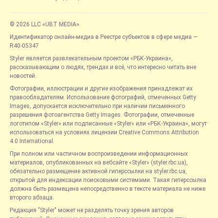
© 2026 LLC «UBT MEDIA»
Идентификатор онлайн-медиа в Реестре субъектов в сфере медиа —
R40-05347
Styler является развлекательным проектом «РБК-Украина»,
рассказывающим о людях, трендах и всё, что интересно читать вне
новостей.
Фотографии, иллюстрации и другие изображения принадлежат их
правообладателям. Использование фотографий, отмеченных Getty
Images, допускается исключительно при наличии письменного
разрешения фотоагентства Getty Images. Фотографии, отмеченные
логотипом «Styler» или подписанные «Styler» или «РБК-Украина», могут
использоваться на условиях лицензии Creative Commons Attribution
4.0 International.
При полном или частичном воспроизведении информационных
материалов, опубликованных на вебсайте «Styler» (styler.rbc.ua),
обязательно размещение активной гиперссылки на styler.rbc.ua,
открытой для индексации поисковыми системами. Такая гиперссылка
должна быть размещена непосредственно в тексте материала не ниже
второго абзаца.
Редакция "Styler" может не разделять точку зрения авторов