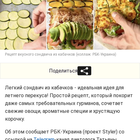
Рецепт вкусного сэндвича из кабачков (коллаж: РБК-Украина)
Поделиться
Легкий сэндвич из кабачков - идеальная идея для
летнего перекуса! Простой рецепт, который покорит
даже самых требовательных гурманов, сочетает
свежие овощи, ароматные специи и хрустящую
корочку.
Об этом сообщает РБК-Украина (проект Styler) со
ссылкой на
Telegram
-канал диетолога Татьяны