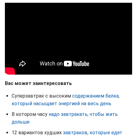
Вас может заинтересовать
Суперзавтрак с высоким
содержанием белка,
который насыщает энергией на весь день
В котором часу
надо завтракать, чтобы жить
дольше
12 вариантов худших
завтраков, которые едят