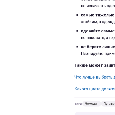
не испачкать од
самые тяжелые в
стойким, а одеж
одевайте самые
не паковать, а на
не берите лишн
Планируйте приме
Также может заинт
Что лучше выбрать д
Какого цвета долже
Теги:
Чемодан
Путеше