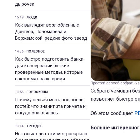
дырочек
15:19
ЛЮДИ
Как выглядят возлюбленные
Дантеса, Пономарева и
Боржемской: редкие фото звезд
14:36
ПОЛЕЗНОЕ
Как быстро подготовить банки
для консервации: легкие
проверенные методы, которые
сэкономят ваше время
Простой способ собрать чем
Собрать чемодан без
13:55
ГОРОСКОПЫ
позволяет быстро оп
Почему нельзя мыть пол после
гостей: что значит эта примета и
откуда она взялась
Об этом сообщает
Р
13:14
ТРЕНДЫ
Больше интересног
Не только лен: стилист раскрыла