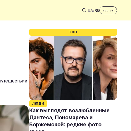
UA
/
RU
rbc.ua
ТОП
 путешествии
ЛЮДИ
Как выглядят возлюбленные
Дантеса, Пономарева и
Боржемской: редкие фото