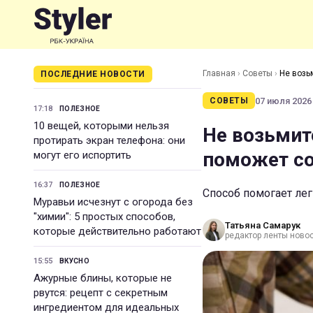
Главная
›
Советы
›
Не возь
ПОСЛЕДНИЕ НОВОСТИ
07 июля 2026 
СОВЕТЫ
17:18
ПОЛЕЗНОЕ
10 вещей, которыми нельзя
Не возьмит
протирать экран телефона: они
поможет со
могут его испортить
16:37
ПОЛЕЗНОЕ
Способ помогает лег
Муравьи исчезнут с огорода без
"химии": 5 простых способов,
Татьяна Самарук
которые действительно работают
редактор ленты ново
15:55
ВКУСНО
Ажурные блины, которые не
рвутся: рецепт с секретным
ингредиентом для идеальных