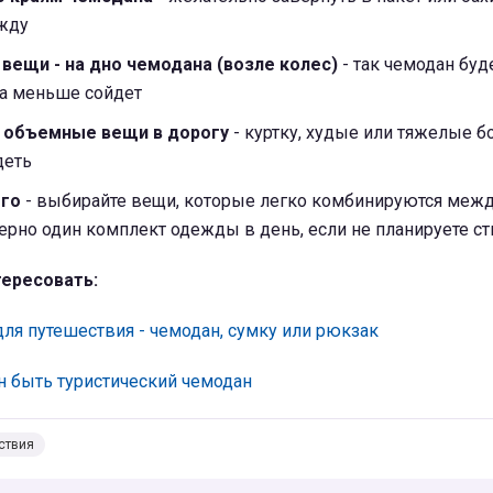
ежду
ещи - на дно чемодана (возле колес)
- так чемодан буд
да меньше сойдет
 объемные вещи в дорогу
- куртку, худые или тяжелые б
деть
его
- выбирайте вещи, которые легко комбинируются межд
рно один комплект одежды в день, если не планируете ст
ересовать:
ля путешествия - чемодан, сумку или рюкзак
н быть туристический чемодан
ствия