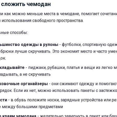
 сложить чемодан
и как можно меньше места в чемодане, помогает сочетан
 использования свободного пространства.
вные способы:
льшинство одежды в рулоны
- футболки, спортивную оде
 брюки лучше скручивать. Это экономит место и часто ум
ок.
кладывайте
- пиджаки, рубашки, платья и вещи из легко 
ладывать, а не скручивать
аковочные органайзеры
- они сжимают одежду и помогаю
ядок. Если их нет, можно использовать пакеты с застежк
ости
- в обувь положите носки, зарядные устройства или р
е между большими предметами
о краям чемодана
- желательно завернуть в пакет или бах