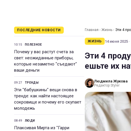
Главная
›
Жизнь
›
Эти 4 пр
ПОСЛЕДНИЕ НОВОСТИ
14 июня 2025 ·
ЖИЗНЬ
10:15
ПОЛЕЗНОЕ
Почему у вас растут счета за
Эти 4 проду
свет: неожиданные приборы,
ешьте их н
которые незаметно "съедают"
ваши деньги
Людмила Жукова
09:27
ТРЕНДЫ
Редактор Styler
Эти "бабушкины" вещи снова в
тренде: как найти настоящее
сокровище и почему его скупает
молодежь
08:49
ЛЮДИ
Плаксивая Мирта из "Гарри