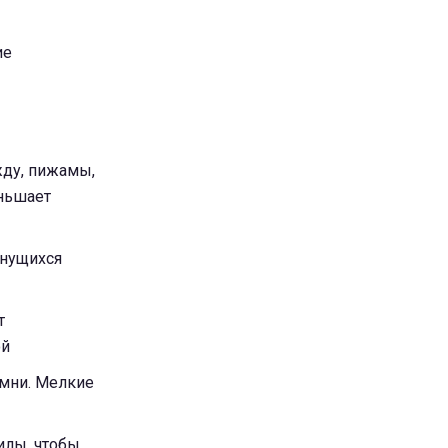
ие
жду, пижамы,
еньшает
мнущихся
т
ой
емни. Мелкие
илы, чтобы