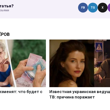
татья?
FB
TG
X
узьями