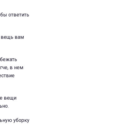
обы ответить
а вещь вам
збежать
гче, в нем
ествие
ие вещи
ьно.
льную уборку