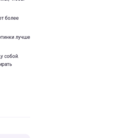
ет более
отинки лучше
у собой.
ирать