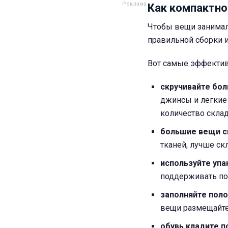
Как компактно
Чтобы вещи занимал
правильной сборки и
Вот самые эффекти
скручивайте бо
джинсы и легкие
количество склад
большие вещи с
тканей, лучше ск
используйте уп
поддерживать пор
заполняйте пол
вещи размещайт
обувь кладите п