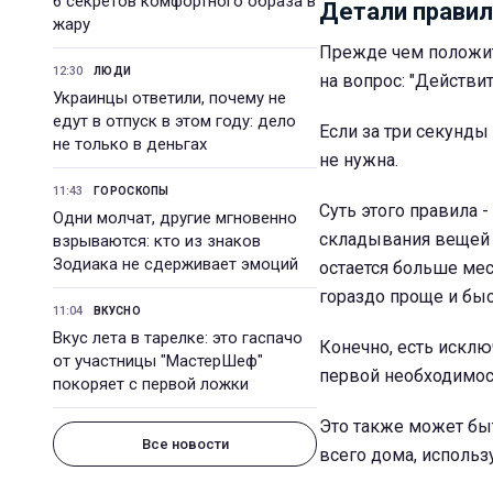
6 секретов комфортного образа в
Детали правил
жару
Прежде чем положит
12:30
ЛЮДИ
на вопрос: "Действи
Украинцы ответили, почему не
едут в отпуск в этом году: дело
Если за три секунды 
не только в деньгах
не нужна.
11:43
ГОРОСКОПЫ
Суть этого правила 
Одни молчат, другие мгновенно
складывания вещей "
взрываются: кто из знаков
Зодиака не сдерживает эмоций
остается больше мес
гораздо проще и быс
11:04
ВКУСНО
Вкус лета в тарелке: это гаспачо
Конечно, есть исклю
от участницы "МастерШеф"
первой необходимост
покоряет с первой ложки
Это также может бы
Все новости
всего дома, использ