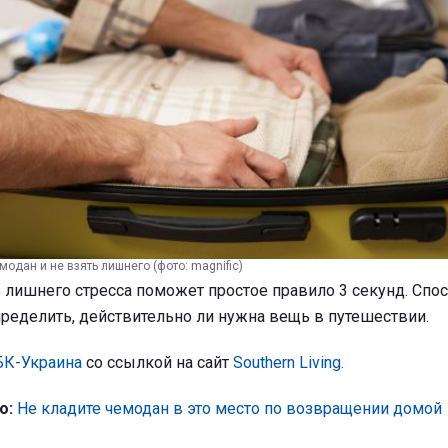
одан и не взять лишнего (фото: magnific)
 лишнего стресса поможет простое правило 3 секунд. Спо
ределить, действительно ли нужна вещь в путешествии.
БК-Украина
со ссылкой на сайт
Southern Living.
о:
Не кладите чемодан в это место по возвращении домой