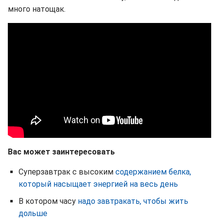
много натощак.
Вас может заинтересовать
Суперзавтрак с высоким
содержанием белка,
который насыщает энергией на весь день
В котором часу
надо завтракать, чтобы жить
дольше