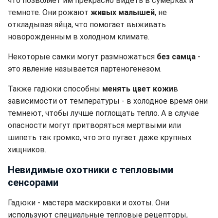
что позволяет им прекрасно видеть в сумерках и
темноте. Они рожают
живых малышей
, не
откладывая яйца, что помогает выживать
новорожденным в холодном климате.
Некоторые самки могут размножаться
без самца
-
это явление называется партеногенезом.
Также гадюки способны
менять цвет кожи
в
зависимости от температуры - в холодное время они
темнеют, чтобы лучше поглощать тепло. А в случае
опасности могут притворяться мертвыми или
шипеть так громко, что это пугает даже крупных
хищников.
Невидимые охотники с тепловыми
сенсорами
Гадюки - мастера маскировки и охоты. Они
используют специальные тепловые рецепторы,