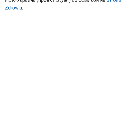
РБК-Украина (проект Styler) со ссылкой на
Strona
Zdrowia
.