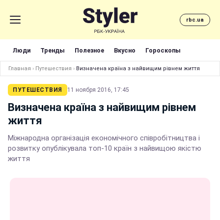
rbc.ua
Люди
Тренды
Полезное
Вкусно
Гороскопы
Главная
›
Путешествия
›
Визначена країна з найвищим рівнем життя
ПУТЕШЕСТВИЯ
11 ноября 2016, 17:45
Визначена країна з найвищим рівнем
життя
Міжнародна організація економічного співробітництва і
розвитку опублікувала топ-10 країн з найвищою якістю
життя