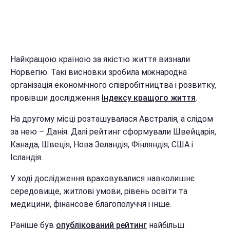
Найкращою країною за якістю життя визнали
Норвегію. Такі висновки зробила міжнародна
організація економічного співробітництва і розвитку,
провівши дослідження
Індексу кращого життя
.
На другому місці розташувалася Австралія, а слідом
за нею – Данія. Далі рейтинг сформували Швейцарія,
Канада, Швеція, Нова Зеландія, Фінляндія, США і
Ісландія.
У ході дослідження враховувалися навколишнє
середовище, житлові умови, рівень освіти та
медицини, фінансове благополуччя і інше.
Раніше був
опублікований рейтинг
найбільш