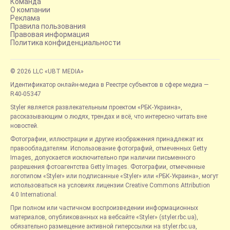
Команда
О компании
Реклама
Правила пользования
Правовая информация
Политика конфиденциальности
© 2026 LLC «UBT MEDIA»
Идентификатор онлайн-медиа в Реестре субъектов в сфере медиа —
R40-05347
Styler является развлекательным проектом «РБК-Украина»,
рассказывающим о людях, трендах и всё, что интересно читать вне
новостей.
Фотографии, иллюстрации и другие изображения принадлежат их
правообладателям. Использование фотографий, отмеченных Getty
Images, допускается исключительно при наличии письменного
разрешения фотоагентства Getty Images. Фотографии, отмеченные
логотипом «Styler» или подписанные «Styler» или «РБК-Украина», могут
использоваться на условиях лицензии Creative Commons Attribution
4.0 International.
При полном или частичном воспроизведении информационных
материалов, опубликованных на вебсайте «Styler» (styler.rbc.ua),
обязательно размещение активной гиперссылки на styler.rbc.ua,