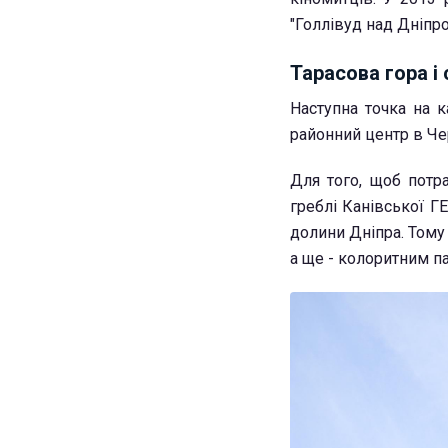
"Голлівуд над Дніпро
Тарасова гора і
Наступна точка на к
районний центр в Чер
Для того, щоб потра
греблі Канівської Г
долини Дніпра. Тому
а ще - колоритним п