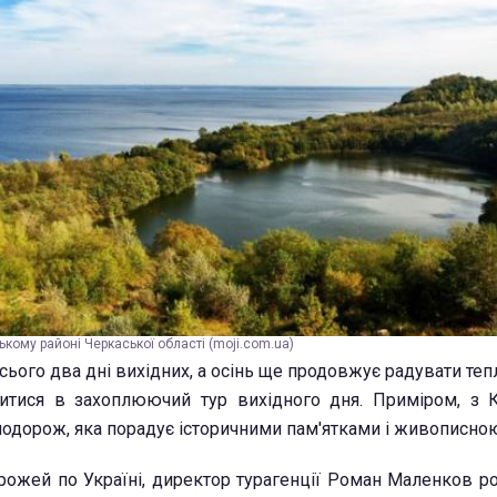
ькому районі Черкаської області (moji.com.ua)
 всього два дні вихідних, а осінь ще продовжує радувати т
витися в захоплюючий тур вихідного дня. Приміром, з
подорож, яка порадує історичними пам'ятками і живописно
ожей по Україні, директор турагенції Роман Маленков роз