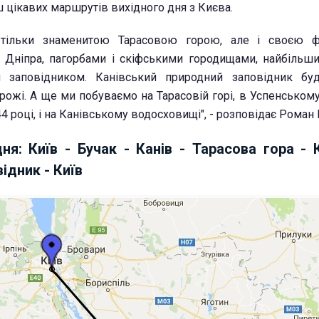
ш цікавих маршрутів вихідного дня з Києва.
 тільки знаменитою Тарасовою горою, але і своєю ф
 Дніпра, пагорбами і скіфськими городищами, найбільш
 заповідником. Канівський природний заповідник бу
рожі. А ще ми побуваємо на Тарасовій горі, в Успенському
4 році, і на Канівському водосховищі", - розповідає Роман
ня: Київ - Бучак - Канів - Тарасова гора - 
ідник - Київ