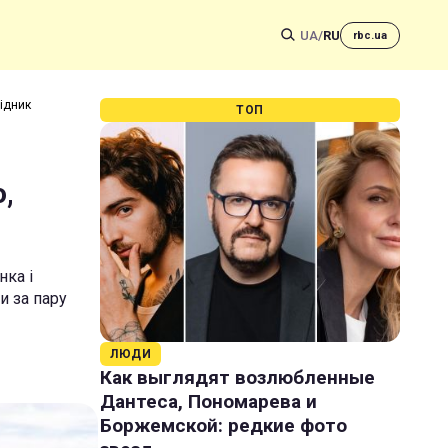
UA
/
RU
rbc.ua
відник
ТОП
,
нка і
и за пару
ЛЮДИ
Как выглядят возлюбленные
Дантеса, Пономарева и
Боржемской: редкие фото