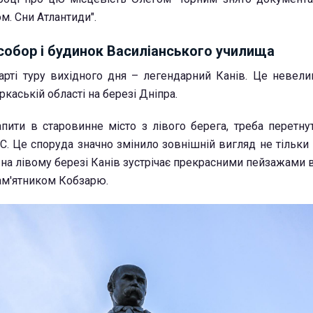
м. Сни Атлантиди".
 собор і будинок Василіанського училища
арті туру вихідного дня – легендарний Канів. Це невелик
каській області на березі Дніпра.
пити в старовинне місто з лівого берега, треба перетну
ЕС. Це споруда значно змінило зовнішній вигляд не тільки 
 на лівому березі Канів зустрічає прекрасними пейзажами
ам'ятником Кобзарю.