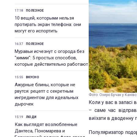
17:18
ПОЛЕЗНОЕ
10 вещей, которыми нельзя
протирать экран телефона: они
могут его испортить
16:37
ПОЛЕЗНОЕ
Муравьи исчезнут с огорода без
"химии": 5 простых способов,
которые действительно работают
15:55
ВКУСНО
Ажурные блины, которые не
рвутся: рецепт с секретным
Фото: Озеро Бучак у Канівс
ингредиентом для идеальных
Коли у вас в запасі
дырочек
– саме час відпра
15:19
ЛЮДИ
виїхати в дводенну 
Как выглядят возлюбленные
Дантеса, Пономарева и
Популяризатор подор