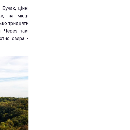
Бучак, цінні
ак, на місці
ько тридцяти
 Через такі
отно озера -