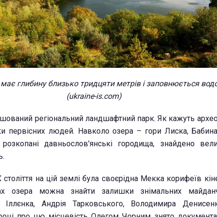
 має глибину близько тридцяти метрів і заповнюється вод
(ukraine-is.com)
шований регіональний ландшафтний парк. Як кажуть археол
ки первісних людей. Навколо озера – гори Лиска, Бабина
розкопані давньослов'янські городища, знайдено вели
ь.
Х століття на цій землі була своєрідна Мекка корифеїв кін
ах озера можна знайти залишки знімальних майданч
 Іллєнка, Андрія Тарковського, Володимира Денисен
 році про цю місцевість Олегом Чорним знято документ