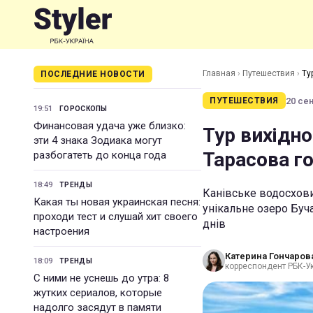
Главная
›
Путешествия
›
Ту
ПОСЛЕДНИЕ НОВОСТИ
20 сен
ПУТЕШЕСТВИЯ
19:51
ГОРОСКОПЫ
Финансовая удача уже близко:
Тур вихідно
эти 4 знака Зодиака могут
Тарасова го
разбогатеть до конца года
18:49
ТРЕНДЫ
Канівське водосхови
Какая ты новая украинская песня:
унікальне озеро Буча
проходи тест и слушай хит своего
днів
настроения
Катерина Гончаров
18:09
ТРЕНДЫ
корреспондент РБК-У
С ними не уснешь до утра: 8
жутких сериалов, которые
надолго засядут в памяти