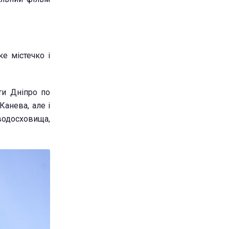
е містечко і
ти Дніпро по
Канева, але і
 водосховища,