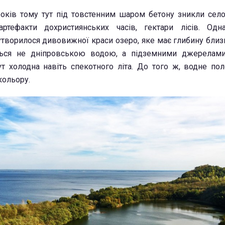
оків тому тут під товстенним шаром бетону зникли село 
 артефакти дохристиянських часів, гектари лісів. Одн
творилося дивовижної краси озеро, яке має глибину близ
ться не дніпровською водою, а підземними джерелами.
ут холодна навіть спекотного літа. До того ж, водне пол
кольору.