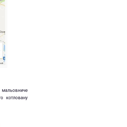
е мальовниче
го котловану