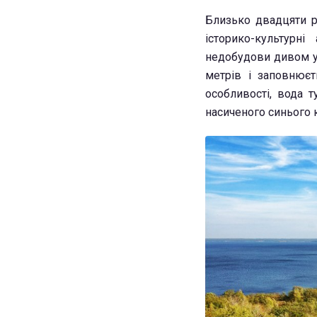
Близько двадцяти р
історико-культурні
недобудови дивом у
метрів і заповнює
особливості, вода т
насиченого синього 