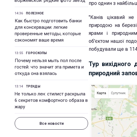
Боржемской: редкие фото звезд
про однин з найбіль
14:36
ПОЛЕЗНОЕ
"Канів цікавий не
Как быстро подготовить банки
природою на березі
для консервации: легкие
ярами і природним
проверенные методы, которые
сэкономят ваше время
об'єктом нашої подо
побудували ще в 114
13:55
ГОРОСКОПЫ
Почему нельзя мыть пол после
Тур вихідного д
гостей: что значит эта примета и
природний запов
откуда она взялась
13:14
ТРЕНДЫ
Не только лен: стилист раскрыла
6 секретов комфортного образа в
жару
Все новости