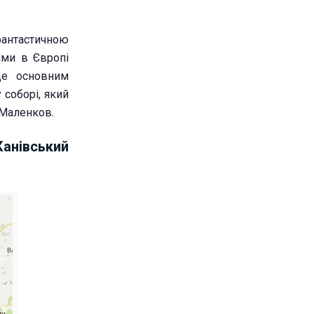
антастичною
ими в Європі
де основним
 соборі, який
 Маленков.
Канівський