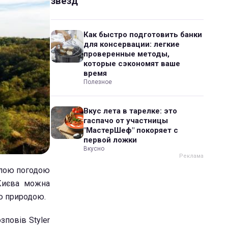
звезд
Как быстро подготовить банки
для консервации: легкие
проверенные методы,
которые сэкономят ваше
время
Полезное
Вкус лета в тарелке: это
гаспачо от участницы
"МастерШеф" покоряет с
первой ложки
Вкусно
еплою погодою
 Києва можна
ю природою.
повів Styler