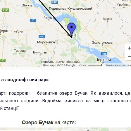
та ландшафтний парк
рті подорожі – блакитне озеро Бучак. Як виявилося, ц
яльності людини. Водойма виникла на місці гігантсько
 станції.