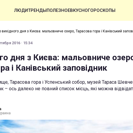
ЛЮДИ
ТРЕНДЫ
ПОЛЕЗНОЕ
ВКУСНО
ГОРОСКОПЫ
р вихідного дня з Києва: мальовниче озеро, Тарасова гора і Канівський запо
тября 2016 · 15:34
го дня з Києва: мальовниче озеро
ра і Канівський заповідник
ще, Тарасова гора і Успенський собор, музей Тараса Шевче
к – ось далеко не повний список місць, які можна відвідат
а
краина