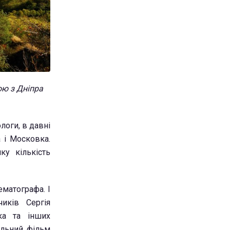
ою з Дніпра
оги, в давні
 і Московка.
ку кількість
ематографа. І
иків Сергія
ка та інших
альний фільм