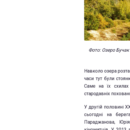
Фото: Озеро Бучак
Навколо озера розта
часи тут були стоян
Саме на їх схилах 
стародавніх похован
У другій половині Х
сьогодні на берег
Параджанова, Юрія
кіномитців. У 2013