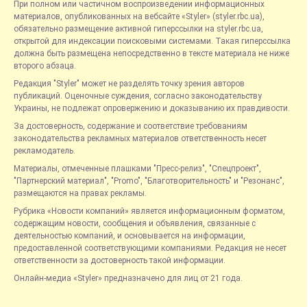
При полном или частичном воспроизведении информационных
материалов, опубликованных на вебсайте «Styler» (styler.rbc.ua),
обязательно размещение активной гиперссылки на styler.rbc.ua,
открытой для индексации поисковыми системами. Такая гиперссылка
должна быть размещена непосредственно в тексте материала не ниже
второго абзаца.
Редакция "Styler" может не разделять точку зрения авторов
публикаций. Оценочные суждения, согласно законодательству
Украины, не подлежат опровержению и доказыванию их правдивости.
За достоверность, содержание и соответствие требованиям
законодательства рекламных материалов ответственность несет
рекламодатель.
Материалы, отмеченные плашками "Пресс-релиз", "Спецпроект",
"Партнерский материал", "Promo", "Благотворительность" и "Резонанс",
размещаются на правах рекламы.
Рубрика «Новости компаний» является информационным форматом,
содержащим новости, сообщения и объявления, связанные с
деятельностью компаний, и основывается на информации,
предоставленной соответствующими компаниями. Редакция не несет
ответственности за достоверность такой информации.
Онлайн-медиа «Styler» предназначено для лиц от 21 года.