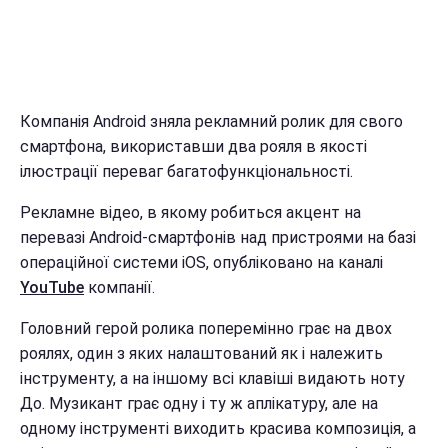
Компанія Android зняла рекламний ролик для свого
смартфона, використавши два рояля в якості
ілюстрації переваг багатофункціональності.
Рекламне відео, в якому робиться акцент на
перевазі Android-смартфонів над пристроями на базі
операційної системи iOS, опубліковано на каналі
YouTube
компанії.
Головний герой ролика поперемінно грає на двох
роялях, один з яких налаштований як і належить
інструменту, а на іншому всі клавіші видають ноту
До. Музикант грає одну і ту ж аплікатуру, але на
одному інструменті виходить красива композиція, а