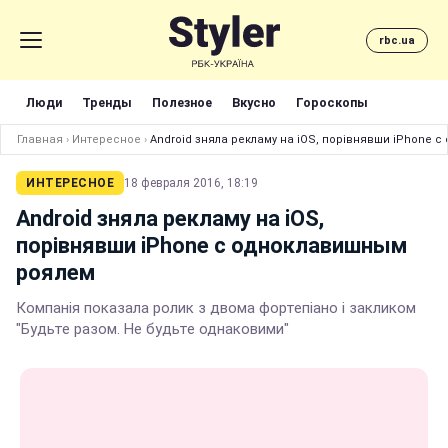
rbc.ua
Люди
Тренды
Полезное
Вкусно
Гороскопы
Главная
›
Интересное
›
Android зняла рекламу на iOS, порівнявши iPhone
ИНТЕРЕСНОЕ
18 февраля 2016, 18:19
Android зняла рекламу на iOS,
порівнявши iPhone c одноклавишным
роялем
Компанія показала ролик з двома фортепіано і закликом
"Будьте разом. Не будьте однаковими"