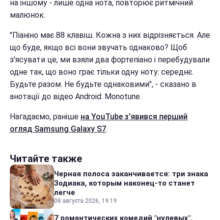
на іншому - лише одна нота, повторює ритмічний
малюнок.
"Піаніно має 88 клавіш. Кожна з них відрізняється. Але
що буде, якщо всі вони звучать однаково? Щоб
з'ясувати це, ми взяли два фортепіано і перебудували
одне так, що воно грає тільки одну ноту: середнє.
Будьте разом. Не будьте однаковими", - сказано в
анотації до відео Android: Monotune.
Нагадаємо, раніше
на YouTube з'явився перший
огляд Samsung Galaxy S7
.
Читайте также
Черная полоса заканчивается: три знака
Зодиака, которым наконец-то станет
легче
08 августа 2026, 19:19
7 романтических комедий "нулевых",