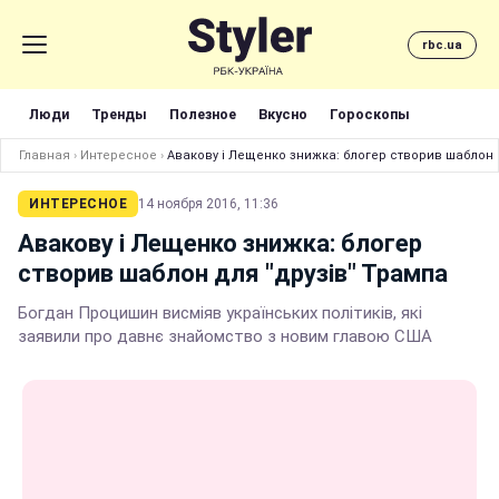
rbc.ua
Люди
Тренды
Полезное
Вкусно
Гороскопы
Главная
›
Интересное
›
Авакову і Лещенко знижка: блогер створив шаблон 
ИНТЕРЕСНОЕ
14 ноября 2016, 11:36
Авакову і Лещенко знижка: блогер
створив шаблон для "друзів" Трампа
Богдан Процишин висміяв українських політиків, які
заявили про давнє знайомство з новим главою США