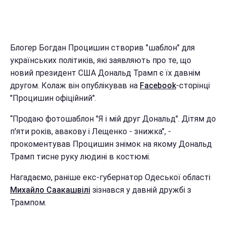
Блогер Богдан Процишин створив "шаблон" для
українських політиків, які заявляють про те, що
новий президент США Дональд Трамп є їх давнім
другом. Колаж він опублікував на
Facebook
-сторінці
"Процишин офіційний".
“Продаю фотошаблон "Я і мій друг Дональд". Дітям до
п'яти років, авакову і Лещенко - знижка", -
прокоментував Процишин знімок на якому Дональд
Трамп тисне руку людині в костюмі.
Нагадаємо, раніше екс-губернатор Одеської області
Михайло Саакашвілі
зізнався у давній дружбі з
Трампом.