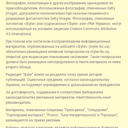
Фотографии, иллюстрации и другие изображения принадлежат их
правообладателям. Использование фотографий, отмеченных Getty
Images, допускается исключительно при наличии письменного
разрешения фотоагентства Getty Images. Фотографии, отмеченные
логотипом «Styler» или подписанные «Styler» или «РБК-Украина», могут
использоваться на условиях лицензии Creative Commons Attribution
4.0 International.
При полном или частичном воспроизведении информационных
материалов, опубликованных на вебсайте «Styler» (styler.rbc.ua),
обязательно размещение активной гиперссылки на styler.rbc.ua,
открытой для индексации поисковыми системами. Такая гиперссылка
должна быть размещена непосредственно в тексте материала не ниже
второго абзаца.
Редакция "Styler" может не разделять точку зрения авторов
публикаций. Оценочные суждения, согласно законодательству
Украины, не подлежат опровержению и доказыванию их правдивости.
За достоверность, содержание и соответствие требованиям
законодательства рекламных материалов ответственность несет
рекламодатель.
Материалы, отмеченные плашками "Пресс-релиз", "Спецпроект",
"Партнерский материал", "Promo", "Благотворительность" и "Резонанс",
размещаются на правах рекламы.
Рубрика «Новости компаний» является информационным форматом,