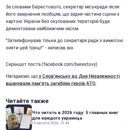
За словами Берестового, секретар міськради після
його звернення пообіцяв, що задня частина сцени з
картою України без окупованих територій буде
демонтована найближчим часом.
"Зателефонував тільки до секретаря ради з вимогою
зняти цей треш!" - написав він.
Скріншот поста (facebook.com/berestovy)
Нагадаємо, що
у Слов'янську до Дня Незалежності
вшанували пам'ять загиблих героїв АТО.
Читайте также
Что читать в 2026 году: 5 главных книг
для каждого украинца
10 августа 2026, 10:44