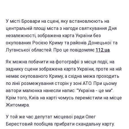
У місті Бровари на сцені, яку встановлюють на
центральній площі міста з нагоди святкування Дня
незалежності, зображена карта України без
окупованих Росією Криму та районів Донецької та
Луганської областей. Про це повідомляє
112.ua
.
Як можна побачити на фотографії з місця події, на
заднику сцени зображена карта України, проте на ній
немає окупованого Криму, а східна межа проходить
по лінії розмежування сторін у зоні АТО. При цьому
автори малюнка нанесли напис: "Україна - це ми".
Крім того, Київ на карті чомусь перемістили на місце
Житомира.
У той же час депутат місцевої ради Олег
Берестовий пообіцяв прибрати скандальну карту.