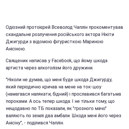
Одіозний протоієрей Всеволод Чаплін прокоментував
скандальне розлучення російського актора Нікіти
Джигурди з відомою фігуристкою Мариною
Анісіною.
Священик написав у Facebook, що йому шкода
артиста через алкоголізм його дружини.
"Ніколи не думав, що мені буде шкода Джигурду,
який періодично кричав на мене на ток-шоу
(намагався налякати, бідний) і прославився багатьма
пороками. А ось тепер шкода. І не тільки тому, що
нещодавно по ТБ показали, як "грозного мачо"
валяють по землі два амбали. Шкода мені його через
Анісіну", - поділився Чаплін.