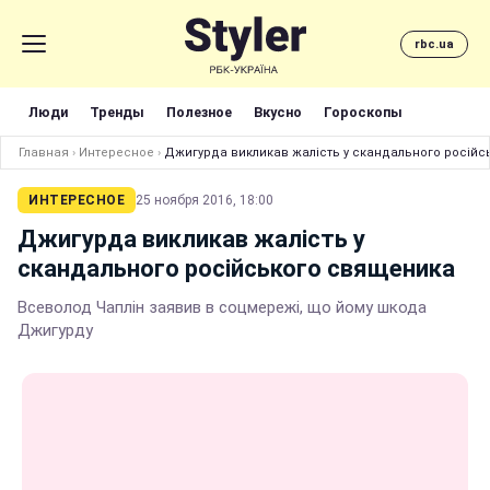
rbc.ua
Люди
Тренды
Полезное
Вкусно
Гороскопы
Главная
›
Интересное
›
Джигурда викликав жалість у скандального росій
ИНТЕРЕСНОЕ
25 ноября 2016, 18:00
Джигурда викликав жалість у
скандального російського священика
Всеволод Чаплін заявив в соцмережі, що йому шкода
Джигурду