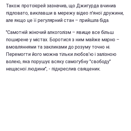
Також протоієрей зазначив, що Джигурда вчинив
підловато, виклавши в мережу відео п'яної дружини,
але якщо це її регулярний стан – прийшла біда.
"Самотній жіночий алкоголізм – явище все більш
поширене у містах. Боротися з ним майже марно –
вмовляннями та закликами до розуму точно ні.
Перемогти його можна тільки любов'ю і залізною
волею, яка порушує всяку самогубну "свободу"
нещасної людини", - підкреслив священик.