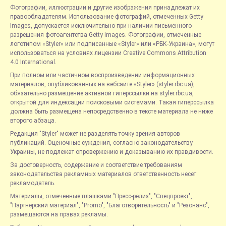
Фотографии, иллюстрации и другие изображения принадлежат их
правообладателям. Использование фотографий, отмеченных Getty
Images, допускается исключительно при наличии письменного
разрешения фотоагентства Getty Images. Фотографии, отмеченные
логотипом «Styler» или подписанные «Styler» или «РБК-Украина», могут
использоваться на условиях лицензии Creative Commons Attribution
4.0 International.
При полном или частичном воспроизведении информационных
материалов, опубликованных на вебсайте «Styler» (styler.rbc.ua),
обязательно размещение активной гиперссылки на styler.rbc.ua,
открытой для индексации поисковыми системами. Такая гиперссылка
должна быть размещена непосредственно в тексте материала не ниже
второго абзаца.
Редакция "Styler" может не разделять точку зрения авторов
публикаций. Оценочные суждения, согласно законодательству
Украины, не подлежат опровержению и доказыванию их правдивости.
За достоверность, содержание и соответствие требованиям
законодательства рекламных материалов ответственность несет
рекламодатель.
Материалы, отмеченные плашками "Пресс-релиз", "Спецпроект",
"Партнерский материал", "Promo", "Благотворительность" и "Резонанс",
размещаются на правах рекламы.